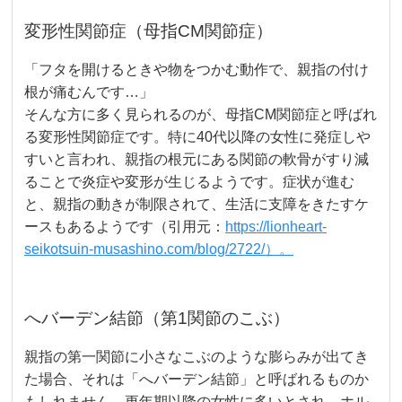
変形性関節症（母指CM関節症）
「フタを開けるときや物をつかむ動作で、親指の付け
根が痛むんです…」
そんな方に多く見られるのが、母指CM関節症と呼ばれ
る変形性関節症です。特に40代以降の女性に発症しや
すいと言われ、親指の根元にある関節の軟骨がすり減
ることで炎症や変形が生じるようです。症状が進む
と、親指の動きが制限されて、生活に支障をきたすケ
ースもあるようです（引用元：
https://lionheart-
seikotsuin-musashino.com/blog/2722/）。
へバーデン結節（第1関節のこぶ）
親指の第一関節に小さなこぶのような膨らみが出てき
た場合、それは「へバーデン結節」と呼ばれるものか
もしれません。更年期以降の女性に多いとされ、ホル