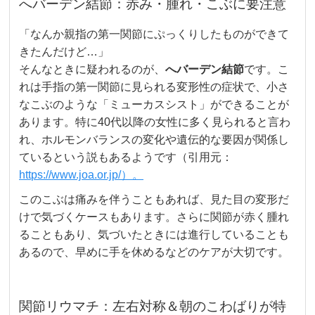
へバーデン結節：赤み・腫れ・こぶに要注意
「なんか親指の第一関節にぷっくりしたものができて
きたんだけど…」
そんなときに疑われるのが、
へバーデン結節
です。こ
れは手指の第一関節に見られる変形性の症状で、小さ
なこぶのような「ミューカスシスト」ができることが
あります。特に40代以降の女性に多く見られると言わ
れ、ホルモンバランスの変化や遺伝的な要因が関係し
ているという説もあるようです（引用元：
https://www.joa.or.jp/）。
このこぶは痛みを伴うこともあれば、見た目の変形だ
けで気づくケースもあります。さらに関節が赤く腫れ
ることもあり、気づいたときには進行していることも
あるので、早めに手を休めるなどのケアが大切です。
関節リウマチ：左右対称＆朝のこわばりが特