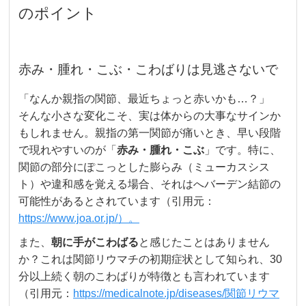
のポイント
赤み・腫れ・こぶ・こわばりは見逃さないで
「なんか親指の関節、最近ちょっと赤いかも…？」
そんな小さな変化こそ、実は体からの大事なサインか
もしれません。親指の第一関節が痛いとき、早い段階
で現れやすいのが「
赤み・腫れ・こぶ
」です。特に、
関節の部分にぽこっとした膨らみ（ミューカスシス
ト）や違和感を覚える場合、それはへバーデン結節の
可能性があるとされています（引用元：
https://www.joa.or.jp/）。
また、
朝に手がこわばる
と感じたことはありません
か？これは関節リウマチの初期症状として知られ、30
分以上続く朝のこわばりが特徴とも言われています
（引用元：
https://medicalnote.jp/diseases/関節リウマ