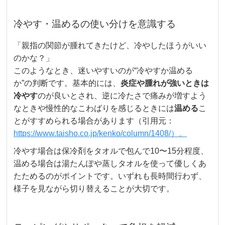
冷やす・温めるの使い分けを意識する
「親指の関節が腫れてきたけど、冷やしたほうがいい
のかな？」
このようなとき、迷いやすいのが“冷やすか温める
か”の判断です。基本的には、
炎症や腫れが強いときは
冷やす
のが良いとされ、逆に冷たさで痛みが増すよう
なときや慢性的なこわばりを感じるときには
温める
こ
とがすすめられる場合があります（引用元：
https://www.taisho.co.jp/kenko/column/1408/）。
冷やす場合は保冷剤をタオルで包んで10〜15分程度、
温める場合は湯たんぽや蒸しタオルを使って優しくあ
たためるのがポイントです。いずれも長時間行わず、
様子を見ながら切り替えることが大切です。