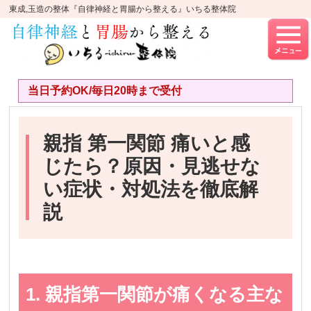
東成,玉造の整体『自律神経と胃腸から整える』いちる整体院
当日予約OK/毎日20時まで受付
親指 第一関節 痛いと感
じたら？原因・見逃せな
い症状・対処法を徹底解
説
1. 親指第一関節が痛くなる主な