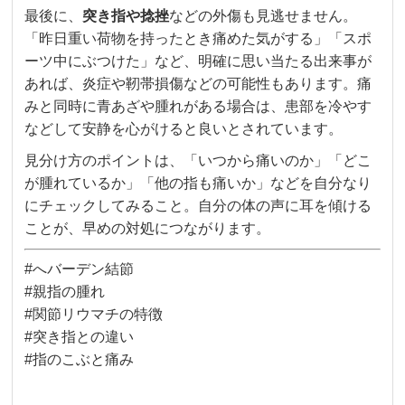
最後に、
突き指や捻挫
などの外傷も見逃せません。
「昨日重い荷物を持ったとき痛めた気がする」「スポ
ーツ中にぶつけた」など、明確に思い当たる出来事が
あれば、炎症や靭帯損傷などの可能性もあります。痛
みと同時に青あざや腫れがある場合は、患部を冷やす
などして安静を心がけると良いとされています。
見分け方のポイントは、「いつから痛いのか」「どこ
が腫れているか」「他の指も痛いか」などを自分なり
にチェックしてみること。自分の体の声に耳を傾ける
ことが、早めの対処につながります。
#へバーデン結節
#親指の腫れ
#関節リウマチの特徴
#突き指との違い
#指のこぶと痛み