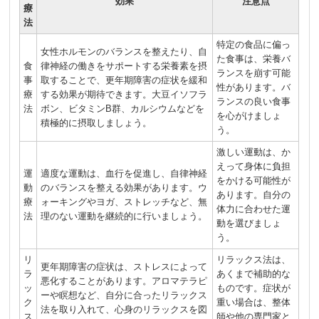
効果
注意点
療
法
特定の食品に偏っ
女性ホルモンのバランスを整えたり、自
た食事は、栄養バ
食
律神経の働きをサポートする栄養素を摂
ランスを崩す可能
事
取することで、更年期障害の症状を緩和
性があります。バ
療
する効果が期待できます。大豆イソフラ
ランスの良い食事
法
ボン、ビタミンB群、カルシウムなどを
を心がけましょ
積極的に摂取しましょう。
う。
激しい運動は、か
えって身体に負担
運
適度な運動は、血行を促進し、自律神経
をかける可能性が
動
のバランスを整える効果があります。ウ
あります。自分の
療
ォーキングやヨガ、ストレッチなど、無
体力に合わせた運
法
理のない運動を継続的に行いましょう。
動を選びましょ
う。
リ
リラックス法は、
更年期障害の症状は、ストレスによって
ラ
あくまで補助的な
悪化することがあります。アロマテラピ
ッ
ものです。症状が
ーや瞑想など、自分に合ったリラックス
ク
重い場合は、整体
法を取り入れて、心身のリラックスを図
ス
師や他の専門家と