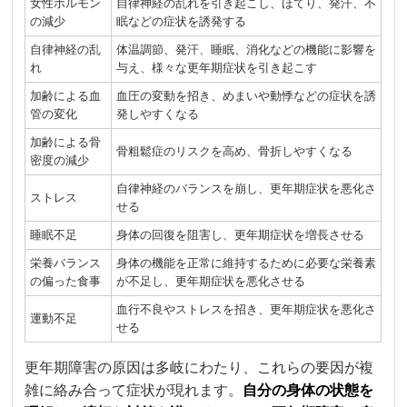
女性ホルモン
自律神経の乱れを引き起こし、ほてり、発汗、不
の減少
眠などの症状を誘発する
自律神経の乱
体温調節、発汗、睡眠、消化などの機能に影響を
れ
与え、様々な更年期症状を引き起こす
加齢による血
血圧の変動を招き、めまいや動悸などの症状を誘
管の変化
発しやすくなる
加齢による骨
骨粗鬆症のリスクを高め、骨折しやすくなる
密度の減少
自律神経のバランスを崩し、更年期症状を悪化さ
ストレス
せる
睡眠不足
身体の回復を阻害し、更年期症状を増長させる
栄養バランス
身体の機能を正常に維持するために必要な栄養素
の偏った食事
が不足し、更年期症状を悪化させる
血行不良やストレスを招き、更年期症状を悪化さ
運動不足
せる
更年期障害の原因は多岐にわたり、これらの要因が複
雑に絡み合って症状が現れます。
自分の身体の状態を