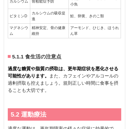
カルシウム
骨粗鬆症予防
小魚
カルシウムの吸収促
ビタミンD
鮭、卵黄、きのこ類
進
マグネシウ
精神安定、骨の健康
アーモンド、ひじき、ほうれ
ム
維持
ん草
5.1.1 食生活の注意点
過度な糖質や脂質の摂取は、更年期症状を悪化させる
可能性があります。
また、カフェインやアルコールの
過剰摂取も控えましょう。規則正しい時間に食事を摂
ることも大切です。
5.2 運動療法
適度な運動は、更年期障害の様々な症状に効果的で