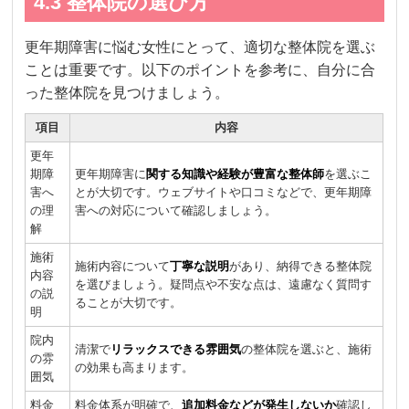
4.3 整体院の選び方
更年期障害に悩む女性にとって、適切な整体院を選ぶ
ことは重要です。以下のポイントを参考に、自分に合
った整体院を見つけましょう。
項目
内容
更年
期障
更年期障害に
関する知識や経験が豊富な整体師
を選ぶこ
害へ
とが大切です。ウェブサイトや口コミなどで、更年期障
の理
害への対応について確認しましょう。
解
施術
施術内容について
丁寧な説明
があり、納得できる整体院
内容
を選びましょう。疑問点や不安な点は、遠慮なく質問す
の説
ることが大切です。
明
院内
清潔で
リラックスできる雰囲気
の整体院を選ぶと、施術
の雰
の効果も高まります。
囲気
料金
料金体系が明確で、
追加料金などが発生しないか
確認し