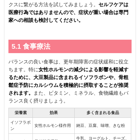
クスに繋がる方法を試してみましょう。
セルフケアは
医療行為ではありませんので、症状が重い場合は専門
家への相談も検討してください。
5.1 食事療法
バランスの良い食事は、更年期障害の症状緩和に役立
ちます。特に
女性ホルモンの減少による影響を軽減す
るために、大豆製品に含まれるイソフラボンや、骨粗
鬆症予防にカルシウムを積極的に摂取することが推奨
されます。
また、ビタミン、ミネラル、食物繊維もバ
ランス良く摂りましょう。
栄養素
効果
多く含まれる食品
イソフラボ
女性ホルモン様作用
納豆、豆腐、味噌、きな粉
ン
牛乳、ヨーグルト、チーズ、