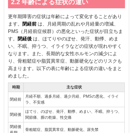
2.2 年齢による症状の違い
更年期障害の症状は年齢によって変化することがあり
ます。
閉経前
は、月経周期の乱れや月経量の増減、
PMS（月経前症候群）の悪化といった症状が目立ちま
す。
閉経後
は、ほてりやのぼせ、発汗、動悸、めま
い、不眠、抑うつ、イライラなどの症状が現れやすく
なります。また、長期的な女性ホルモンの減少によ
り、骨粗鬆症や脂質異常症、動脈硬化などのリスクも
高まります。以下の表に年齢による症状の違いをまと
めました。
時期
主な症状
月経不順、過多月経、過少月経、PMSの悪化、イライ
閉経前
ラ、不安感
ほてり、のぼせ、発汗、動悸、めまい、不眠、抑うつ、
閉経後
関節痛、膣の乾燥、性交痛
閉経後
骨粗鬆症、脂質異常症、動脈硬化、尿失禁
長期