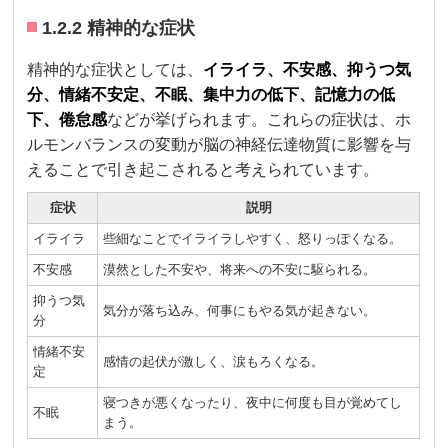
1.2.2 精神的な症状
精神的な症状としては、
イライラ、不安感、抑うつ気
分、情緒不安定、不眠、集中力の低下、記憶力の低
下、倦怠感
などが挙げられます。これらの症状は、ホ
ルモンバランスの変動が脳の神経伝達物質に影響を与
えることで引き起こされると考えられています。
症状
説明
イライラ
些細なことでイライラしやすく、怒りっぽくなる。
不安感
漠然とした不安や、将来への不安に駆られる。
抑うつ気
気分が落ち込み、何事にもやる気が起きない。
分
情緒不安
感情の起伏が激しく、涙もろくなる。
定
寝つきが悪くなったり、夜中に何度も目が覚めてし
不眠
まう。