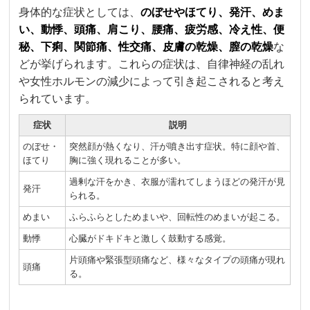
身体的な症状としては、
のぼせやほてり、発汗、めま
い、動悸、頭痛、肩こり、腰痛、疲労感、冷え性、便
秘、下痢、関節痛、性交痛、皮膚の乾燥、膣の乾燥
な
どが挙げられます。これらの症状は、自律神経の乱れ
や女性ホルモンの減少によって引き起こされると考え
られています。
症状
説明
のぼせ・
突然顔が熱くなり、汗が噴き出す症状。特に顔や首、
ほてり
胸に強く現れることが多い。
過剰な汗をかき、衣服が濡れてしまうほどの発汗が見
発汗
られる。
めまい
ふらふらとしためまいや、回転性のめまいが起こる。
動悸
心臓がドキドキと激しく鼓動する感覚。
片頭痛や緊張型頭痛など、様々なタイプの頭痛が現れ
頭痛
る。