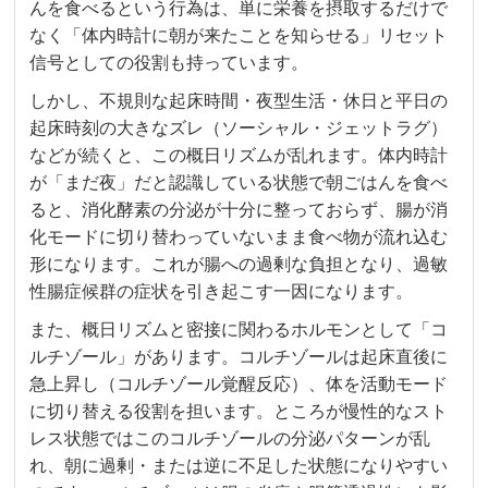
んを食べるという行為は、単に栄養を摂取するだけで
なく「体内時計に朝が来たことを知らせる」リセット
信号としての役割も持っています。
しかし、不規則な起床時間・夜型生活・休日と平日の
起床時刻の大きなズレ（ソーシャル・ジェットラグ）
などが続くと、この概日リズムが乱れます。体内時計
が「まだ夜」だと認識している状態で朝ごはんを食べ
ると、消化酵素の分泌が十分に整っておらず、腸が消
化モードに切り替わっていないまま食べ物が流れ込む
形になります。これが腸への過剰な負担となり、過敏
性腸症候群の症状を引き起こす一因になります。
また、概日リズムと密接に関わるホルモンとして「コ
ルチゾール」があります。コルチゾールは起床直後に
急上昇し（コルチゾール覚醒反応）、体を活動モード
に切り替える役割を担います。ところが慢性的なスト
レス状態ではこのコルチゾールの分泌パターンが乱
れ、朝に過剰・または逆に不足した状態になりやすい