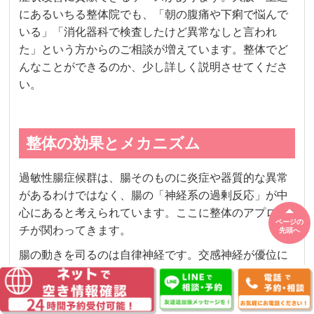
にあるいちる整体院でも、「朝の腹痛や下痢で悩んで
いる」「消化器科で検査したけど異常なしと言われ
た」という方からのご相談が増えています。整体でど
んなことができるのか、少し詳しく説明させてくださ
い。
整体の効果とメカニズム
過敏性腸症候群は、腸そのものに炎症や器質的な異常
があるわけではなく、腸の「神経系の過剰反応」が中
心にあると考えられています。ここに整体のアプロー
ページの
チが関わってきます。
先頭へ
腸の動きを司るのは自律神経です。交感神経が優位に
なると腸の蠕動運動が抑制・乱れ、副交感神経が優位
になると腸は適切に動きます。しかし慢性的なストレ
スや姿勢の崩れ、骨盤のゆがみによって自律神経のバ