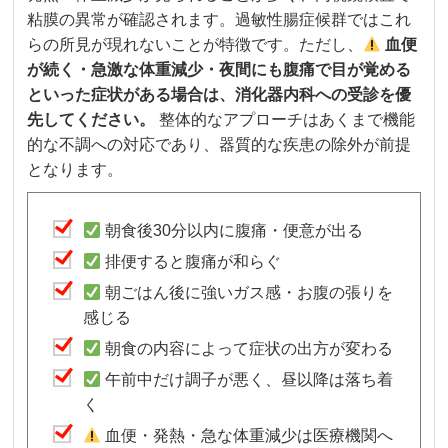
粘膜の異常が確認されます。過敏性腸症候群ではこれ
らの所見が現れないことが特徴です。ただし、
血便
が続く・急激な体重減少・夜間にも腹痛で目が覚める
といった症状がある場合は、消化器内科への受診を優
先してください。
整体的なアプローチはあくまで機能
的な不調への対応であり、器質的な疾患の除外が前提
となります。
朝食後30分以内に腹痛・便意が出る
排便すると腹痛が和らぐ
朝ごはん後に強いガス感・お腹の張りを
感じる
朝食の内容によって症状の出方が変わる
午前中だけ調子が悪く、昼以降は落ち着
く
血便・発熱・急な体重減少は医療機関へ