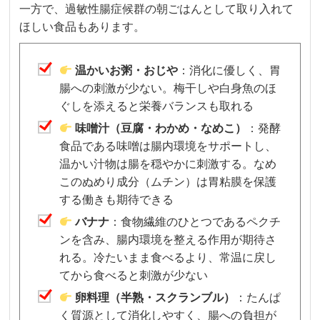
一方で、過敏性腸症候群の朝ごはんとして取り入れて
ほしい食品もあります。
温かいお粥・おじや
：消化に優しく、胃
腸への刺激が少ない。梅干しや白身魚のほ
ぐしを添えると栄養バランスも取れる
味噌汁（豆腐・わかめ・なめこ）
：発酵
食品である味噌は腸内環境をサポートし、
温かい汁物は腸を穏やかに刺激する。なめ
このぬめり成分（ムチン）は胃粘膜を保護
する働きも期待できる
バナナ
：食物繊維のひとつであるペクチ
ンを含み、腸内環境を整える作用が期待さ
れる。冷たいまま食べるより、常温に戻し
てから食べると刺激が少ない
卵料理（半熟・スクランブル）
：たんぱ
く質源として消化しやすく、腸への負担が