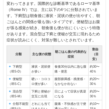
変わってきます。国際的な診断基準であるローマ基準
（Rome IV）では、主に以下の4つに分類されていま
す。下痢型は朝食後に液状・泥状の便が出やすく、朝
ごはんとの関係が最も強いタイプです。便秘型はお腹
が張る感覚が続き、朝食後も便が出にくいという特徴
があります。混合型は下痢と便秘が交互に現れるため
症状が読みにくく、対策が難しいとされています。
割合
朝ごはん後の代表的な
分類
主な便の状態
（目
症状
安）
下痢型
液状・泥状便
食後30分以内に急な腹
約30〜
（IBS-D）
が多い
痛・便意
40％
便秘型
硬い・コロコ
腹部膨満感・残便感・
約20〜
（IBS-C）
ロ便が多い
なかなか出ない
30％
混合型
下痢と便秘が
日によって症状が真逆
約20〜
（IBS-M）
交互に出現
になる
30％
分類不能型
どれにも当て
腹痛・不快感が主で便
約10〜
（IBS-U）
はまらない
通は一定しない
15％