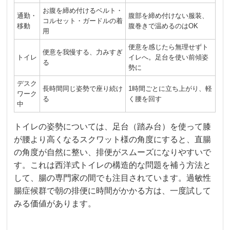
お腹を締め付けるベルト・
通勤・
腹部を締め付けない服装、
コルセット・ガードルの着
移動
腹巻きで温めるのはOK
用
便意を感じたら無理せずト
便意を我慢する、力みすぎ
トイレ
イレへ。足台を使い前傾姿
る
勢に
デスク
長時間同じ姿勢で座り続け
1時間ごとに立ち上がり、軽
ワーク
る
く腰を回す
中
トイレの姿勢については、足台（踏み台）を使って膝
が腰より高くなるスクワット様の角度にすると、直腸
の角度が自然に整い、排便がスムーズになりやすいで
す。これは西洋式トイレの構造的な問題を補う方法と
して、腸の専門家の間でも注目されています。過敏性
腸症候群で朝の排便に時間がかかる方は、一度試して
みる価値があります。