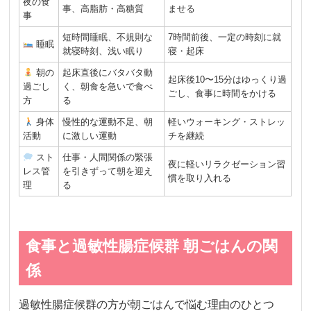
夜の食
事、高脂肪・高糖質
ませる
事
短時間睡眠、不規則な
7時間前後、一定の時刻に就
睡眠
就寝時刻、浅い眠り
寝・起床
朝の
起床直後にバタバタ動
起床後10〜15分はゆっくり過
過ごし
く、朝食を急いで食べ
ごし、食事に時間をかける
方
る
身体
慢性的な運動不足、朝
軽いウォーキング・ストレッ
活動
に激しい運動
チを継続
スト
仕事・人間関係の緊張
夜に軽いリラクゼーション習
レス管
を引きずって朝を迎え
慣を取り入れる
理
る
食事と過敏性腸症候群 朝ごはんの関
係
過敏性腸症候群の方が朝ごはんで悩む理由のひとつ