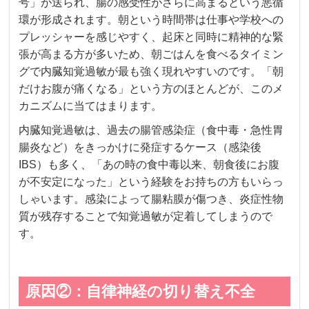
号」が送られ、腸の感受性がさらに高まるという悪循
環が形成されます。朝という時間帯は仕事や学校への
プレッシャーを感じやすく、起床と同時に精神的な緊
張が高まる方が多いため、朝ごはんを食べるタイミン
グで内臓知覚過敏が最も強く現れやすいのです。「朝
だけお腹が痛くなる」という方のほとんどが、このメ
カニズムに当てはまります。
内臓知覚過敏は、過去の腸管感染症（食中毒・急性胃
腸炎など）をきっかけに発症するケース（感染後
IBS）も多く、「あの時の食中毒以来、朝食後にお腹
が不安定になった」という経験をお持ちの方もいらっ
しゃいます。感染によって腸粘膜が傷つき、炎症性物
質が残存することで知覚過敏が定着してしまうので
す。
原因②：自律神経の切り替え不全