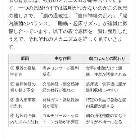
出る背景には、複数のメカニズムが絡み合っていま
す。一つの原因だけでは説明がつかないのがこの疾患
の難しさで、「腸の過敏性」「自律神経の乱れ」「腸
内細菌のバランス」「睡眠・起床リズム」が複雑に影
響し合っています。以下の表で原因を一覧に整理した
うえで、それぞれのメカニズムを詳しく見ていきま
す。
原因
主な作用
朝ごはんとの関わり
① 腸管の過敏
痛みセンサーが過剰
食事の刺激だけで腹
性亢進
反応
痛・便意が誘発される
② 自律神経の
交感神経→副交感神
起床後・食事後に腸が
切り替え不全
経の移行が乱れる
過剰収縮しやすい
③ 腸内細菌叢
発酵ガス・炎症性物
特定の食品で急激な腸
の乱れ
質が増加
内発酵が起きる
④ 起床時の体
コルチゾール・セロ
朝の消化機能の立ち上
内リズムの乱れ
トニン分泌が不安定
がりが不均一になる