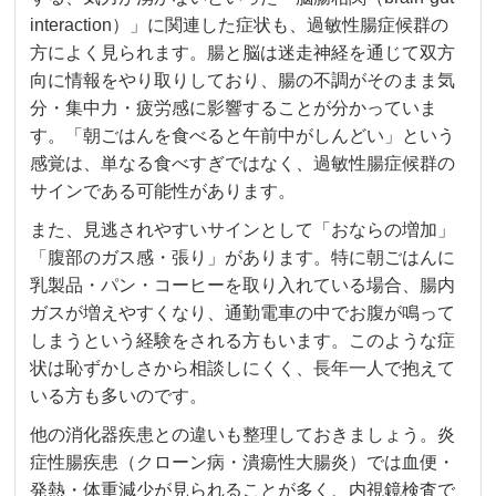
interaction）」に関連した症状も、過敏性腸症候群の
方によく見られます。腸と脳は迷走神経を通じて双方
向に情報をやり取りしており、腸の不調がそのまま気
分・集中力・疲労感に影響することが分かっていま
す。「朝ごはんを食べると午前中がしんどい」という
感覚は、単なる食べすぎではなく、過敏性腸症候群の
サインである可能性があります。
また、見逃されやすいサインとして「おならの増加」
「腹部のガス感・張り」があります。特に朝ごはんに
乳製品・パン・コーヒーを取り入れている場合、腸内
ガスが増えやすくなり、通勤電車の中でお腹が鳴って
しまうという経験をされる方もいます。このような症
状は恥ずかしさから相談しにくく、長年一人で抱えて
いる方も多いのです。
他の消化器疾患との違いも整理しておきましょう。炎
症性腸疾患（クローン病・潰瘍性大腸炎）では血便・
発熱・体重減少が見られることが多く、内視鏡検査で