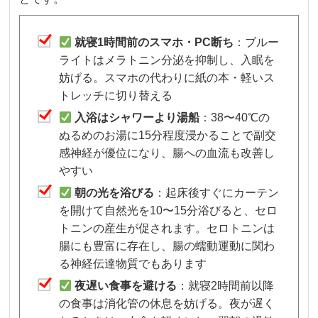
就寝1時間前のスマホ・PC断ち
：ブルー
ライトはメラトニン分泌を抑制し、入眠を
妨げる。スマホの代わりに紙の本・軽いス
トレッチに切り替える
入浴はシャワーより湯船
：38〜40℃の
ぬるめのお湯に15分程度浸かることで副交
感神経が優位になり、腸への血流も改善し
やすい
朝の光を浴びる
：起床後すぐにカーテン
を開けて自然光を10〜15分浴びると、セロ
トニンの産生が促されます。セロトニンは
腸にも豊富に存在し、腸の蠕動運動に関わ
る神経伝達物質でもあります
夜遅い食事を避ける
：就寝2時間前以降
の食事は消化管の休息を妨げる。夜が遅く