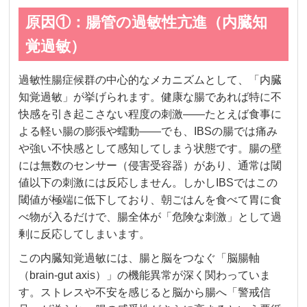
原因①：腸管の過敏性亢進（内臓知
覚過敏）
過敏性腸症候群の中心的なメカニズムとして、「内臓
知覚過敏」が挙げられます。健康な腸であれば特に不
快感を引き起こさない程度の刺激——たとえば食事に
よる軽い腸の膨張や蠕動——でも、IBSの腸では痛み
や強い不快感として感知してしまう状態です。腸の壁
には無数のセンサー（侵害受容器）があり、通常は閾
値以下の刺激には反応しません。しかしIBSではこの
閾値が極端に低下しており、朝ごはんを食べて胃に食
べ物が入るだけで、腸全体が「危険な刺激」として過
剰に反応してしまいます。
この内臓知覚過敏には、腸と脳をつなぐ「脳腸軸
（brain-gut axis）」の機能異常が深く関わっていま
す。ストレスや不安を感じると脳から腸へ「警戒信