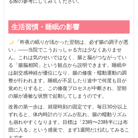
る際の参考にしてみてください。
生活習慣・睡眠の影響
「昨夜の眠りが浅かった翌朝は、必ず腸の調子が悪
い」——当院でこうおっしゃる方は少なくありませ
ん。これは気のせいではなく、腸と脳がつながってい
る「腸脳相関」という観点から説明できます。睡眠中
は副交感神経が優位になり、腸の修復・蠕動運動の調
整が行われます。睡眠が不足したり途中で何度も目が
覚めたりすると、この修復プロセスが中断され、翌朝
の腸が過敏な状態で起動してしまうのです。
改善の第一歩は、就寝時刻の固定です。毎日30分以上
ずれると、体内時計のリズムが乱れ、腸の蠕動リズム
も崩れやすくなります。目標は「23時〜23時半には布
団に入る」という感覚で、まず1週間だけ試してみるこ
とです。