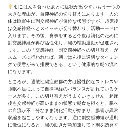
朝ごはんを食べたあとに症状が出やすいもう一つの
大きな理由が、自律神経の切り替えにあります。人の
体は睡眠中に副交感神経が優位な状態ですが、起床後
は交感神経へとスイッチが切り替わり、活動モードに
入ります。その後、食事をすると今度は消化のために
副交感神経が再び活性化し、腸の蠕動運動が促進され
ます。この「交感神経→副交感神経への切り替え」が
スムーズに行われれば、朝ごはん後に適切なタイミン
グで便意が来て排便できる、という健康的な朝の流れ
になります。
ところが、過敏性腸症候群の方は慢性的なストレスや
睡眠不足によって自律神経のバランスが乱れているケ
ースが多く、この切り替えがうまくいきません。起床
後も交感神経が高いままの状態で朝食を摂ると、腸へ
の血流が不十分なまま消化活動が始まり、腸管が異常
収縮を起こしやすくなります。逆に副交感神経が過剰
に優位になると、腸の動きが急加速して下痢を誘発す