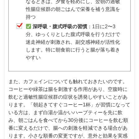
なるときは、夕食を軽めにし、翌朝の過敏
性腸症候群の朝ごはんで栄養を補う意識を
持つ
深呼吸・腹式呼吸の習慣
：1日に2〜3
分、ゆっくりとした腹式呼吸を行うだけで
迷走神経が刺激され、副交感神経が活性化
します。特に朝食前に行うと腸が落ち着き
やすい
また、カフェインについても触れておきたいのです。
コーヒーや緑茶は腸を刺激する作用があり、空腹時に
飲むと過敏性腸症候群の症状を誘発しやすいことがあ
ります。「朝起きてすぐコーヒー1杯」が習慣になって
いる方は、まず白湯か温かいハーブティーを先に飲
み、朝ごはんを食べてから30分後にコーヒーを飲む順
番に変えるだけで、腸への刺激を軽減できる場合があ
ります。小さな順番の変更ですが、意外と効果を実感