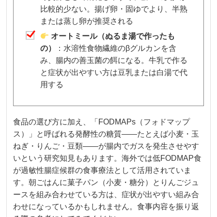
比較的少ない。揚げ卵・固ゆでより、半熟
または蒸し卵が推奨される
オートミール（ぬるま湯で作ったも
の）
：水溶性食物繊維のβグルカンを含
み、腸内の善玉菌の餌になる。牛乳で作る
と症状が出やすい方は豆乳または白湯で代
用する
食品の選び方に加え、「FODMAPs（フォドマップ
ス）」と呼ばれる発酵性の糖質——たとえば小麦・玉
ねぎ・りんご・豆類——が腸内でガスを発生させやす
いという研究知見もあります。海外では低FODMAP食
が過敏性腸症候群の食事療法として活用されていま
す。朝ごはんに菓子パン（小麦・糖分）とりんごジュ
ースを組み合わせている方は、症状が出やすい組み合
わせになっているかもしれません。食事内容を振り返