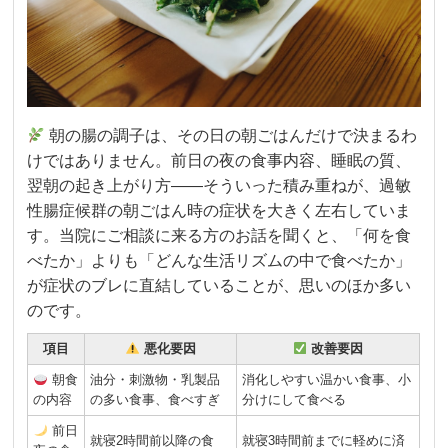
朝の腸の調子は、その日の朝ごはんだけで決まるわ
けではありません。前日の夜の食事内容、睡眠の質、
翌朝の起き上がり方——そういった積み重ねが、過敏
性腸症候群の朝ごはん時の症状を大きく左右していま
す。当院にご相談に来る方のお話を聞くと、「何を食
べたか」よりも「どんな生活リズムの中で食べたか」
が症状のブレに直結していることが、思いのほか多い
のです。
項目
悪化要因
改善要因
朝食
油分・刺激物・乳製品
消化しやすい温かい食事、小
の内容
の多い食事、食べすぎ
分けにして食べる
前日
就寝2時間前以降の食
就寝3時間前までに軽めに済