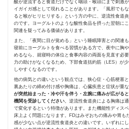
酸が逆流すると食道だけでなく咽頭・喉頭にまで刺激が
イガイガ感として現れることがあります。「風邪でもな
ると喉がヒリヒリする」という方の中に、逆流性食道炎
のです。ヨーグルトのような酸性食品を摂った翌朝にこ
関連を疑ってみる価値があります。
また、「夜間に目が覚める」という睡眠障害との関連も
寝前にヨーグルトを食べる習慣がある方で、夜中に胸や
めるなら、就寝時の体位と食事内容の両面を見直す必要
力の助けがなくなるため、下部食道括約筋（LES）が
しやすくなるのです。
他の病気との違いという観点では、狭心症・心筋梗塞と
裏あたりの締め付け感や胸痛は、心臓疾患と症状が重な
が突然始まった・冷や汗を伴う・左腕に痛みが広がると
機関を受診してください
。逆流性食道炎による胸痛は通
で変化するという特徴があります。また機能性ディスペ
床上よく問題になります。FDはみぞおちの痛みや胃も
感が少ない点が逆流性食道炎との違いです。いずれにし