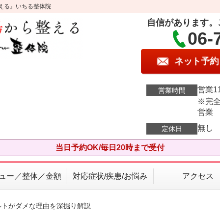
える』いちる整体院
自信があります。
06-
ネット予約
営業11
営業時間
※完全
営業
無し
定休日
当日予約OK/毎日20時まで受付
ュー／整体／金額
対応症状/疾患/お悩み
アクセス
ルトがダメな理由を深掘り解説