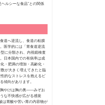
見ヘルシーな食品"との関係
食道へ逆流し、食道の粘膜
。医学的には「胃食道逆流
se）」の一型に分類され、内視鏡検査
。日本国内での有病率は成
米化・肥満の増加・高齢化・
者数が大きく増えてきたと臨
慢性的なストレスを抱えるビ
る傾向があります。
胸やけは胸の奥——みぞお
うな不快感が広がる感覚
呑酸は胃酸や苦い胃の内容物が