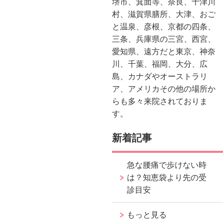
堺市、箕面等、奈良、十津川
村、滋賀県膳所、大津、おご
と温泉、彦根、京都の四条、
三条、兵庫県の三宮、西宮、
愛知県、遠方だと東京、神奈
川、千葉、福岡、大分、広
島、カナダやオーストラリ
ア、アメリカその他の場所か
らも多々来院されておりま
す。
新着記事
急な腰痛で歩けない時
は？知恵袋より先の受
診目安
もっと見る