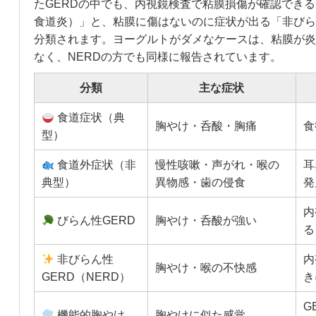
たGERDの中でも、内視鏡検査で粘膜損傷が確認できる
食道炎）」と、粘膜に傷はないのに症状が出る「非びらん
分類されます。ヨーグルトがダメなケースは、粘膜が炎
なく、NERDの方でも同様に報告されています。
分類
主な症状
食道症状（典
胸やけ・呑酸・胸痛
食
型）
食道外症状（非
慢性咳嗽・声がれ・喉の
耳
典型）
異物感・歯の侵食
発
内
びらん性GERD
胸やけ・呑酸が強い
る
非びらん性
内
胸やけ・喉の不快感
GERD（NERD）
き
G
機能的胸やけ
胸やけに似た感覚