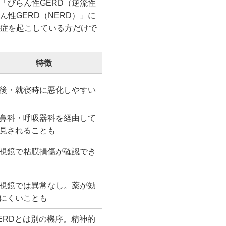
「びらん性GERD（逆流性
性GERD（NERD）」に
症を起こしている方だけで
特徴
後・就寝時に悪化しやすい
鼻科・呼吸器科を経由して
見されることも
視鏡で粘膜損傷が確認でき
視鏡では異常なし。薬が効
にくいことも
ERDとは別の機序。精神的