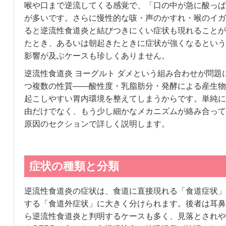
喉や口まで逆流してくる感覚で、「口の中が急に酸っぱ
が多いです。さらに慢性的な咳・声のかすれ・喉のイガ
ると逆流性食道炎と結びつきにくい症状も現れることが
たとき、あるいは朝起きたときに症状が強くなるという
影響が及ぶケースも珍しくありません。
逆流性食道炎 ヨーグルト ダメという組み合わせが問題
つ複数の性質——酸性度・乳脂肪分・発酵による産生物
起こしやすい胃内環境を整えてしまうからです。単純に
由だけでなく、もう少し細かなメカニズムが絡み合って
原因のセクションで詳しく説明します。
症状の種類と分類
逆流性食道炎の症状は、食道に直接現れる「食道症状」
する「食道外症状」に大きく分けられます。後者は耳鼻
ら逆流性食道炎と判明するケースも多く、見落とされや