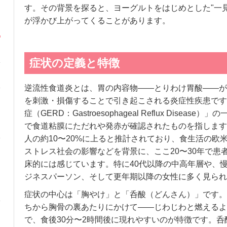
す。その背景を探ると、ヨーグルトをはじめとした"一
が浮かび上がってくることがあります。
症状の定義と特徴
逆流性食道炎とは、胃の内容物——とりわけ胃酸——が
を刺激・損傷することで引き起こされる炎症性疾患です
症（GERD：Gastroesophageal Reflux Disea
で食道粘膜にただれや発赤が確認されたものを指します
人の約10〜20%に上ると推計されており、食生活の欧
ストレス社会の影響などを背景に、ここ20〜30年で患
床的には感じています。特に40代以降の中高年層や、
ジネスパーソン、そして更年期以降の女性に多く見られ
症状の中心は「胸やけ」と「呑酸（どんさん）」です。
ちから胸骨の裏あたりにかけて——じわじわと燃えるよ
で、食後30分〜2時間後に現れやすいのが特徴です。