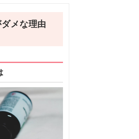
がダメな理由
は