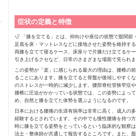
症状の定義と特徴
「膝を立てる」とは、仰向けや座位の状態で股関節
足底を床・マットレスなどに接地させた姿勢を維持する
両膝を立てて寝るケース、床座りで片膝だけ立てるケー
引き上げるクセなど、日常のさまざまな場面で見られま
この姿勢が「楽」に感じられる最大の理由は、腰椎の前
ることにあります。膝を立てると骨盤が後傾しやすくな
のストレスが一時的に減少します。腰部脊柱管狭窄症や
腰椎に圧迫がかかっている状態では、この姿勢によって
め、自然と膝を立てた体勢を選ぶようになるのです。
日本における腰痛の生涯有病率は非常に高く、成人の多
経験するとされています。その中でも慢性腰痛を持つ方
時に膝を立てる姿勢をとっているという臨床的な観察は
法士・整体師が共通して報告するところです。また、股