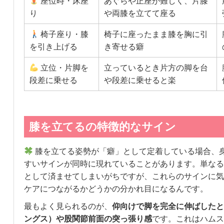
座位時・床座
あぐらや正座が難しく、片膝
り
や両膝を立てて座る
椅子座り・膝
椅子に座ったまま膝を胸に引
を引き上げる
き寄せる癖
立位・片脚を
立っているとき片方の脚を台
段差に乗せる
や段差に乗せると楽
膝を立てるの特徴的なサイン
膝を立てる姿勢が「癖」として定着している場合、
すいサインが同時に現れていることがあります。単なる
として済ませてしまいがちですが、これらのサインに気
ケアにつながるかどうかの分かれ目になるんです。
最もよく見られるのが、
仰向けで脚を完全に伸ばしたと
ングス）や股関節前面の突っ張り感
です。これはハムス