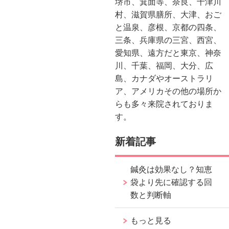
堺市、箕面等、奈良、十津川
村、滋賀県膳所、大津、おご
と温泉、彦根、京都の四条、
三条、兵庫県の三宮、西宮、
愛知県、遠方だと東京、神奈
川、千葉、福岡、大分、広
島、カナダやオーストラリ
ア、アメリカその他の場所か
らも多々来院されておりま
す。
新着記事
鍼灸は効果なし？知恵
袋より先に確認する回
数と判断軸
もっと見る