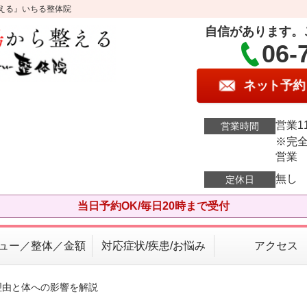
える』いちる整体院
自信があります。
06-
ネット予約
営業11
営業時間
※完全
営業
無し
定休日
当日予約OK/毎日20時まで受付
ュー／整体／金額
対応症状/疾患/お悩み
アクセス
理由と体への影響を解説