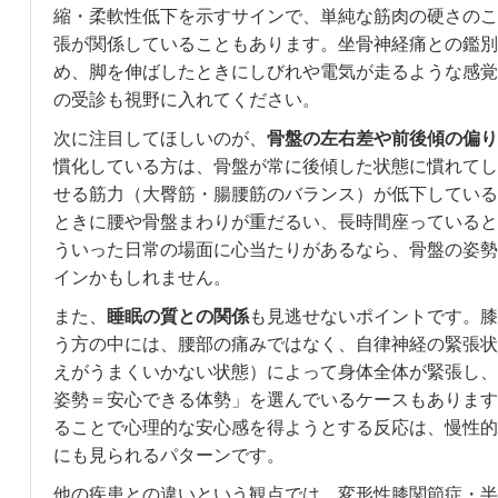
縮・柔軟性低下を示すサインで、単純な筋肉の硬さのこ
張が関係していることもあります。坐骨神経痛との鑑別
め、脚を伸ばしたときにしびれや電気が走るような感覚
の受診も視野に入れてください。
次に注目してほしいのが、
骨盤の左右差や前後傾の偏り
慣化している方は、骨盤が常に後傾した状態に慣れてし
せる筋力（大臀筋・腸腰筋のバランス）が低下している
ときに腰や骨盤まわりが重だるい、長時間座っていると
ういった日常の場面に心当たりがあるなら、骨盤の姿勢
インかもしれません。
また、
睡眠の質との関係
も見逃せないポイントです。膝
う方の中には、腰部の痛みではなく、自律神経の緊張状
えがうまくいかない状態）によって身体全体が緊張し、
姿勢＝安心できる体勢」を選んでいるケースもあります
ることで心理的な安心感を得ようとする反応は、慢性的
にも見られるパターンです。
他の疾患との違いという観点では、変形性膝関節症・半