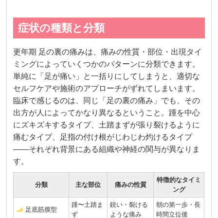
症状の種類と分類
更年期 足の裏の痛みは、痛みの性質・部位・出現タイ
ミングによっていくつかのパターンに分類できます。
単純に「足が痛い」と一括りにしてしまうと、適切な
セルフケアや施術のアプローチがずれてしまいます。
臨床で感じるのは、同じ「足の裏の痛み」でも、その
出方が人によってかなり異なるということ。踵を中心
にズキズキするタイプ、土踏まずが張り裂けるように
痛むタイプ、足指の付け根がじわじわ灼けるタイプ
――それぞれ背景にある組織や神経の関与が異なりま
す。
特徴的なタイミ
分類
主な部位
痛みの性質
ング
踵〜土踏ま
鋭い・裂ける
朝の第一歩・長
足底筋膜型
ず
ような痛み
時間立位後