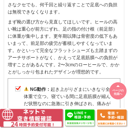
さなクセでも、何千回と繰り返すことで足底への負担
は無視できなくなります。
まず靴の選び方から見直してほしいです。ヒールの高
い靴は重心が前方にずれ、足の指の付け根（前足部）
に体重が集中します。更年期以降は骨密度の低下もあ
いまって、前足部の疲労が蓄積しやすくなっていま
す。かといって完全なフラットシューズも土踏まずの
アーチサポートがなく、かえって足底筋膜への負担が
増すことがあるんです。2〜3cmのローヒールで、かか
とがしっかり包まれたデザインが理想的です。
NG動作：
起き上がりざまにいきなり全
ページの
先頭へ
体重で立つ。寝ている間に足底筋膜が縮ん
だ状態なのに急激に引き伸ばされ、痛みが
走ります。ベッドの端に腰かけ、足首を数
回動かしてから立ち上がるだけで違いま
す。