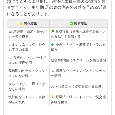
治そうとするより前に、身体の土台を整える習慣を見
直すことが、更年期 足の裏の痛みの改善を早める近道
になることがあります。
悪化要因
改善要因
精製糖・白米・菓子パ
抗炎症食（青魚・緑黄色野菜・大
ンを多く摂る
豆食品）を意識する
カルシウム・マグネシウ
小魚・ナッツ・海藻でミネラルを
ム不足の食事
補う
夜更かし・スマートフ
就寝1時間前にスクリーンを切る習慣
ォンの深夜使用
長時間のヒール・クッシ
適度なウォーキングとインソール
ョンのない靴
の活用
立ちっぱなし・座りっぱ
30〜40分ごとに姿勢を変える意識
なしの連続
慢性的なストレス・自律
呼吸法・軽いストレッチで副交感
神経の乱れ
神経を優位に