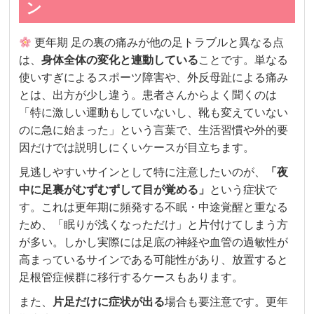
ン
更年期 足の裏の痛みが他の足トラブルと異なる点
は、
身体全体の変化と連動している
ことです。単なる
使いすぎによるスポーツ障害や、外反母趾による痛み
とは、出方が少し違う。患者さんからよく聞くのは
「特に激しい運動もしていないし、靴も変えていない
のに急に始まった」という言葉で、生活習慣や外的要
因だけでは説明しにくいケースが目立ちます。
見逃しやすいサインとして特に注意したいのが、
「夜
中に足裏がむずむずして目が覚める」
という症状で
す。これは更年期に頻発する不眠・中途覚醒と重なる
ため、「眠りが浅くなっただけ」と片付けてしまう方
が多い。しかし実際には足底の神経や血管の過敏性が
高まっているサインである可能性があり、放置すると
足根管症候群に移行するケースもあります。
また、
片足だけに症状が出る
場合も要注意です。更年