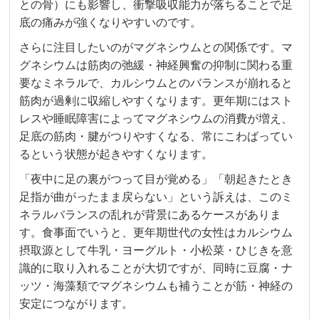
との骨）にも影響し、衝撃吸収能力が落ちることで足
底の痛みが強くなりやすいのです。
さらに注目したいのがマグネシウムとの関係です。マ
グネシウムは筋肉の弛緩・神経興奮の抑制に関わる重
要なミネラルで、カルシウムとのバランスが崩れると
筋肉が過剰に収縮しやすくなります。更年期にはスト
レスや睡眠障害によってマグネシウムの消費が増え、
足底の筋肉・腱がつりやすくなる、常にこわばってい
るという状態が起きやすくなります。
「夜中に足の裏がつって目が覚める」「朝起きたとき
足指が曲がったまま戻らない」という訴えは、このミ
ネラルバランスの乱れが背景にあるケースがありま
す。食事面でいうと、更年期世代の女性はカルシウム
摂取源として牛乳・ヨーグルト・小松菜・ひじきを意
識的に取り入れることが大切ですが、同時に豆腐・ナ
ッツ・海藻類でマグネシウムも補うことが筋・神経の
安定につながります。