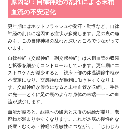
原因②：自律神経の乱れによる末梢
血流の不安定化
更年期にはホットフラッシュや発汗・動悸など、自律
神経の乱れに起因する症状が多発します。足の裏の痛
みも、この自律神経の乱れと深いところでつながって
います。
自律神経（交感神経・副交感神経）は末梢血管の収縮
と拡張を細かくコントロールしています。更年期にエ
ストロゲムが減少すると、視床下部の体温調節中枢が
不安定になり、交感神経が過剰に働きやすくなりま
す。交感神経が優位になると末梢血管が収縮し、手足
の先――とくに足の裏のような身体の末端――への血
流が減少します。
血流が減ると、組織への酸素と栄養の供給が滞り、老
廃物が溜まりやすくなります。これが足底の慢性的な
炎症・むくみ・神経の過敏性につながり、「じわじわ