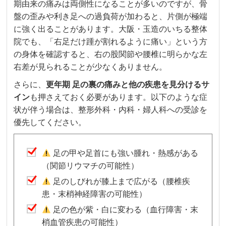
期由来の痛みは両側性になることが多いのですが、骨
盤の歪みや利き足への過負荷が加わると、片側が極端
に強く出ることがあります。大阪・玉造のいちる整体
院でも、「右足だけ踵が割れるように痛い」という方
の身体を確認すると、右の股関節や腰椎に明らかな左
右差が見られることが少なくありません。
さらに、
更年期 足の裏の痛みと他の疾患を見分けるサ
イン
も押さえておく必要があります。以下のような症
状が伴う場合は、整形外科・内科・婦人科への受診を
優先してください。
足の甲や足首にも強い腫れ・熱感がある
（関節リウマチの可能性）
足のしびれが膝上まで広がる（腰椎疾
患・末梢神経障害の可能性）
足の色が紫・白に変わる（血行障害・末
梢血管疾患の可能性）