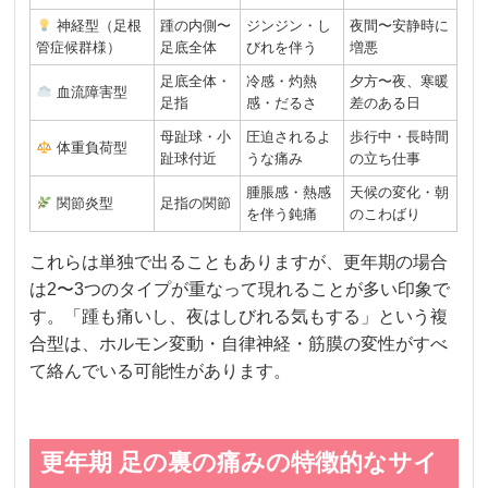
神経型（足根
踵の内側〜
ジンジン・し
夜間〜安静時に
管症候群様）
足底全体
びれを伴う
増悪
足底全体・
冷感・灼熱
夕方〜夜、寒暖
血流障害型
足指
感・だるさ
差のある日
母趾球・小
圧迫されるよ
歩行中・長時間
体重負荷型
趾球付近
うな痛み
の立ち仕事
腫脹感・熱感
天候の変化・朝
関節炎型
足指の関節
を伴う鈍痛
のこわばり
これらは単独で出ることもありますが、更年期の場合
は2〜3つのタイプが重なって現れることが多い印象で
す。「踵も痛いし、夜はしびれる気もする」という複
合型は、ホルモン変動・自律神経・筋膜の変性がすべ
て絡んでいる可能性があります。
更年期 足の裏の痛みの特徴的なサイ