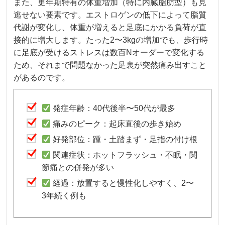
また、更年期特有の体重増加（特に内臓脂肪型）も見
逃せない要素です。エストロゲンの低下によって脂質
代謝が変化し、体重が増えると足底にかかる負荷が直
接的に増大します。たった2〜3kgの増加でも、歩行時
に足底が受けるストレスは数百Nオーダーで変化する
ため、それまで問題なかった足裏が突然痛み出すこと
があるのです。
発症年齢：40代後半〜50代が最多
痛みのピーク：起床直後の歩き始め
好発部位：踵・土踏まず・足指の付け根
関連症状：ホットフラッシュ・不眠・関
節痛との併発が多い
経過：放置すると慢性化しやすく、2〜
3年続く例も