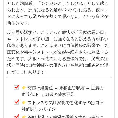
とした灼熱感」「ジンジンとしたしびれ」として感じ
られます。夕方になると足がパンパンに張る、夜ベッ
ドに入っても足の裏が熱くて眠れない、という症状が
典型的です。
ふと思い返すと、こういった症状が「天候の悪い日」
や「ストレスが多い週」に強くなると訴える方が多い
印象があります。これはまさに自律神経の影響で、気
圧変化や精神的ストレスが交感神経をさらに刺激する
ためです。大阪・玉造のいちる整体院では、足裏の症
状と同時に自律神経への働きかけを施術に組み込む理
由がここにあります。
交感神経優位 → 末梢血管収縮 → 足裏の
血流低下 → 組織の酸素不足
ストレスや気圧変化で悪化するのは自律
神経関与のサイン
深部体温と皮膚温の乖離が大きい時期に