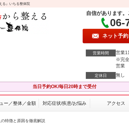
える』いちる整体院
自信があります。
06-
ネット予約
営業11
営業時間
※完全
営業
無し
定休日
当日予約OK/毎日20時まで受付
ュー／整体／金額
対応症状/疾患/お悩み
アクセス
人の特徴と原因を徹底解説