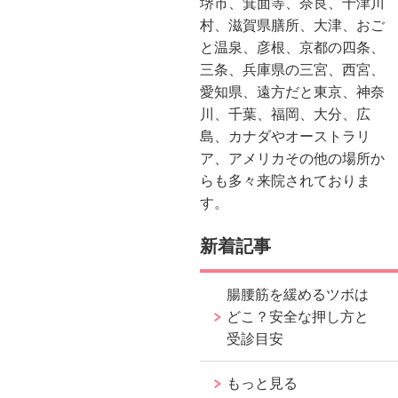
堺市、箕面等、奈良、十津川
村、滋賀県膳所、大津、おご
と温泉、彦根、京都の四条、
三条、兵庫県の三宮、西宮、
愛知県、遠方だと東京、神奈
川、千葉、福岡、大分、広
島、カナダやオーストラリ
ア、アメリカその他の場所か
らも多々来院されておりま
す。
新着記事
腸腰筋を緩めるツボは
どこ？安全な押し方と
受診目安
もっと見る