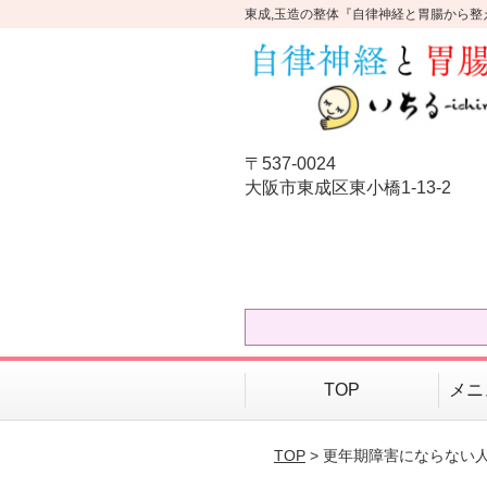
東成,玉造の整体『自律神経と胃腸から整
〒537-0024
大阪市東成区東小橋1-13-2
TOP
メニ
TOP
> 更年期障害にならない