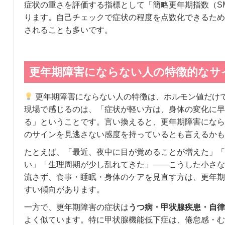
症状の重さを評価する指標として「簡略更年期指数（S
ります。自己チェックで症状の程度を点数化できるため
されることも多いです。
更年期障害にならない人の特徴的なサ
更年期障害にならない人の特徴は、ホルモン値だけ
現場で感じるのは、「症状が軽い方は、身体の変化に早
る」ということです。言い換えると、更年期障害になら
のサインを見逃さない感度を持っているとも言えるかも
たとえば、「最近、夜中に目が覚めることが増えた」「
い」「生理周期が少し乱れてきた」——こうした小さな
流さず、食事・睡眠・身体のケアを見直す方は、更年期
すい傾向があります。
一方で、更年期障害の症状は
うつ病・甲状腺疾患・自律
よく似ています。特に甲状腺機能低下症は、倦怠感・む