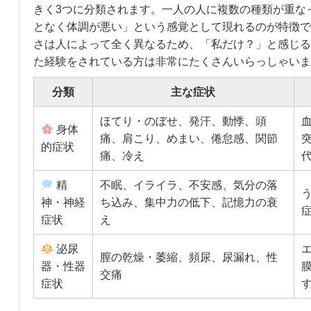
きく3つに分類されます。一人の人に複数の種類が重な
となく体調が悪い」という感覚として現れるのが特徴で
さは人によって全く異なるため、「私だけ？」と感じる
た経験をされている方は非常にたくさんいらっしゃいま
分類
主な症状
ほてり・のぼせ、発汗、動悸、頭
身体
痛、肩こり、めまい、倦怠感、関節
的症状
痛、冷え
精
不眠、イライラ、不安感、気分の落
神・神経
ち込み、集中力の低下、記憶力の衰
症状
え
泌尿
膣の乾燥・萎縮、頻尿、尿漏れ、性
器・性器
交痛
症状