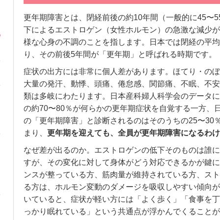
更年期障害とは、閉経前後の約10年間（一般的に45〜
下によるエストロゲン（女性ホルモン）の急激な減少が
様な心身の不調のことを指します。日本では閉経の平均年
り、その前後5年間が「更年期」と呼ばれる時期です。
症状の出方には非常に個人差があります。ほてり・のぼ
大量の発汗、動悸、頭痛、倦怠感、関節痛、不眠、不安
類は多岐にわたります。日本産科婦人科学会のデータに
の約70〜80％が何らかの更年期症状を自覚する一方、
の「更年期障害」と診断されるのはそのうちの25〜30
まり、
更年期を迎えても、全員が更年期障害になるわけ
なぜ差が出るのか。エストロゲンの低下そのものは誰に
すが、その変化に対して身体がどう対応できるかが鍵に
ンスが整っている方、筋肉量が維持されている方、スト
る方は、ホルモン変動のダメージを吸収しやすい傾向が
いていると、症状が軽い方には「よく歩く」「食事を丁
っかり眠れている」という共通点が浮かんでくることが