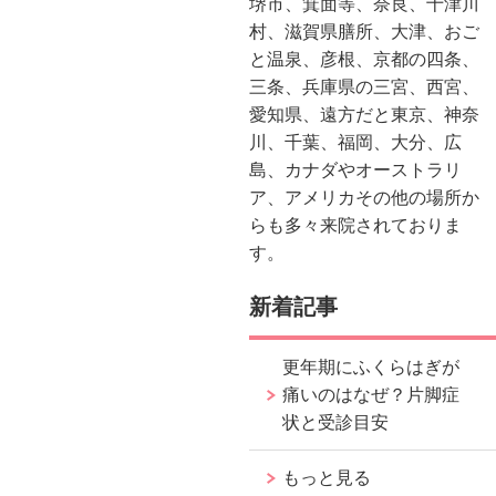
堺市、箕面等、奈良、十津川
村、滋賀県膳所、大津、おご
と温泉、彦根、京都の四条、
三条、兵庫県の三宮、西宮、
愛知県、遠方だと東京、神奈
川、千葉、福岡、大分、広
島、カナダやオーストラリ
ア、アメリカその他の場所か
らも多々来院されておりま
す。
新着記事
更年期にふくらはぎが
痛いのはなぜ？片脚症
状と受診目安
もっと見る