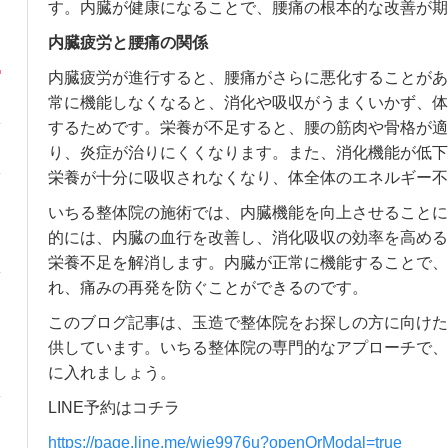
す。内臓が健康になることで、腰痛の根本的な改善が期
内臓疲労と腰痛の関係
内臓疲労が進行すると、腰痛がさらに悪化することがあ
常に機能しなくなると、消化や吸収がうまくいかず、体
するためです。栄養が不足すると、腰の筋肉や骨格が適
り、炎症が治りにくくなります。また、消化機能が低下
栄養が十分に吸収されなくなり、体全体のエネルギー不
いちる整体院の施術では、内臓機能を向上させることに
的には、内臓の血行を改善し、消化吸収の効率を高める
栄養不足を解消します。内臓が正常に機能することで、
れ、痛みの再発を防ぐことができるのです。
このブログ記事は、玉造で整体院をお探しの方に向けた
供しています。いちる整体院の専門的なアプローチで、
に入れましょう。
LINE予約はコチラ
https://page.line.me/wje9976u?openQrModal=true