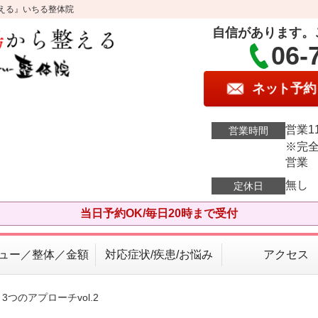
える』いちる整体院
自信があります。
06-
ネット予約
営業11
営業時間
※完全
営業
無し
定休日
当日予約OK/毎日20時まで受付
ュー／整体／金額
対応症状/疾患/お悩み
アクセス
つのアプローチvol.2