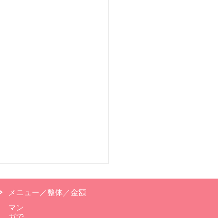
メニュー／整体／金額
マン
ガで