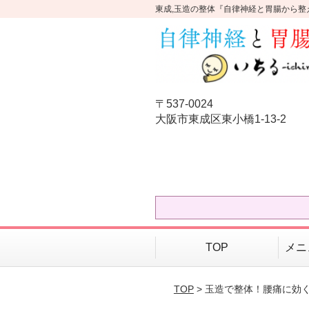
東成,玉造の整体『自律神経と胃腸から整
〒537-0024
大阪市東成区東小橋1-13-2
TOP
メニ
TOP
> 玉造で整体！腰痛に効く3