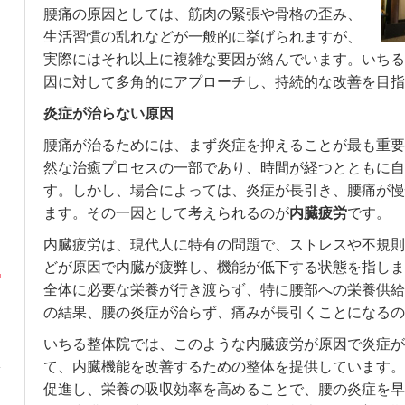
腰痛の原因としては、筋肉の緊張や骨格の歪み、
生活習慣の乱れなどが一般的に挙げられますが、
実際にはそれ以上に複雑な要因が絡んでいます。いちる
因に対して多角的にアプローチし、持続的な改善を目指
炎症が治らない原因
腰痛が治るためには、まず炎症を抑えることが最も重要
然な治癒プロセスの一部であり、時間が経つとともに自
す。しかし、場合によっては、炎症が長引き、腰痛が慢
ます。その一因として考えられるのが
内臓疲労
です。
内臓疲労は、現代人に特有の問題で、ストレスや不規則
どが原因で内臓が疲弊し、機能が低下する状態を指しま
全体に必要な栄養が行き渡らず、特に腰部への栄養供給
の結果、腰の炎症が治らず、痛みが長引くことになるの
いちる整体院では、このような内臓疲労が原因で炎症が
て、内臓機能を改善するための整体を提供しています。
促進し、栄養の吸収効率を高めることで、腰の炎症を早