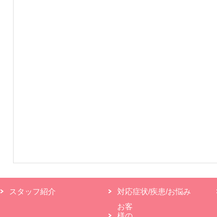
スタッフ紹介
対応症状/疾患/お悩み
お客
様の