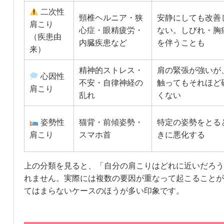
二次性
頸椎ヘルニア・狭
安静にしても改善
肩こり
心症・眼精疲労・
ない。しびれ・胸
（疾患由
内臓疾患など
を伴うことも
来）
精神的ストレス・
肩の緊張が強いが
心因性
不安・自律神経の
触ってもそれほど
肩こり
乱れ
くない
姿勢性
猫背・前傾姿勢・
特定の姿勢をとる
肩こり
スマホ首
きに悪化する
上の分類を見ると、「自分の肩こりはどれに近いだろう
れません。実際には複数の要因が重なって起こることが
てはまらないケースのほうが多い印象です。