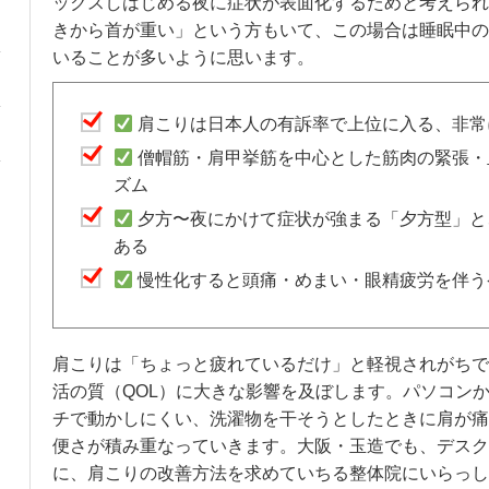
ックスしはじめる夜に症状が表面化するためと考えられ
きから首が重い」という方もいて、この場合は睡眠中の
いることが多いように思います。
肩こりは日本人の有訴率で上位に入る、非常
僧帽筋・肩甲挙筋を中心とした筋肉の緊張・
ズム
夕方〜夜にかけて症状が強まる「夕方型」と
ある
慢性化すると頭痛・めまい・眼精疲労を伴う
肩こりは「ちょっと疲れているだけ」と軽視されがちで
活の質（QOL）に大きな影響を及ぼします。パソコン
チで動かしにくい、洗濯物を干そうとしたときに肩が痛
便さが積み重なっていきます。大阪・玉造でも、デスク
に、肩こりの改善方法を求めていちる整体院にいらっし