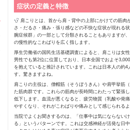
症状の定義と特徴
肩こりとは、首から肩・背中の上部にかけての筋肉
さ・だるさ・痛み・張り感などの不快な症状が現れる状
腕症候群」の一部として分類されることもありますが、
の慢性的なこわばりを広く指します。
厚生労働省の国民生活基礎調査によると、肩こりは女性
男性でも第2位に位置しており、日本全国でおよそ3,00
を抱えていると推計されています。これは日本人の約4
す。驚きますよね。
肩こりの主役は、僧帽筋（そうぼうきん）や肩甲挙筋（
た筋肉群です。これらの筋肉が長時間にわたって緊張し
低下します。血流が悪くなると、疲労物質（乳酸や発痛
やすくなり、それがこわばりや痛みとして感じられるよ
当院でよくお聞きするのは、「仕事中は気にならないけ
る」というパターンです。これは交感神経が活発な日中