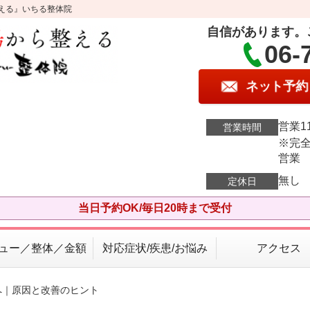
える』いちる整体院
自信があります。
06-
ネット予約
営業11
営業時間
※完全
営業
無し
定休日
当日予約OK/毎日20時まで受付
ュー／整体／金額
対応症状/疾患/お悩み
アクセス
へ｜原因と改善のヒント