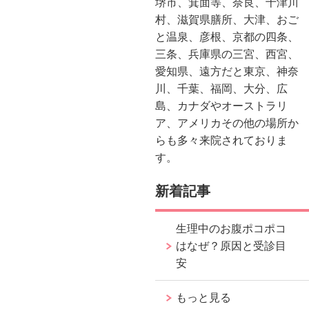
堺市、箕面等、奈良、十津川
村、滋賀県膳所、大津、おご
と温泉、彦根、京都の四条、
三条、兵庫県の三宮、西宮、
愛知県、遠方だと東京、神奈
川、千葉、福岡、大分、広
島、カナダやオーストラリ
ア、アメリカその他の場所か
らも多々来院されておりま
す。
新着記事
生理中のお腹ポコポコ
はなぜ？原因と受診目
安
もっと見る