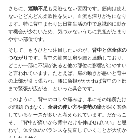
さらに、
運動不足
も見逃せない要因です。筋肉は使わ
ないとどんどん柔軟性を失い、血流も滞りがちになり
ます。特に背中まわりは日常生活の中で意識的に動か
す機会が少ないため、気づかないうちに負担がたまり
やすい部位です。
そして、もうひとつ注目したいのが、
背中と体全体の
つながり
です。背中の筋肉は肩や腰と連動しており、
どこか一部に不調があると他の部位に影響が出やすい
と言われています。たとえば、肩の動きが悪いと背中
の上部が引っ張られ、腰に負担がかかれば背中の下部
まで緊張が広がる、といった具合です。
このように、背中のコリや痛みは、単にその場所だけ
の問題ではなく、
全身の使い方や姿勢の癖
が深く関係
しているケースが多いと考えられています。だからこ
そ、「背中が痛いから背中だけを伸ばせばいい」と思
わず、体全体のバランスを見直していくことが大切か
もしれません。