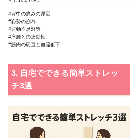
#背中の痛みの原因
#姿勢の崩れ
#運動不足対策
#肩腰との連動性
#筋肉の硬直と血流低下
3. 自宅でできる簡単ストレッ
チ3選