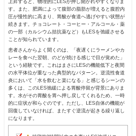
上昇すると、物理的にLESが押し開かれやすくなりま
す。また、肥満によって腹部の脂肪が増えると腹腔内
圧が慢性的に高まり、胃酸が食道へ逃げやすい状態が
続きます。チョコレート・コーヒー・アルコール・薬
の一部（カルシウム拮抗薬など）もLESを弛緩させる
ことが知られています。
患者さんからよく聞くのは、「夜遅くにラーメンやカ
レーを食べた翌朝、のどが焼ける感じで目が覚めた」
という経験です。これはまさにLESの機能低下と夜間
の水平体位が重なった典型的なパターン。逆流性食道
炎において「水を飲むと楽になる」と感じるシーンの
多くは、このLES弛緩による胃酸停留が背景にありま
す。水がその胃酸を胃へ押し戻してくれるため、一時
的に症状が和らぐのです。ただし、LES自体の機能が
回復していなければ、またすぐ逆流が起きる繰り返し
になります。