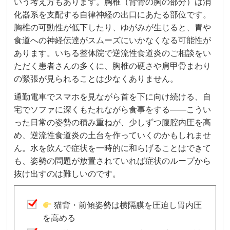
いう考え方もあります。胸椎（背骨の胸の部分）は消
化器系を支配する自律神経の出口にあたる部位です。
胸椎の可動性が低下したり、ゆがみが生じると、胃や
食道への神経伝達がスムーズにいかなくなる可能性が
あります。いちる整体院で逆流性食道炎のご相談をい
ただく患者さんの多くに、胸椎の硬さや肩甲骨まわり
の緊張が見られることは少なくありません。
通勤電車でスマホを見ながら首を下に向け続ける、自
宅でソファに深くもたれながら食事をする——こうい
った日常の姿勢の積み重ねが、少しずつ腹腔内圧を高
め、逆流性食道炎の土台を作っていくのかもしれませ
ん。水を飲んで症状を一時的に和らげることはできて
も、姿勢の問題が放置されていれば症状のループから
抜け出すのは難しいのです。
猫背・前傾姿勢は横隔膜を圧迫し胃内圧
を高める