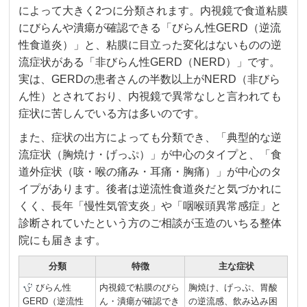
によって大きく2つに分類されます。内視鏡で食道粘膜
にびらんや潰瘍が確認できる「びらん性GERD（逆流
性食道炎）」と、粘膜に目立った変化はないものの逆
流症状がある「非びらん性GERD（NERD）」です。
実は、GERDの患者さんの半数以上がNERD（非びら
ん性）とされており、内視鏡で異常なしと言われても
症状に苦しんでいる方は多いのです。
また、症状の出方によっても分類でき、「典型的な逆
流症状（胸焼け・げっぷ）」が中心のタイプと、「食
道外症状（咳・喉の痛み・耳痛・胸痛）」が中心のタ
イプがあります。後者は逆流性食道炎だと気づかれに
くく、長年「慢性気管支炎」や「咽喉頭異常感症」と
診断されていたという方のご相談が玉造のいちる整体
院にも届きます。
分類
特徴
主な症状
びらん性
内視鏡で粘膜のびら
胸焼け、げっぷ、胃酸
GERD（逆流性
ん・潰瘍が確認でき
の逆流感、飲み込み困