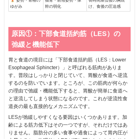
姿勢・骨格の
猫背・前傾姿勢・体
長時間座位後の胸焼
ゆがみ
幹の弱化
け、食後の圧迫感
原因①：下部食道括約筋（LES）の
弛緩と機能低下
胃と食道の境目には「下部食道括約筋（LES：Lower
Esophageal Sphincter）」と呼ばれる筋肉がありま
す。普段はしっかりと閉じていて、胃酸が食道へ逆流
するのを防いでいます。ところが、この筋肉が何らか
の理由で弛緩・機能低下すると、胃酸が簡単に食道へ
と逆流してしまう状態になるのです。これが逆流性食
道炎の最も直接的なメカニズムです。
LESが弛緩しやすくなる要因はいくつかあります。加
齢による筋力低下はその一つですが、それだけではあ
りません。脂肪分の多い食事や過食によって胃内圧が