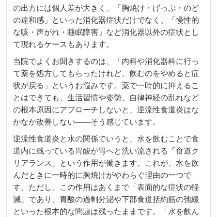
の出方には個人差が大きく、「胸焼け・げっぷ・のど
の違和感」といった消化器症状だけでなく、「慢性的
な咳・声がれ・睡眠障害」など消化器以外の症状とし
て現れるケースもあります。
当院でよくお聞きするのは、「内科や消化器科に行っ
て薬を処方してもらったけれど、飲むのをやめると症
状が戻る」というお悩みです。薬で一時的に抑えるこ
とはできても、生活習慣や姿勢、自律神経の乱れなど
の根本原因にアプローチしないと、逆流性食道炎はな
かなか改善しない——そう感じています。
逆流性食道炎と水の関係でいうと、水を飲むことで食
道内に残っている胃酸が胃へと洗い流される「食道ク
リアランス」という作用が働きます。これが、水を飲
んだときに一時的に胸焼けがやわらぐ理由の一つで
す。ただし、この作用はあくまで「表面的な症状の軽
減」であり、胃酸の過剰分泌や下部食道括約筋の弛緩
といった根本的な問題は残ったままです。「水を飲ん