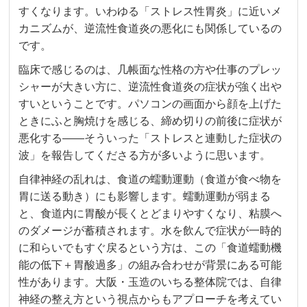
すくなります。いわゆる「ストレス性胃炎」に近いメ
カニズムが、逆流性食道炎の悪化にも関係しているの
です。
臨床で感じるのは、几帳面な性格の方や仕事のプレッ
シャーが大きい方に、逆流性食道炎の症状が強く出や
すいということです。パソコンの画面から顔を上げた
ときにふと胸焼けを感じる、締め切りの前後に症状が
悪化する——そういった「ストレスと連動した症状の
波」を報告してくださる方が多いように思います。
自律神経の乱れは、食道の蠕動運動（食道が食べ物を
胃に送る動き）にも影響します。蠕動運動が弱まる
と、食道内に胃酸が長くとどまりやすくなり、粘膜へ
のダメージが蓄積されます。水を飲んで症状が一時的
に和らいでもすぐ戻るという方は、この「食道蠕動機
能の低下＋胃酸過多」の組み合わせが背景にある可能
性があります。大阪・玉造のいちる整体院では、自律
神経の整え方という視点からもアプローチを考えてい