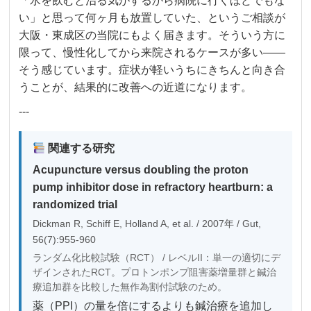
「水を飲むと治る気がするから病院に行くほどでもな
い」と思って何ヶ月も放置していた、というご相談が
大阪・東成区の当院にもよく届きます。そういう方に
限って、慢性化してから来院されるケースが多い——
そう感じています。症状が軽いうちにきちんと向き合
うことが、結果的に改善への近道になります。
---
関連する研究
Acupuncture versus doubling the proton
pump inhibitor dose in refractory heartburn: a
randomized trial
Dickman R, Schiff E, Holland A, et al. / 2007年 / Gut,
56(7):955-960
ランダム化比較試験（RCT） / レベルII：単一の適切にデ
ザインされたRCT。プロトンポンプ阻害薬増量群と鍼治
療追加群を比較した無作為割付試験のため。
薬（PPI）の量を倍にするよりも鍼治療を追加し