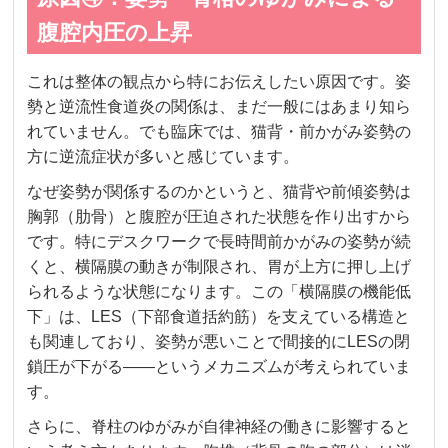
腹腔内圧の上昇
これは整体の観点から特にお伝えしたい原因です。姿
勢と逆流性食道炎の関係は、まだ一般にはあまり知ら
れていません。でも臨床では、猫背・前かがみ姿勢の
方に逆流症状が多いと感じています。
なぜ姿勢が関係するのかというと、猫背や前傾姿勢は
胸郭（肋骨）と腹腔が圧迫された状態を作り出すから
です。特にデスクワークで長時間前かがみの姿勢が続
くと、横隔膜の動きが制限され、胃が上方に押し上げ
られるような状態になります。この「横隔膜の機能低
下」は、LES（下部食道括約筋）を支えている構造と
も関連しており、姿勢が悪いことで間接的にLESの閉
鎖圧が下がる——というメカニズムが考えられていま
す。
さらに、脊柱のゆがみが自律神経の働きに影響すると