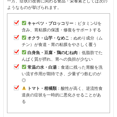
一方、症状の改善に関わる食品・栄養素としては次の
ようなものが挙げられます。
キャベツ・ブロッコリー
：ビタミンUを
含み、胃粘膜の保護・修復をサポートする
オクラ・山芋・なめこ
：ぬめり成分（ム
チン）が食道・胃の粘膜をやさしく覆う
白身魚・豆腐・鶏のむね肉
：低脂肪でた
んぱく質が摂れ、胃への負担が少ない
常温の水・白湯
：食道に残った胃酸を洗
い流す作用が期待でき、少量ずつ飲むのが
◎
トマト・柑橘類
：酸性が高く、逆流性食
道炎の症状を一時的に悪化させることがあ
る