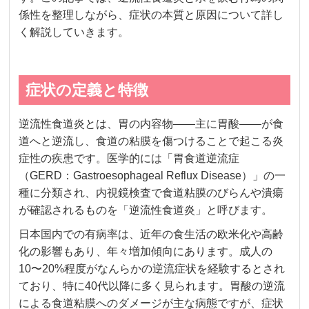
係性を整理しながら、症状の本質と原因について詳し
く解説していきます。
症状の定義と特徴
逆流性食道炎とは、胃の内容物——主に胃酸——が食
道へと逆流し、食道の粘膜を傷つけることで起こる炎
症性の疾患です。医学的には「胃食道逆流症
（GERD：Gastroesophageal Reflux Disease）」の一
種に分類され、内視鏡検査で食道粘膜のびらんや潰瘍
が確認されるものを「逆流性食道炎」と呼びます。
日本国内での有病率は、近年の食生活の欧米化や高齢
化の影響もあり、年々増加傾向にあります。成人の
10〜20%程度がなんらかの逆流症状を経験するとされ
ており、特に40代以降に多く見られます。胃酸の逆流
による食道粘膜へのダメージが主な病態ですが、症状