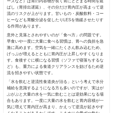
ーズなど）は胃の内容物が長く胃にとどまる時間を延
ばし（胃排出遅延）、その分だけ胃内圧が高まって逆
流のリスクが上がります。甘いもの・炭酸飲料・コー
ヒーなども胃酸分泌を促したりLESを弛緩させたりす
る作用があります。
意外と見落とされやすいのが「食べ方」の問題です。
早食いや一度に大量に食べる習慣は、胃への負担を急
激に高めます。空気を一緒にたくさん飲み込むため、
げっぷが増えるとともに胃内圧が上昇しやすくなりま
す。食後すぐに横になる習慣（ソファで寝落ちするな
ど）も、重力による食道クリアランスを妨げるため逆
流を招きやすい状態です。
「水を飲むと逆流性食道炎が治る」という考えで水分
補給を意識するようになる方も多いのですが、実はが
ぶがぶと大量の水を一気に飲むことは逆効果になる場
合もあります。一度に大量の水を飲むと胃内容積が一
気に増えて胃内圧が高まり、かえって逆流が起きやす