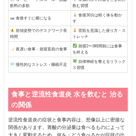
飲料の多飲
飲む習慣
食後30分は軽く体を動か
食後すぐに横になる
す
前傾姿勢でのデスクワーク長
背筋を意識した座り方・ス
時間
トレッチ
就寝2〜3時間前には食事
夜遅い食事・就寝直前の食事
を終える
自律神経を整えるリラック
慢性的なストレス・睡眠不足
ス習慣
食事と逆流性食道炎 水を飲むと 治る
の関係
逆流性食道炎の症状と食事内容は、想像以上に密接な
関係があります。胃酸の分泌量は食べるものによって
大きく変動するため、何を・どう食べるかが症状の出