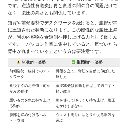
です。逆流性食道炎は胃と食道の間の弁の問題だけで
なく、腹圧の高さとも関係しています。
猫背や前傾姿勢でデスクワークを続けると、腹部が常
に圧迫された状態になります。この慢性的な腹圧上昇
が、胃の内容物を食道側へ押し上げる力として働くん
です。「パソコン作業に集中していると、気づいたら
背中が丸まっている」という方は要注意です。
NG動作・姿勢
推奨動作・姿勢
前傾姿勢・猫背でのデス
骨盤を立て、背筋を自然に伸ばした
クワーク
座り方
食後すぐのお辞儀・前か
食後30分は背筋を伸ばして過ごす・
がみの動作
軽い散歩
重いものを急に持ち上げ
膝を使ってゆっくり持ち上げ、腹圧
る動作
をかけすぎない
腹部を締め付けるベル
ウエスト周りにゆとりのある服装を
ト・衣服
選ぶ