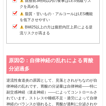
就寝前3時間以内の食事はLES弛緩リス
クを高める
脂質・甘いもの・アルコールはLES機能
を低下させやすい
BMI25以上の方は腹腔内圧上昇による逆
流リスクが高まる
原因②：自律神経の乱れによる胃酸
分泌過多
逆流性食道炎の原因として、見落とされがちなのが自
律神経の乱れです。胃酸の分泌量は自律神経——特に
副交感神経（迷走神経）——によってコントロールさ
れています。ストレスや睡眠不足・過労によって自律
神経のバランスが崩れると、胃酸が過剰に分泌されや