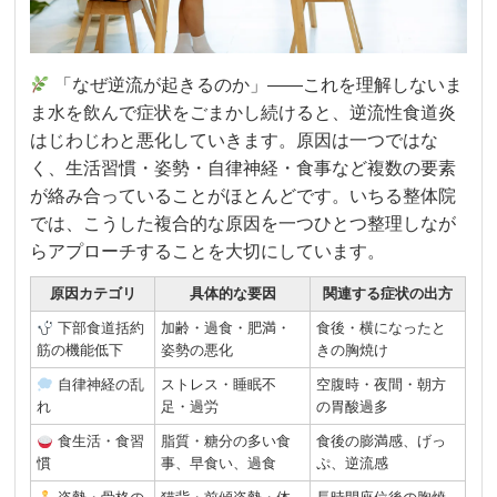
「なぜ逆流が起きるのか」——これを理解しないま
ま水を飲んで症状をごまかし続けると、逆流性食道炎
はじわじわと悪化していきます。原因は一つではな
く、生活習慣・姿勢・自律神経・食事など複数の要素
が絡み合っていることがほとんどです。いちる整体院
では、こうした複合的な原因を一つひとつ整理しなが
らアプローチすることを大切にしています。
原因カテゴリ
具体的な要因
関連する症状の出方
下部食道括約
加齢・過食・肥満・
食後・横になったと
筋の機能低下
姿勢の悪化
きの胸焼け
自律神経の乱
ストレス・睡眠不
空腹時・夜間・朝方
れ
足・過労
の胃酸過多
食生活・食習
脂質・糖分の多い食
食後の膨満感、げっ
慣
事、早食い、過食
ぷ、逆流感