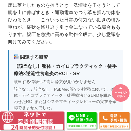
床に落としたものを拾うとき・洗濯物を干そうとして
腕を上に伸ばすとき・通勤電車でつり革を掴んで体を
ひねるとき――こういった日常の何気ない動きの積み
重ねが、症状を繰り返す引き金になっている場合もあ
ります。腹圧を急激に高める動作全般に、少し意識を
向けてみてください。
関連する研究
【該当なし】整体・カイロプラクティック・徒手
療法×逆流性食道炎のRCT・SR
該当する信頼性の高い論文が見つかりません
該当なし / 該当なし：PubMed等での検索において、整
ページの
体・カイロプラクティック・徒手療法とGERDを組み合
先頭へ
わせたRCTまたはシステマティックレビューの実在を確
認できませんでした。
「水を飲むと治る」という概念も含め、整体・徒
手療法とGERDを扱った高エビデンス論文は現時
点で確認できませんでした。誠実な情報提供のた