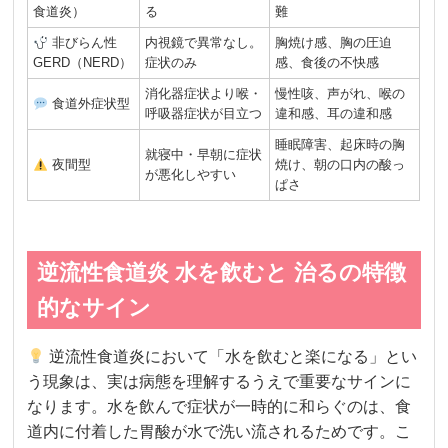
食道炎）
る
難
非びらん性
内視鏡で異常なし。
胸焼け感、胸の圧迫
GERD（NERD）
症状のみ
感、食後の不快感
消化器症状より喉・
慢性咳、声がれ、喉の
食道外症状型
呼吸器症状が目立つ
違和感、耳の違和感
睡眠障害、起床時の胸
就寝中・早朝に症状
夜間型
焼け、朝の口内の酸っ
が悪化しやすい
ぱさ
逆流性食道炎 水を飲むと 治るの特徴
的なサイン
逆流性食道炎において「水を飲むと楽になる」とい
う現象は、実は病態を理解するうえで重要なサインに
なります。水を飲んで症状が一時的に和らぐのは、食
道内に付着した胃酸が水で洗い流されるためです。こ