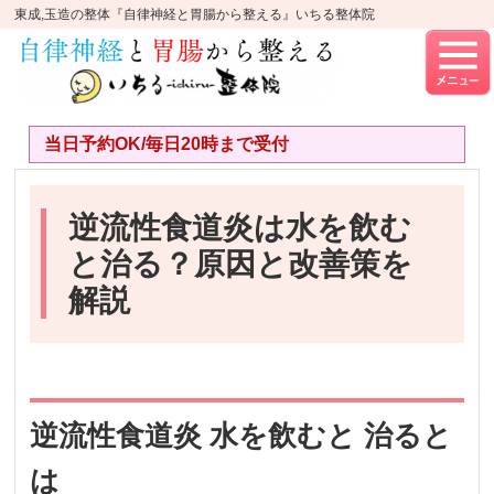
東成,玉造の整体『自律神経と胃腸から整える』いちる整体院
当日予約OK/毎日20時まで受付
逆流性食道炎は水を飲む
と治る？原因と改善策を
解説
逆流性食道炎 水を飲むと 治ると
は