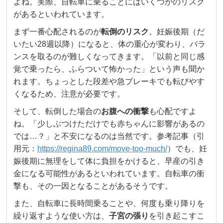
よね。実際、自転車に乗ることにはいくつかのリスク
があるといわれています。
まず一番心配されるのが
転倒のリスク
。妊娠後期（だ
いたい28週以降）になると、体の重心が変わり、バラ
ンスを取るのが難しくなってきます。「以前と同じ感
覚で乗ったら、ふらついて怖かった」という声も聞か
れます。ちょっとした段差や急ブレーキでも転びやす
くなるため、注意が必要です。
そして、転倒した場合の
お腹への衝撃
も心配ですよ
ね。「少しぶつけただけでも赤ちゃんに影響があるの
では…？」と不安になるのは当然です。参考記事（引
用元：
https://regina89.com/move-too-much/
）でも、妊
娠後期に無理をして体に負担をかけると、早産の引き
金になる可能性があるといわれています。自転車の衝
撃も、その一因となることがあるそうです。
また、自転車に長時間乗ることや、何度も乗り降りを
繰り返すような使い方は、
子宮の張り
を引き起こすこ