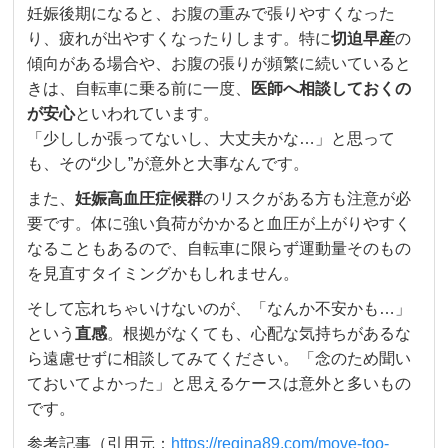
妊娠後期になると、お腹の重みで張りやすくなった
り、疲れが出やすくなったりします。特に
切迫早産
の
傾向がある場合や、お腹の張りが頻繁に続いていると
きは、自転車に乗る前に一度、
医師へ相談しておくの
が安心
といわれています。
「少ししか張ってないし、大丈夫かな…」と思って
も、その“少し”が意外と大事なんです。
また、
妊娠高血圧症候群
のリスクがある方も注意が必
要です。体に強い負荷がかかると血圧が上がりやすく
なることもあるので、自転車に限らず運動量そのもの
を見直すタイミングかもしれません。
そして忘れちゃいけないのが、「なんか不安かも…」
という
直感
。根拠がなくても、心配な気持ちがあるな
ら遠慮せずに相談してみてください。「念のため聞い
ておいてよかった」と思えるケースは意外と多いもの
です。
参考記事（引用元：
https://regina89.com/move-too-