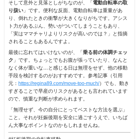
そして意外と見落としがちなのが、「
電動自転車の取
り扱い
」です。便利な反面、電動自転車は重量があ
り、倒れたときの衝撃が大きくなりがちです。アシス
ト力があるぶん、勢いがついてしまうこともあり、
「実はママチャリよりリスクが高いのでは？」と指摘
されることもあるんですよ。
最後に忘れてはいけないのが、「
乗る前の体調チェッ
ク
」です。ちょっとでもお腹が張っていたり、なんと
なく体が重いな…と感じる日は無理をせず、他の移動
手段を検討するのがおすすめです。参考記事（引用
元：
https://regina89.com/move-too-much/
）でも、動き
すぎることで早産のリスクがあるとも言われています
ので、慎重な判断が求められます。
「無理せず、今の自分にとってベストな方法を選ぶ」
こと。それが妊娠後期を安全に過ごすうえで、いちば
ん大事なポイントなのかもしれませんね。