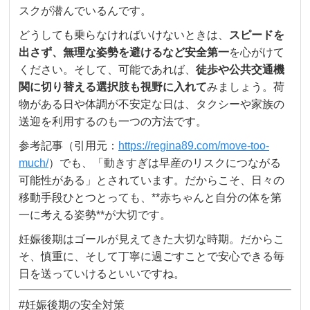
スクが潜んでいるんです。
どうしても乗らなければいけないときは、
スピードを
出さず、無理な姿勢を避けるなど安全第一
を心がけて
ください。そして、可能であれば、
徒歩や公共交通機
関に切り替える選択肢も視野に入れて
みましょう。荷
物がある日や体調が不安定な日は、タクシーや家族の
送迎を利用するのも一つの方法です。
参考記事（引用元：
https://regina89.com/move-too-
much/
）でも、「動きすぎは早産のリスクにつながる
可能性がある」とされています。だからこそ、日々の
移動手段ひとつとっても、**赤ちゃんと自分の体を第
一に考える姿勢**が大切です。
妊娠後期はゴールが見えてきた大切な時期。だからこ
そ、慎重に、そして丁寧に過ごすことで安心できる毎
日を送っていけるといいですね。
#妊娠後期の安全対策