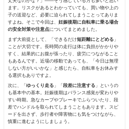
丈夫なのかな？」――そう感じている方も多いと思い
ます。リスクがあるとわかっていても、買い物や上の
子の送迎など、必要に迫られてしまうことってありま
すよね。そこで今回は、
妊娠後期に自転車に乗る場合
の安全対策や注意点
についてまとめました。
まず大前提として、「できるだけ
短距離にとどめる
」
ことが大切です。長時間の走行は体に負担がかかりや
すく、結果的にお腹が張ったり、疲労につながること
もあるんです。近場の移動であっても、「今日は無理
しない方がいいかな」と感じたら、自転車をお休みす
る選択もありですよ。
次に、「
ゆっくり走る
」「
段差に注意する
」というの
も基本中の基本。妊娠後期はバランス感覚が変わりや
すい時期。急なカーブやブレーキでふらついたり、段
差でハンドルを取られてしまうこともあります。スピ
ードを出さず、歩行者や障害物にも気をつけながら、
慎重に進むようにしましょう。