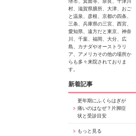
堺市、箕面等、奈良、十津川
村、滋賀県膳所、大津、おご
と温泉、彦根、京都の四条、
三条、兵庫県の三宮、西宮、
愛知県、遠方だと東京、神奈
川、千葉、福岡、大分、広
島、カナダやオーストラリ
ア、アメリカその他の場所か
らも多々来院されておりま
す。
新着記事
更年期にふくらはぎが
痛いのはなぜ？片脚症
状と受診目安
もっと見る