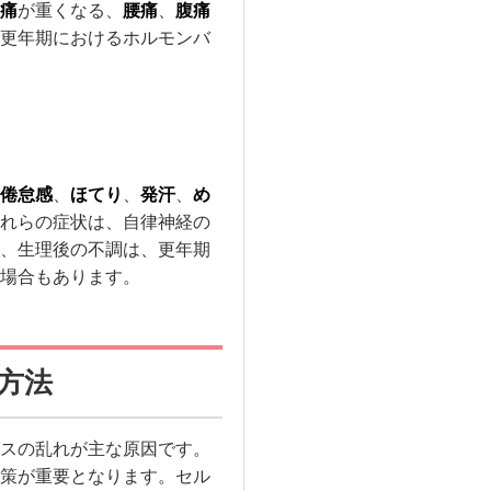
痛
が重くなる、
腰痛
、
腹痛
更年期におけるホルモンバ
倦怠感
、
ほてり
、
発汗
、
め
れらの症状は、自律神経の
、生理後の不調は、更年期
場合もあります。
策方法
スの乱れが主な原因です。
策が重要となります。セル