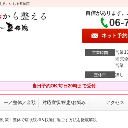
える』いちる整体院
自信があります。
06-
ネット予約
営業11
営業時間
※完全
営業
無し
定休日
当日予約OK/毎日20時まで受付
ュー／整体／金額
対応症状/疾患/お悩み
アクセス
理対策！整体で症状緩和＆快適に過ごす方法を徹底解説