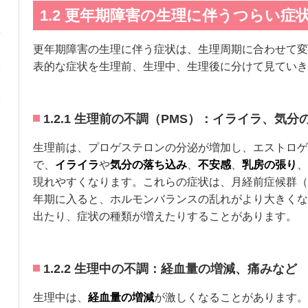
1.2 更年期障害の生理に伴うつらい症
更年期障害の生理に伴う症状は、生理周期に合わせて変
表的な症状を生理前、生理中、生理後に分けて見ていき
1.2.1 生理前の不調（PMS）：イライラ、気
生理前は、プロゲステロンの分泌が増加し、エストロゲ
で、
イライラ
や
気分の落ち込み
、
不安感
、
乳房の張り
、
現れやすくなります。これらの症状は、月経前症候群（
年期に入ると、ホルモンバランスの乱れがより大きくな
出たり、症状の種類が増えたりすることがあります。
1.2.2 生理中の不調：経血量の増減、痛みなど
生理中は、
経血量の増減
が激しくなることがあります。