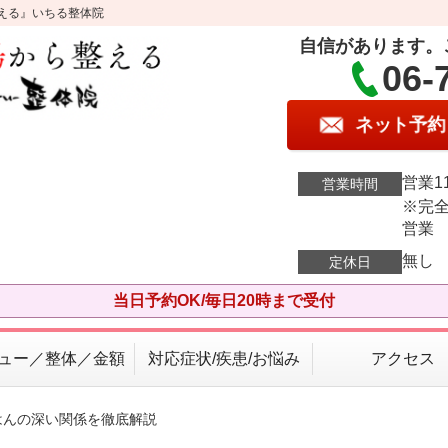
える』いちる整体院
自信があります。
06-
ネット予約
営業11
営業時間
※完全
営業
無し
定休日
当日予約OK/毎日20時まで受付
ュー／整体／金額
対応症状/疾患/お悩み
アクセス
はんの深い関係を徹底解説