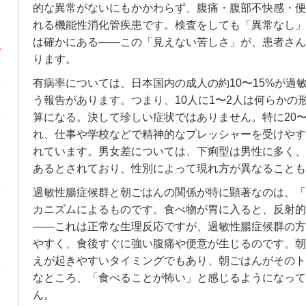
的な異常がないにもかかわらず、腹痛・腹部不快感・便
れる機能性消化管疾患です。検査をしても「異常なし」
は確かにある——この「見えない苦しさ」が、患者さん
ります。
有病率については、日本国内の成人の約10〜15%が過
う報告があります。つまり、10人に1〜2人は何らかの
算になる。決して珍しい症状ではありません。特に20〜
れ、仕事や学校などで精神的なプレッシャーを受けやす
れています。男女差については、下痢型は男性に多く、
あるとされており、性別によって現れ方が異なることも
過敏性腸症候群と朝ごはんの関係が特に顕著なのは、「
カニズムによるものです。食べ物が胃に入ると、反射的
——これは正常な生理反応ですが、過敏性腸症候群の方
やすく、食後すぐに強い腹痛や便意が生じるのです。朝
えが起きやすいタイミングでもあり、朝ごはんがそのト
なところ、「食べることが怖い」と感じるようになって
ん。