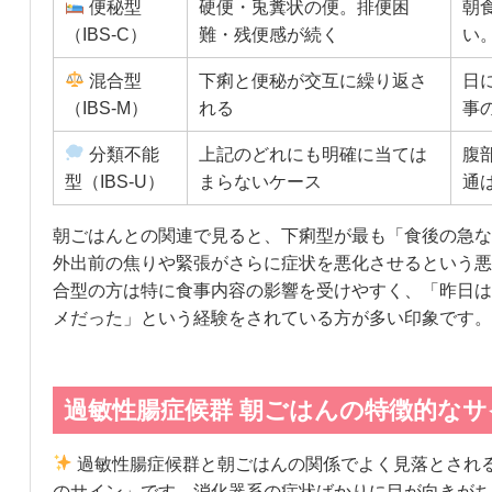
便秘型
硬便・兎糞状の便。排便困
朝
（IBS-C）
難・残便感が続く
い
混合型
下痢と便秘が交互に繰り返さ
日
（IBS-M）
れる
事
分類不能
上記のどれにも明確に当ては
腹
型（IBS-U）
まらないケース
通
朝ごはんとの関連で見ると、下痢型が最も「食後の急な
外出前の焦りや緊張がさらに症状を悪化させるという悪
合型の方は特に食事内容の影響を受けやすく、「昨日は
メだった」という経験をされている方が多い印象です。
過敏性腸症候群 朝ごはんの特徴的なサ
過敏性腸症候群と朝ごはんの関係でよく見落とされ
のサイン」です。消化器系の症状ばかりに目が向きがち