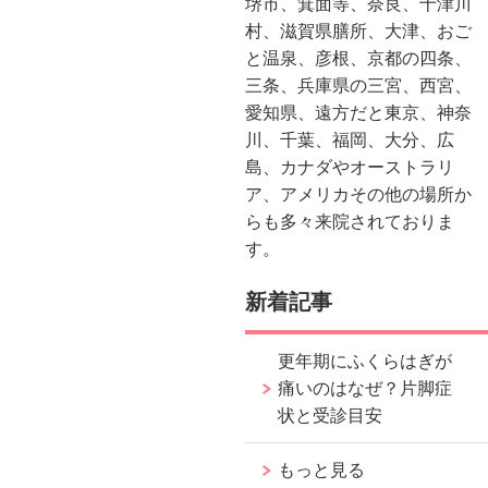
堺市、箕面等、奈良、十津川
村、滋賀県膳所、大津、おご
と温泉、彦根、京都の四条、
三条、兵庫県の三宮、西宮、
愛知県、遠方だと東京、神奈
川、千葉、福岡、大分、広
島、カナダやオーストラリ
ア、アメリカその他の場所か
らも多々来院されておりま
す。
新着記事
更年期にふくらはぎが
痛いのはなぜ？片脚症
状と受診目安
もっと見る