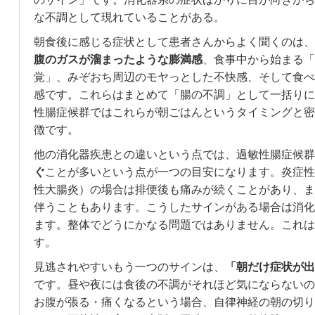
な不調として現れていることがある。
朝食後に感じる症状として患者さんからよく聞くのは、
腹のガスが溜まったような膨満感
、食事中から始まる「
覚」、みぞおち周辺のモヤっとした不快感、そして食べ
感です。これらはまとめて「腸の不調」として一括りに
性腸症候群ではこれらが朝ごはんというタイミングと密
徴です。
他の消化器疾患との違いという点では、過敏性腸症候群
ぐ
ことが多いという点が一つの目安になります。炎症性
性大腸炎）の場合は排便後も痛みが続くことがあり、ま
伴うこともあります。こうしたサインがある場合は消化
ます。整体でどうにかなる問題ではありません。これは
す。
見逃されやすいもう一つのサインは、
「朝だけ症状が出
です。昼や夜には食後の不調がそれほど気にならないの
お腹が張る・痛くなるという場合、自律神経の朝の切り