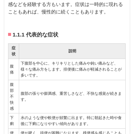
感などを経験する方もいます。症状は一時的に現れる
こともあれば、慢性的に続くこともあります。
1.1.1 代表的な症状
症
説明
状
下腹部を中心に、キリキリとした痛みや鈍い痛みなど、
腹
様々な痛み方をします。排便後に痛みが軽減されることが
痛
多いです。
腹
部
腹部の張りや膨満感、重苦しさなど、不快な感覚が続きま
不
す。
快
感
下
水のような便や軟便が頻繁に出ます。特に朝起きた時や食
痢
後に下痢になりやすい傾向があります。
便
便が硬く、排便が困難になります。残便感を感じることも