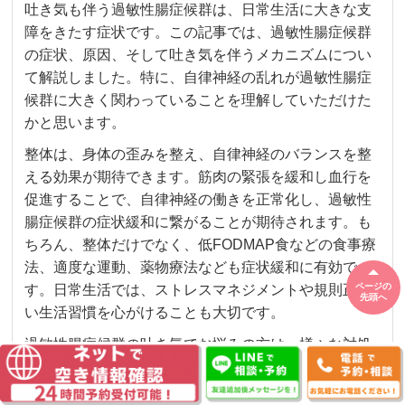
吐き気も伴う過敏性腸症候群は、日常生活に大きな支
障をきたす症状です。この記事では、過敏性腸症候群
の症状、原因、そして吐き気を伴うメカニズムについ
て解説しました。特に、自律神経の乱れが過敏性腸症
候群に大きく関わっていることを理解していただけた
かと思います。
整体は、身体の歪みを整え、自律神経のバランスを整
える効果が期待できます。筋肉の緊張を緩和し血行を
促進することで、自律神経の働きを正常化し、過敏性
腸症候群の症状緩和に繋がることが期待されます。も
ちろん、整体だけでなく、低FODMAP食などの食事療
法、適度な運動、薬物療法なども症状緩和に有効で
ページの
す。日常生活では、ストレスマネジメントや規則正し
先頭へ
い生活習慣を心がけることも大切です。
過敏性腸症候群の吐き気でお悩みの方は、様々な対処
法を組み合わせて、ご自身に合った方法を見つけるこ
とが重要です。何かお困りごとがありましたら当院へ