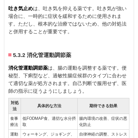
吐き気止め
は、吐き気を抑える薬です。吐き気が強い
場合に、一時的に症状を緩和するために使用されま
す。ただし、根本的な治療ではないため、他の対処法
と併用することが重要です。
5.3.2 消化管運動調節薬
消化管運動調節薬
は、腸の運動を調整する薬です。便
秘型、下痢型など、過敏性腸症候群のタイプに合わせ
て適切な薬が処方されます。自己判断で服用せず、医
師の指示に従うようにしましょう。
対処
具体的な方法
期待できる効果
法
食事
低FODMAP食、適切な水分摂
腸内環境の改善、症状の悪
療法
取
化防止
運動
ウォーキング、ジョギング、
自律神経の調整、ストレス