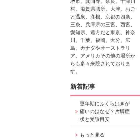
堺市、箕面等、奈良、十津川
村、滋賀県膳所、大津、おご
と温泉、彦根、京都の四条、
三条、兵庫県の三宮、西宮、
愛知県、遠方だと東京、神奈
川、千葉、福岡、大分、広
島、カナダやオーストラリ
ア、アメリカその他の場所か
らも多々来院されておりま
す。
新着記事
更年期にふくらはぎが
痛いのはなぜ？片脚症
状と受診目安
もっと見る