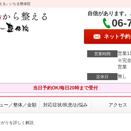
える』いちる整体院
自信があります。
06-
ネット予約
営業11
営業時間
※完全
営業
無し
定休日
当日予約OK/毎日20時まで受付
ュー／整体／金額
対応症状/疾患/お悩み
アクセス
ながりを詳しく解説