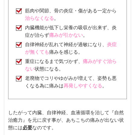
筋肉や関節、骨の炎症・傷がある一定から
治らなくなる
。
内臓機能が低下し栄養の吸収が出来ず、炎
症が治らず
痛みが引かない
。
自律神経が乱れて神経が過敏になり、
炎症
が無くても
痛みを感じる
。
重症になるまで気づかず、
痛み
がすぐ治ら
ない
状態になる。
老廃物でコリやゆがみが増えて、姿勢も悪
くなる為に痛みは
再発しやすくなる
。
したがって内臓、自律神経、血液循環を治して『自然
治癒力』を元に戻す事が、あちこちの痛みが出ない状
態には
必要
なのです。