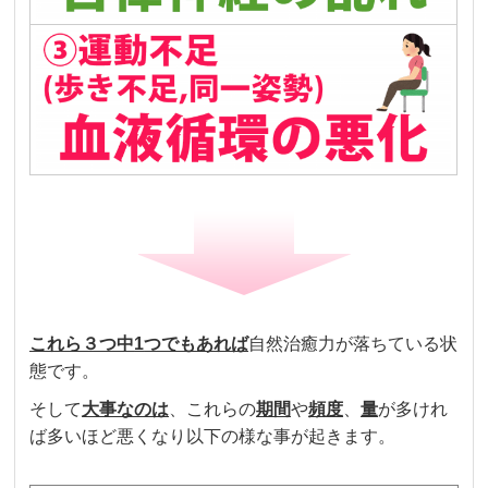
これら３つ中
1
つでも
あれば
自然治癒力が落ちている状
態です。
そして
大事なのは
、これらの
期間
や
頻度
、
量
が多けれ
ば多いほど悪くなり以下の様な事が起きます。