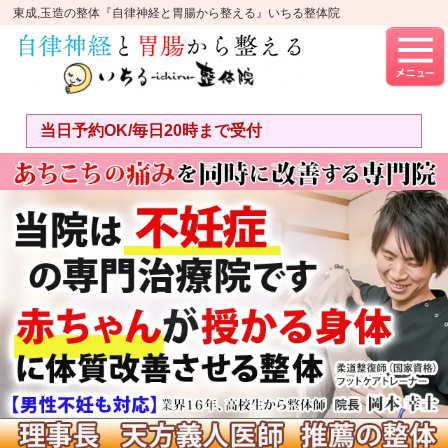
東成,玉造の整体『自律神経と胃腸から整える』いちる整体院
当日予約OK/毎日20時まで受付