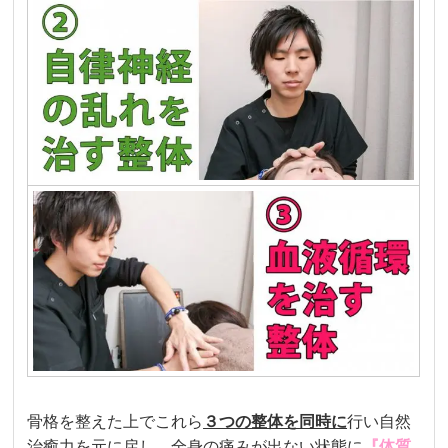
骨格を整えた上でこれら
３つの
整体を
同時に
行い自然
治癒力を元に戻し、全身の痛みが出ない状態に
『体質