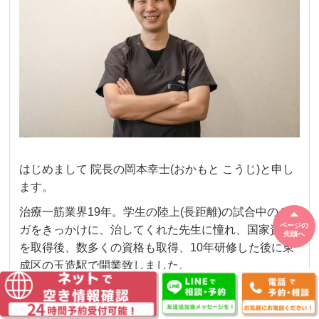
はじめまして
院長の岡本幸士
(
おかもと
こうじ
)
と申し
ます。
治療一筋業界19年。学生の陸上(長距離)の試合中の
ケ
ページの
ガをきっかけに、治してくれた先生に憧れ、
国家資格
先頭へ
を取得後、数多くの資格も取得、10年研修した後に東
成区の玉造駅で開業致しました。