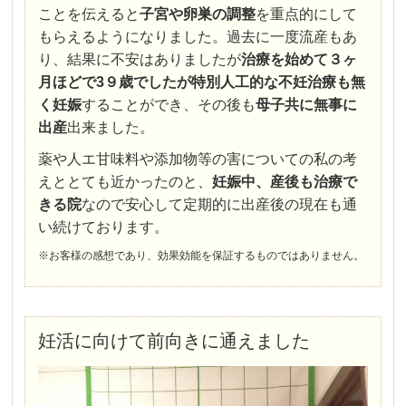
ことを伝えると
子宮や卵巣の調整
を重点的にして
もらえるようになりました。過去に一度流産もあ
り、結果に不安はありましたが
治療を始めて３ヶ
月ほどで3９歳でしたが特別人工的な不妊治療も無
く妊娠
することができ、その後も
母子共に無事に
出産
出来ました。
薬や人エ甘味料や添加物等の害についての私の考
えととても近かったのと、
妊娠中、産後も治療で
きる院
なので安心して定期的に出産後の現在も通
い続けております。
※お客様の感想であり、効果効能を保証するものではありません。
妊活に向けて前向きに通えました