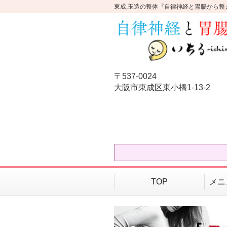
東成,玉造の整体『自律神経と胃腸から整
〒537-0024
大阪市東成区東小橋1-13-2
TOP
メニ