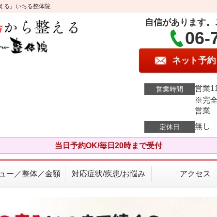
える』いちる整体院
自信があります。
06-
ネット予約
営業11
営業時間
※完全
営業
無し
定休日
当日予約OK/毎日20時まで受付
ュー／整体／金額
対応症状/疾患/お悩み
アクセス