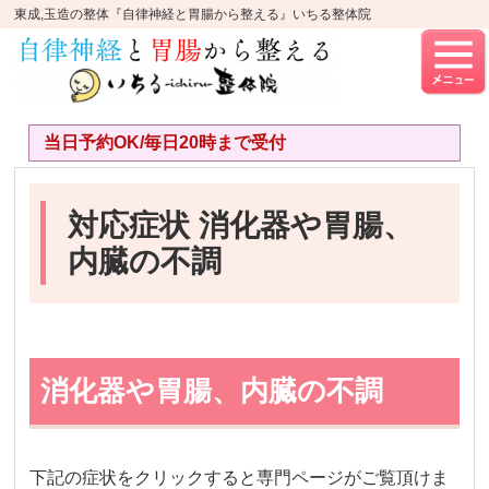
東成,玉造の整体『自律神経と胃腸から整える』いちる整体院
当日予約OK/毎日20時まで受付
対応症状 消化器や胃腸、
内臓の不調
消化器や胃腸、内臓の不調
下記の症状をクリックすると専門ページがご覧頂けま