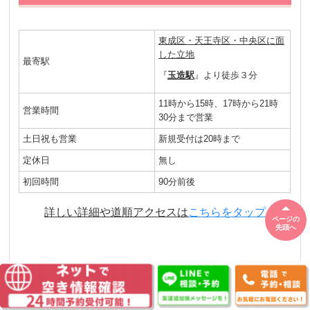
東成区・天王寺区・中央区に面
した立地
最寄駅
『
玉造駅
』より徒歩３分
11時から15時、17時から21時
営業時間
30分まで営業
土日祝も営業
新規受付は20時まで
定休日
無し
初回時間
90分前後
詳しい詳細や道順アクセスは
こちらをタップ
ページの
先頭へ