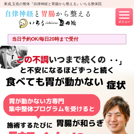
東成,玉造の整体『自律神経と胃腸から整える』いちる整体院
当日予約OK/毎日20時まで受付