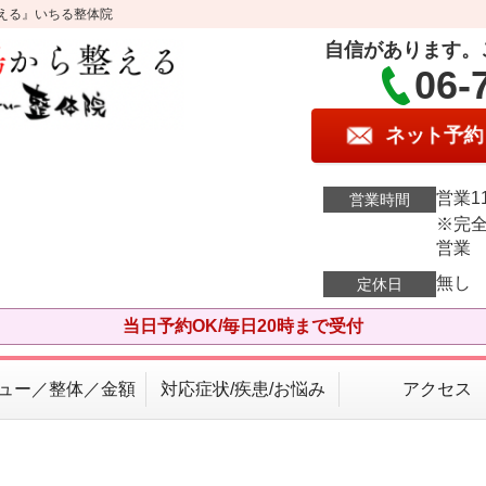
える』いちる整体院
自信があります。
06-
ネット予約
営業11
営業時間
※完全
営業
無し
定休日
当日予約OK/毎日20時まで受付
ュー／整体／金額
対応症状/疾患/お悩み
アクセス