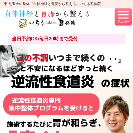
東成,玉造の整体『自律神経と胃腸から整える』いちる整体院
当日予約OK/毎日20時まで受付