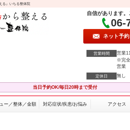
える』いちる整体院
自信があります。
06-
ネット予約
営業11
営業時間
※完全
営業
無し
定休日
当日予約OK/毎日20時まで受付
ュー／整体／金額
対応症状/疾患/お悩み
アクセス