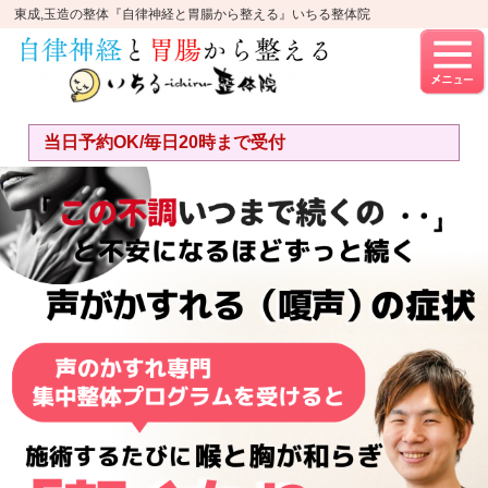
東成,玉造の整体『自律神経と胃腸から整える』いちる整体院
当日予約OK/毎日20時まで受付