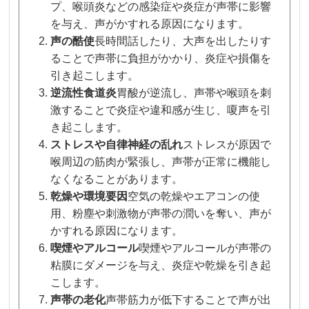
プ、喉頭炎などの感染症や炎症が声帯に影響
を与え、声がかすれる原因になります。
声の酷使
長時間話したり、大声を出したりす
ることで声帯に負担がかかり、炎症や損傷を
引き起こします。
逆流性食道炎
胃酸が逆流し、声帯や喉頭を刺
激することで炎症や違和感が生じ、嗄声を引
き起こします。
ストレスや自律神経の乱れ
ストレスが原因で
喉周辺の筋肉が緊張し、声帯が正常に機能し
なくなることがあります。
乾燥や環境要因
空気の乾燥やエアコンの使
用、粉塵や刺激物が声帯の潤いを奪い、声が
かすれる原因になります。
喫煙やアルコール
喫煙やアルコールが声帯の
粘膜にダメージを与え、炎症や乾燥を引き起
こします。
声帯の老化
声帯筋力が低下することで声が出