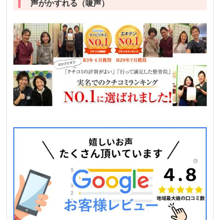
声がかすれる（嗄声）