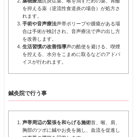
薬物療法
抗炎症薬、喉を潤すための薬、胃酸
を抑える薬（逆流性食道炎の場合）が処方さ
れます。
手術や音声療法
声帯ポリープや腫瘍がある場
合は手術が検討され、音声療法で声の出し方
を改善します。
生活習慣の改善指導
声の酷使を避ける、喫煙
を控える、水分をこまめに取るなどのアドバ
イスが行われます。
鍼灸院で行う事
声帯周辺の緊張を和らげる施術
首、喉、肩、
胸部のツボに鍼やお灸を施し、血流を促進し