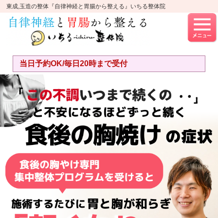
東成,玉造の整体『自律神経と胃腸から整える』いちる整体院
当日予約OK/毎日20時まで受付