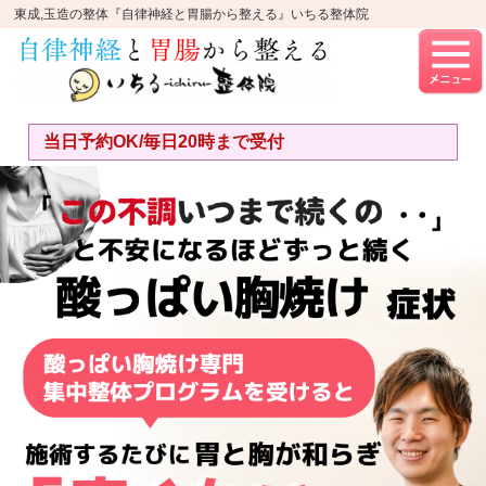
東成,玉造の整体『自律神経と胃腸から整える』いちる整体院
当日予約OK/毎日20時まで受付