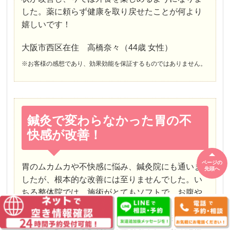
した。薬に頼らず健康を取り戻せたことが何より
嬉しいです！
大阪市西区在住 高橋奈々（44歳 女性）
※お客様の感想であり、効果効能を保証するものではありません。
鍼灸で変わらなかった胃の不
快感が改善！
ページの
胃のムカムカや不快感に悩み、鍼灸院にも通いま
先頭へ
したが、根本的な改善には至りませんでした。い
ちる整体院では、施術がとてもソフトで、お腹や
頭を軽く触れるだけ。それでも初回から胃が楽に
なる感覚があり、体全体がリラックスするのを実