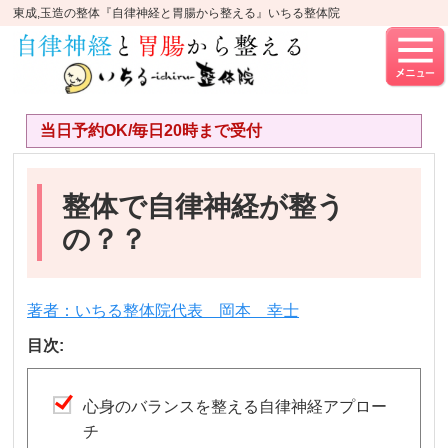
東成,玉造の整体『自律神経と胃腸から整える』いちる整体院
当日予約OK/毎日20時まで受付
整体で自律神経が整う
の？？
著者：いちる整体院代表 岡本 幸士
目次:
心身のバランスを整える自律神経アプロー
チ