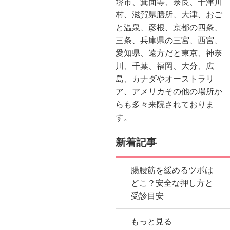
堺市、箕面等、奈良、十津川
村、滋賀県膳所、大津、おご
と温泉、彦根、京都の四条、
三条、兵庫県の三宮、西宮、
愛知県、遠方だと東京、神奈
川、千葉、福岡、大分、広
島、カナダやオーストラリ
ア、アメリカその他の場所か
らも多々来院されておりま
す。
新着記事
腸腰筋を緩めるツボは
どこ？安全な押し方と
受診目安
もっと見る