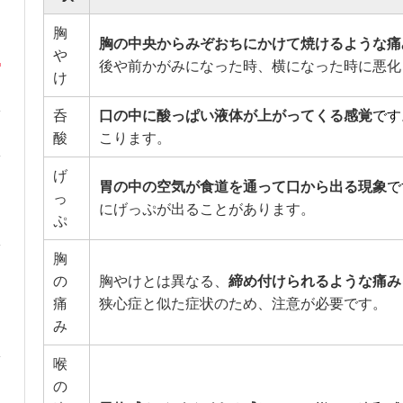
胸
胸の中央からみぞおちにかけて焼けるような痛
や
後や前かがみになった時、横になった時に悪化
け
呑
口の中に酸っぱい液体が上がってくる感覚
です
酸
こります。
げ
胃の中の空気が食道を通って口から出る現象
で
っ
にげっぷが出ることがあります。
ぷ
胸
の
胸やけとは異なる、
締め付けられるような痛み
痛
狭心症と似た症状のため、注意が必要です。
み
喉
の