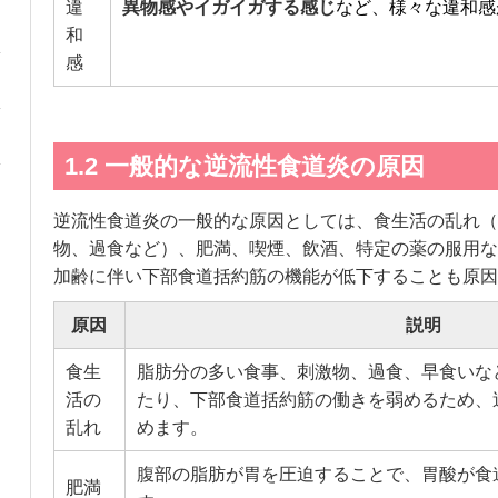
違
異物感やイガイガする感じ
など、様々な違和感
和
感
1.2 一般的な逆流性食道炎の原因
逆流性食道炎の一般的な原因としては、食生活の乱れ（
物、過食など）、肥満、喫煙、飲酒、特定の薬の服用な
加齢に伴い下部食道括約筋の機能が低下することも原因
原因
説明
食生
脂肪分の多い食事、刺激物、過食、早食いな
活の
たり、下部食道括約筋の働きを弱めるため、
乱れ
めます。
腹部の脂肪が胃を圧迫することで、胃酸が食
肥満