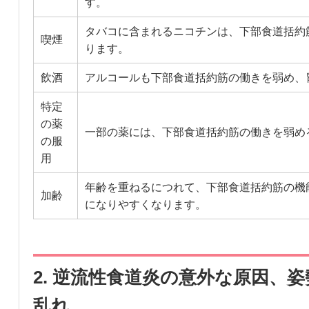
す。
タバコに含まれるニコチンは、下部食道括約
喫煙
ります。
飲酒
アルコールも下部食道括約筋の働きを弱め、
特定
の薬
一部の薬には、下部食道括約筋の働きを弱め
の服
用
年齢を重ねるにつれて、下部食道括約筋の機
加齢
になりやすくなります。
2. 逆流性食道炎の意外な原因、
乱れ