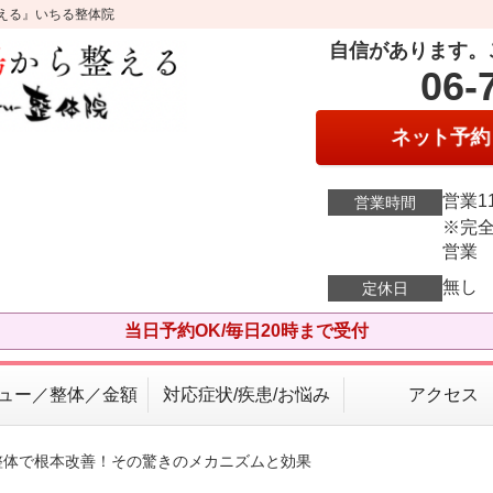
える』いちる整体院
自信があります。
06-
ネット予約
営業11
営業時間
※完全
営業
無し
定休日
当日予約OK/毎日20時まで受付
ュー／整体／金額
対応症状/疾患/お悩み
アクセス
整体で根本改善！その驚きのメカニズムと効果