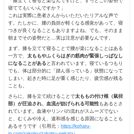
「膝立てて寝ると楽なんですけど、ずっとこの姿勢で
寝ててもいいんですか？」
これは実際に患者さんからいただいたリアルな声で
す。たしかに、腰の負担が軽くなる感覚があって、寝
つきが良くなることもありますよね。でも、そのまま
朝までその姿勢だと…実は注意が必要なんです。
まず、膝を立てて寝ることで腰が楽になることはある
一方で、
太ももやふくらはぎの筋肉が緊張しっぱなし
になることがある
と言われています。寝ているつもり
でも、体は部分的に「踏ん張っている」状態になって
しまい、起きた時に足が重く感じたり、疲労感が残る
ことも。
さらに、膝を立て続けることで
太ももの付け根（鼠径
部）が圧迫され、血流が妨げられる可能性
もあるとさ
れています。血液やリンパの流れがスムーズでない
と、むくみや冷え、違和感を感じる原因になることも
あるそうです（引用元：
https://koharu-
jp.com/zakotsu/zakotsu-nekata）。