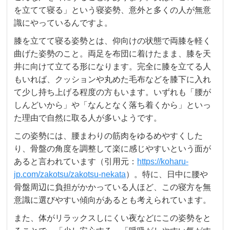
を立てて寝る」という寝姿勢、意外と多くの人が無意
識にやっているんですよ。
膝を立てて寝る姿勢とは、仰向けの状態で両膝を軽く
曲げた姿勢のこと。両足を布団に着けたまま、膝を天
井に向けて立てる形になります。完全に膝を立てる人
もいれば、クッションや丸めた毛布などを膝下に入れ
て少し持ち上げる程度の方もいます。いずれも「腰が
しんどいから」や「なんとなく落ち着くから」といっ
た理由で自然に取る人が多いようです。
この姿勢には、腰まわりの筋肉をゆるめやすくした
り、骨盤の角度を調整して楽に感じやすいという面が
あると言われています（引用元：
https://koharu-
jp.com/zakotsu/zakotsu-nekata
）。特に、日中に腰や
骨盤周辺に負担がかかっている人ほど、この寝方を無
意識に選びやすい傾向があるとも考えられています。
また、体がリラックスしにくい夜などにこの姿勢をと