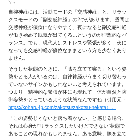
す。
自律神経には、活動モードの「交感神経」と、リラッ
クスモードの「副交感神経」の2つがあります。昼間は
交感神経が優位になりやすく、夜になると副交感神経
が働き始めて眠気が出てくる…というのが理想的なバ
ランス。でも、現代人はストレスや緊張が多く、夜に
なっても交感神経が優位なままという方も少なくあり
ません。
そうした状態のときに、「膝を立てて寝る」という姿
勢をとる人がいるのは、自律神経がうまく切り替わっ
ていないサインかもしれない…と考えられています。
つまり、精神的な緊張が体にも現れて、体が自然と防
御姿勢をとっているような状態なんですね（引用元：
https://koharu-jp.com/zakotsu/zakotsu-nekata）。
「この姿勢じゃないと落ち着かない」と感じる場合、
それは心身が“リラックスしたいけどできない”状態で
あることの現れかもしれません。ある意味、膝を立て