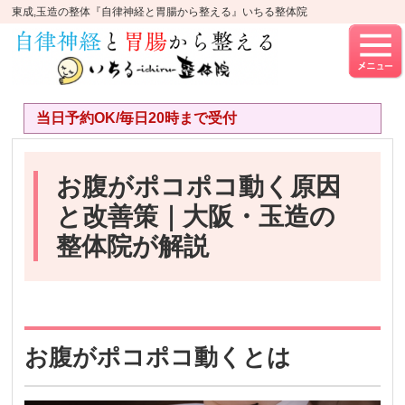
東成,玉造の整体『自律神経と胃腸から整える』いちる整体院
当日予約OK/毎日20時まで受付
お腹がポコポコ動く原因
と改善策｜大阪・玉造の
整体院が解説
お腹がポコポコ動くとは