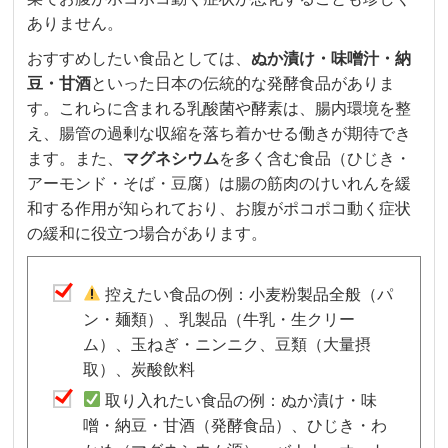
ありません。
おすすめしたい食品としては、
ぬか漬け・味噌汁・納
豆・甘酒
といった日本の伝統的な発酵食品がありま
す。これらに含まれる乳酸菌や酵素は、腸内環境を整
え、腸管の過剰な収縮を落ち着かせる働きが期待でき
ます。また、
マグネシウム
を多く含む食品（ひじき・
アーモンド・そば・豆腐）は腸の筋肉のけいれんを緩
和する作用が知られており、お腹がポコポコ動く症状
の緩和に役立つ場合があります。
控えたい食品の例：小麦粉製品全般（パ
ン・麺類）、乳製品（牛乳・生クリー
ム）、玉ねぎ・ニンニク、豆類（大量摂
取）、炭酸飲料
取り入れたい食品の例：ぬか漬け・味
噌・納豆・甘酒（発酵食品）、ひじき・わ