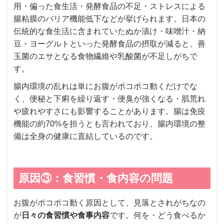
用・偏った食生活・発酵食品の不足・ストレスによる
腸粘膜のバリア機能低下などが挙げられます。日本の
伝統的な食生活に含まれていたぬか漬け・味噌汁・納
豆・ヨーグルトといった発酵食品の摂取が減ると、善
玉菌のエサとなる食物繊維や乳酸菌が不足しがちで
す。
腸内環境の乱れは単にお腹がポコポコ動くだけでな
く、便秘と下痢を繰り返す・便臭が強くなる・肌荒れ
や疲れやすさにも影響することがあります。腸は免疫
機能の約70%を担うとも言われており、腸内環境の整
備は全身の健康に直結しているのです。
原因③：食習慣・食内容の問題
お腹がポコポコ動く原因として、見落とされがちなの
が
日々の食習慣や食事内容
です。何を・どう食べるか