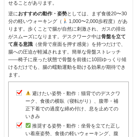
せることがあります。
逆に
おすすめの動作・姿勢
としては、まず食後20〜30
分の軽いウォーキング（
1,000〜2,000歩程度）があ
ります。歩くことで腸が自然に刺激され、ガスの排出
がスムーズになります。デスクワーク中は
骨盤を立て
て座る意識
（坐骨で座面を押す感覚）を持つだけで、
腸への圧迫が軽減されます。簡単な骨盤ストレッチ
——椅子に座った状態で骨盤を前後に10回ゆっくり傾
けるだけでも、腸の蠕動運動を助ける効果が期待でき
ます。
避けたい姿勢・動作：猫背でのデスクワ
ーク、食後の横臥（寝転がり）、腹帯・補
正下着での過度な締め付け、息を止めての
いきみ
推奨する姿勢・動作：坐骨を立てた正し
い着座姿勢、食後の軽いウォーキング、腹