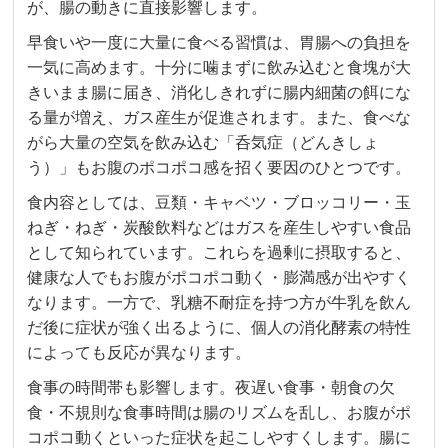
が、腸の動きに直接影響します。
早食いや一度に大量に食べる習慣は、胃腸への負担を
一気に高めます。十分に噛まずに飲み込むと食塊が大
きいまま腸に届き、消化しきれずに腸内細菌の餌にな
る量が増え、ガス産生が促進されます。また、食べな
がら大量の空気を飲み込む「呑気症（どんきしょ
う）」もお腹のポコポコ感を招く要因のひとつです。
食内容としては、豆類・キャベツ・ブロッコリー・玉
ねぎ・ねぎ・炭酸飲料などはガスを産生しやすい食品
として知られています。これらを過剰に摂取すると、
健康な人でもお腹がポコポコ動く・膨満感が出やすく
なります。一方で、乳糖不耐症を持つ方が牛乳を飲ん
だ後に症状が強く出るように、個人の消化酵素の特性
によっても反応が異なります。
食事の時間帯も影響します。夜遅い食事・朝食の欠
食・不規則な食事時間は腸のリズムを乱し、お腹がポ
コポコ動くといった症状を起こしやすくします。腸に