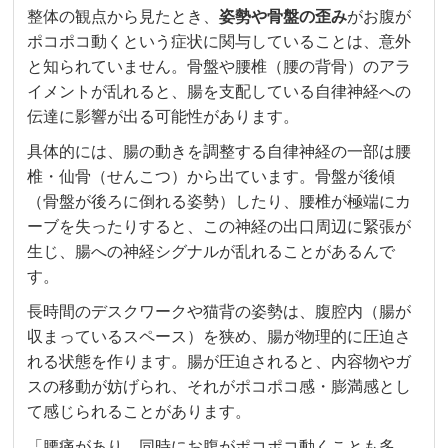
整体の観点から見たとき、
姿勢や骨盤の歪み
がお腹が
ポコポコ動くという症状に関与していることは、意外
と知られていません。骨盤や腰椎（腰の背骨）のアラ
イメントが乱れると、腸を支配している自律神経への
伝達に影響が出る可能性があります。
具体的には、腸の動きを調整する自律神経の一部は腰
椎・仙骨（せんこつ）から出ています。骨盤が後傾
（骨盤が後ろに倒れる姿勢）したり、腰椎が極端にカ
ーブを失ったりすると、この神経の出口周辺に緊張が
生じ、腸への神経シグナルが乱れることがあるんで
す。
長時間のデスクワークや猫背の姿勢は、腹腔内（腸が
収まっているスペース）を狭め、腸が物理的に圧迫さ
れる状態を作ります。腸が圧迫されると、内容物やガ
スの移動が妨げられ、それがポコポコ感・膨満感とし
て感じられることがあります。
「腰痛があり、同時にお腹がポコポコ動くことも多