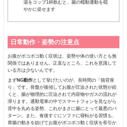
湯をコップ1杯飲むと、腸の蠕動運動を穏
やかに促せます
日常動作・姿勢の注意点
お腹がポコポコ動く症状は、姿勢や体の使い方とも無
関係ではありません。正直なところ、これを意識して
いる方は少ないんです。
まず
NG動作
として挙げたいのが、長時間の「猫背座
り」です。骨盤が後傾してお腹が圧迫された状態が続
くと、腸が物理的に圧迫されて内容物やガスの流れが
滞ります。通勤電車の中でスマートフォンを見ながら
背中を丸める姿勢、これがまさに腸にとって最悪のパ
ターン。また、食後すぐにソファに寝転がる習慣も、
胃腸の動きを妨げてお腹がポコポコ動く症状を長引か