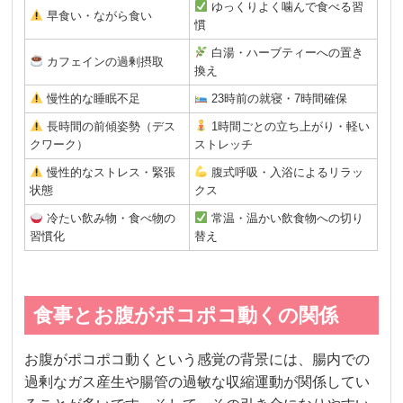
ゆっくりよく噛んで食べる習
早食い・ながら食い
慣
白湯・ハーブティーへの置き
カフェインの過剰摂取
換え
慢性的な睡眠不足
23時前の就寝・7時間確保
長時間の前傾姿勢（デス
1時間ごとの立ち上がり・軽い
クワーク）
ストレッチ
慢性的なストレス・緊張
腹式呼吸・入浴によるリラッ
状態
クス
冷たい飲み物・食べ物の
常温・温かい飲食物への切り
習慣化
替え
食事とお腹がポコポコ動くの関係
お腹がポコポコ動くという感覚の背景には、腸内での
過剰なガス産生や腸管の過敏な収縮運動が関係してい