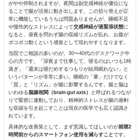
がやや抑制されますが、夜間は副交感神経が優位にな
ることで腸が活発に動き出します。この切り替えが正
常に機能しているうちは問題ありませんが、睡眠不足
や慢性的なストレスによって
交感神経が過緊張状態
に
なると、昼夜を問わず腸の収縮リズムが乱れ、お腹が
ポコポコ動くという感覚として現れやすくなります。
当院でご相談の多いのが、30〜40代のデスクワーク中
心の方です。「深夜まで仕事して、寝るのはいつも1時
過ぎ」「週末は寝だめするつもりが結局眠れない」と
いうパターンが非常に多い。睡眠の「量」だけでなく
「質」と「リズム」が腸に影響するんです。腸と脳は
いわゆる
脳腸相関（brain-gut axis）
と呼ばれるつなが
りで緊密に連動しており、精神的ストレスが腸の過剰
な収縮を引き起こすことは現在の医学でも広く認識さ
れています。
具体的な改善策として、まず意識してほしいのが
就寝2
時間前からのスマートフォン使用を減らすこと
です。