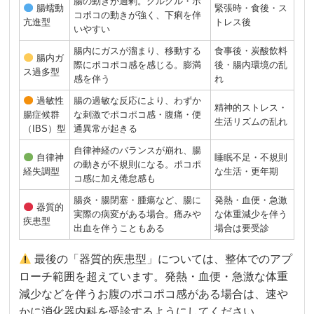
腸の動きが過剰。グルグル・ポ
腸蠕動
緊張時・食後・ス
コポコの動きが強く、下痢を伴
亢進型
トレス後
いやすい
腸内にガスが溜まり、移動する
食事後・炭酸飲料
腸内ガ
際にポコポコ感を感じる。膨満
後・腸内環境の乱
ス過多型
感を伴う
れ
過敏性
腸の過敏な反応により、わずか
精神的ストレス・
腸症候群
な刺激でポコポコ感・腹痛・便
生活リズムの乱れ
（IBS）型
通異常が起きる
自律神経のバランスが崩れ、腸
自律神
睡眠不足・不規則
の動きが不規則になる。ポコポ
経失調型
な生活・更年期
コ感に加え倦怠感も
腸炎・腸閉塞・腫瘍など、腸に
発熱・血便・急激
器質的
実際の病変がある場合。痛みや
な体重減少を伴う
疾患型
出血を伴うこともある
場合は要受診
最後の「器質的疾患型」については、整体でのアプ
ローチ範囲を超えています。発熱・血便・急激な体重
減少などを伴うお腹のポコポコ感がある場合は、速や
かに消化器内科を受診するようにしてください。