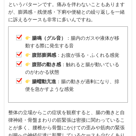
というパターンです。痛みを伴わないこともあります
が、膨満感・残便感・下痢や便秘との繰り返しを一緒
に訴えるケースも非常に多いんですね。
腸鳴（グル音）
：腸内のガスや液体が移
動する際に発生する音
腹部膨満感
：お腹が張る・ふくれる感覚
腹部の動き感
：触れると腸が動いている
のがわかる状態
腸蠕動亢進
：腸の動きが過剰になり、排
便を急かすような感覚
整体の立場からこの症状を観察すると、腸の働きと自
律神経・骨盤まわりの筋緊張は密接に関わっているこ
とが多く、腰椎から骨盤にかけての歪みや筋肉の緊張
が腸への神経伝達に影響しているケースも少なくあり