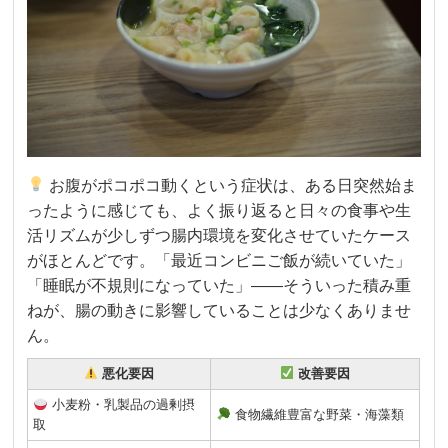
お腹がポコポコ動くという症状は、ある日突然始ま
ったように感じても、よく振り返ると日々の食事や生
活リズムが少しずつ腸内環境を変化させていたケース
がほとんどです。「最近コンビニご飯が続いていた」
「睡眠が不規則になっていた」——そういった積み重
ねが、腸の動きに影響していることは少なくありませ
ん。
悪化要因
改善要因
小麦粉・乳製品の過剰摂
食物繊維豊富な野菜・海藻類
取