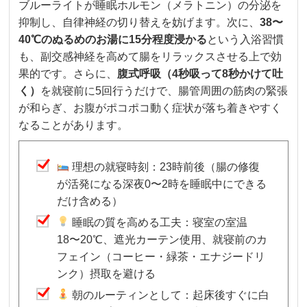
ブルーライトが睡眠ホルモン（メラトニン）の分泌を
抑制し、自律神経の切り替えを妨げます。次に、
38〜
40℃のぬるめのお湯に15分程度浸かる
という入浴習慣
も、副交感神経を高めて腸をリラックスさせる上で効
果的です。さらに、
腹式呼吸（4秒吸って8秒かけて吐
く）
を就寝前に5回行うだけで、腸管周囲の筋肉の緊張
が和らぎ、お腹がポコポコ動く症状が落ち着きやすく
なることがあります。
理想の就寝時刻：23時前後（腸の修復
が活発になる深夜0〜2時を睡眠中にできる
だけ含める）
睡眠の質を高める工夫：寝室の室温
18〜20℃、遮光カーテン使用、就寝前のカ
フェイン（コーヒー・緑茶・エナジードリ
ンク）摂取を避ける
朝のルーティンとして：起床後すぐに白