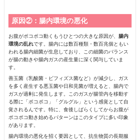
原因②：腸内環境の悪化
お腹がポコポコ動くもうひとつの大きな原因が、
腸内
環境の乱れ
です。腸内には数百種類・数百兆個ともい
われる腸内細菌が生息しており、この細菌のバランス
が腸の動きや腸内ガスの産生量に深く関与していま
す。
善玉菌（乳酸菌・ビフィズス菌など）が減少し、ガス
を多く産生する悪玉菌や日和見菌が増えると、腸内で
ガスが過剰に発生します。このガスが腸管内を移動す
る際に「ポコポコ」「グルグル」という感覚として自
覚されるんです。特に、食後しばらくしてからお腹が
ポコポコ動き始めるパターンはこのタイプに多い印象
があります。
腸内環境の悪化を招く要因として、抗生物質の長期服