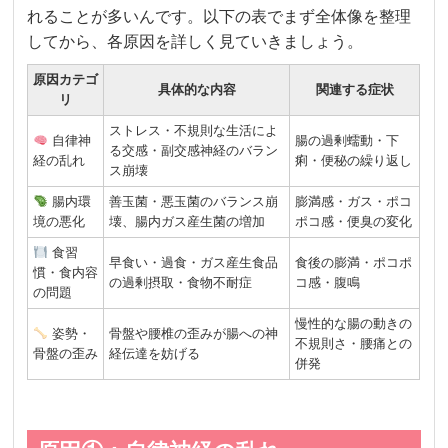
れることが多いんです。以下の表でまず全体像を整理
してから、各原因を詳しく見ていきましょう。
原因カテゴ
具体的な内容
関連する症状
リ
ストレス・不規則な生活によ
自律神
腸の過剰蠕動・下
る交感・副交感神経のバラン
経の乱れ
痢・便秘の繰り返し
ス崩壊
腸内環
善玉菌・悪玉菌のバランス崩
膨満感・ガス・ポコ
境の悪化
壊、腸内ガス産生菌の増加
ポコ感・便臭の変化
食習
早食い・過食・ガス産生食品
食後の膨満・ポコポ
慣・食内容
の過剰摂取・食物不耐症
コ感・腹鳴
の問題
慢性的な腸の動きの
姿勢・
骨盤や腰椎の歪みが腸への神
不規則さ・腰痛との
骨盤の歪み
経伝達を妨げる
併発