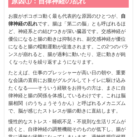
原因①：自律神経の乱れ
お腹がポコポコ動く最も代表的な原因のひとつが、
自
律神経の乱れ
です。腸は「第二の脳」とも呼ばれるほ
ど、神経系との結びつきが深い臓器です。交感神経が
優位になると腸の動きは抑制され、副交感神経が優位
になると腸の蠕動運動が促進されます。この2つのバラ
ンスが崩れると、腸が過剰に動いたり、逆に動きが鈍
くなったりを繰り返すようになります。
たとえば、仕事のプレッシャーが高い日の朝や、重要
な会議の直前にお腹がグルグルしてトイレに駆け込み
たくなる——そういう経験をお持ちの方は、まさに自
律神経と腸の関係を体感しているわけです。これは脳
腸相関（のうちょうそうかん）と呼ばれるメカニズム
で、脳が感じたストレスが腸の動きに直結します。
慢性的なストレス・睡眠不足・不規則な生活リズムが
続くと、自律神経の調整機能そのものが低下し、腸が
常に過敏な状態になってしまいます。過敏性腸症候群