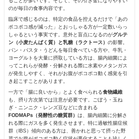
ることが多いです。そして、その引き金になりやすい
のが毎日の食事内容です。
臨床で感じるのは、特定の食品を控えるだけで「あの
ポコポコ感が減った」とおっしゃる方が一定数いらっ
しゃるという事実です。意外と盲点になるのが
グルテ
ン（小麦たんぱく質）と乳糖（ラクトース）
の影響。
パン・パスタ・うどんを毎日食べている方や、牛乳・
ヨーグルトを大量に摂取している方は、腸内細菌によ
ってこれらが発酵・分解される際に水素やメタンガス
が発生しやすく、それがお腹がポコポコ動く感覚を引
き起こすことがあります。
一方で「腸に良いから」とよく食べられる
食物繊維
も、摂り方次第では注意が必要です。ごぼう・玉ね
ぎ・ニンニク・レンズ豆などに含まれる
FODMAPs（発酵性の糖質群）
は、腸内細菌に分解さ
れる際にガスを多く発生させます。特に過敏性腸症候
群（IBS）傾向のある方は、善かれと思って摂った野
菜でお腹がポコポコ動く症状が悪化することも珍しく