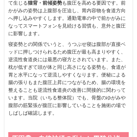
て生じる
猫背・前傾姿勢
も腹圧を高める要因です。前
かがみの姿勢は上腹部を圧迫し、胃内容物を食道方向
へ押し込みやすくします。通勤電車の中で前かがみに
なってスマートフォンを見続ける習慣も、意外と腹圧
に影響します。
寝姿勢との関係でいうと、うつぶせ寝は腹部が直接ベ
ッドに押しつけられるため腹圧が最も高まりやすく、
逆流性食道炎には最悪の寝方とされています。また、
枕が低すぎて頭が体と同じ高さになる姿勢も、食道が
胃と水平になって逆流しやすくなります。便秘による
腸の張りもまた腹圧上昇につながるため、腸の環境を
整えることも逆流性食道炎の改善に間接的に関わって
います。当院（いちる整体院）でも、骨盤のゆがみや
腹部の筋緊張が腹圧に影響していることを施術の場で
しばしば確認します。