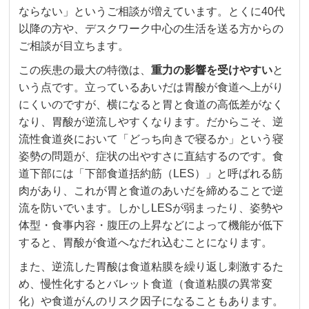
ならない」というご相談が増えています。とくに40代
以降の方や、デスクワーク中心の生活を送る方からの
ご相談が目立ちます。
この疾患の最大の特徴は、
重力の影響を受けやすい
と
いう点です。立っているあいだは胃酸が食道へ上がり
にくいのですが、横になると胃と食道の高低差がなく
なり、胃酸が逆流しやすくなります。だからこそ、逆
流性食道炎において「どっち向きで寝るか」という寝
姿勢の問題が、症状の出やすさに直結するのです。食
道下部には「下部食道括約筋（LES）」と呼ばれる筋
肉があり、これが胃と食道のあいだを締めることで逆
流を防いでいます。しかしLESが弱まったり、姿勢や
体型・食事内容・腹圧の上昇などによって機能が低下
すると、胃酸が食道へなだれ込むことになります。
また、逆流した胃酸は食道粘膜を繰り返し刺激するた
め、慢性化するとバレット食道（食道粘膜の異常変
化）や食道がんのリスク因子になることもあります。