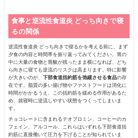
食事と逆流性食道炎 どっち向きで寝
るの関係
逆流性食道炎 どっち向きで寝るかを考える前に、まず
夕食の内容と時間帯を振り返ってみてください。胃の
中に大量の食物と胃酸が残ったまま横になれば、どち
ら向きに寝ても逆流のリスクは高まります。特に影響
が大きいのが、
下部食道括約筋を弛緩させる食品
の存
在です。脂質の多い揚げ物やファストフードは消化に
時間がかかるうえ、この括約筋を緩める作用があるた
め、就寝時に逆流しやすい状態をつくってしまいま
す。
チョコレートに含まれるテオブロミン、コーヒーのカ
フェイン、アルコール、これらはいずれも下部食道括
約筋に直接働いて圧力を下げることが知られていま