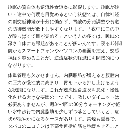
睡眠の質自体も逆流性食道炎に影響します。睡眠が浅
い・途中で何度も目覚めるという状態では、自律神経
の副交感神経が十分に働かず、胃酸の分泌調整や食道
の防御機能が低下しやすくなります。「夜中に口の中
が酸っぱくて目が覚める」という方の多くは、睡眠の
深さ自体にも課題があることが多いんです。寝る1時間
前からスマートフォンやパソコンの画面を控え、交感
神経を静めることが、逆流症状の軽減にも間接的につ
ながります。
体重管理も欠かせません。内臓脂肪が増えると腹腔内
の圧力が慢性的に高まり、胃を下から押し上げるよう
な状態になります。これが逆流性食道炎を悪化・慢性
化させる大きな要因の一つです。激しいダイエットは
必要ありませんが、週3〜4回の30分ウォーキングや軽
い水中歩行で内臓脂肪を少しずつ落としていくと、症
状が穏やかになるケースがあります。禁煙も重要で、
タバコのニコチンは下部食道括約筋を弛緩させること