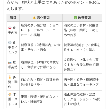
点から、症状と上手につきあうためのポイントをお伝
えします。
項目
悪化要因
改善要因
脂質の多い揚げ物・チョコ
消化のよい食材・発酵食
食
レート・アルコール・コー
品（味噌・納豆）・ぬる
事内容
ヒー・柑橘類
めのお茶
食
就寝直前（2時間以内）の食
就寝3時間前までに食事を
事タイ
事・早食い・過食
終える・ゆっくり噛む
ミング
左側臥位・上体を少し高
睡
右側臥位・仰向けで高枕な
くする・食後は座位で30
眠姿勢
し・食後すぐに横になる
分過ごす
姿
前かがみ・猫背・腹部を締
胸を開く姿勢・横隔膜呼
勢・動
め付けるベルト
吸・適度なウォーキング
作
体
適正体重の維持・禁煙・
肥満・喫煙・慢性的なスト
重・ス
リラクゼーション・7時間
レス・睡眠不足
トレス
以上の睡眠