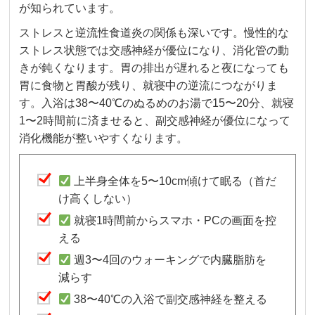
が知られています。
ストレスと逆流性食道炎の関係も深いです。慢性的な
ストレス状態では交感神経が優位になり、消化管の動
きが鈍くなります。胃の排出が遅れると夜になっても
胃に食物と胃酸が残り、就寝中の逆流につながりま
す。入浴は38〜40℃のぬるめのお湯で15〜20分、就寝
1〜2時間前に済ませると、副交感神経が優位になって
消化機能が整いやすくなります。
上半身全体を5〜10cm傾けて眠る（首だ
け高くしない）
就寝1時間前からスマホ・PCの画面を控
える
週3〜4回のウォーキングで内臓脂肪を
減らす
38〜40℃の入浴で副交感神経を整える