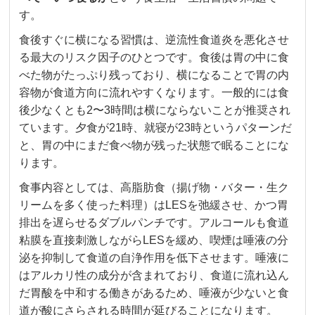
す。
食後すぐに横になる習慣は、逆流性食道炎を悪化させ
る最大のリスク因子のひとつです。食後は胃の中に食
べた物がたっぷり残っており、横になることで胃の内
容物が食道方向に流れやすくなります。一般的には食
後少なくとも2〜3時間は横にならないことが推奨され
ています。夕食が21時、就寝が23時というパターンだ
と、胃の中にまだ食べ物が残った状態で眠ることにな
ります。
食事内容としては、高脂肪食（揚げ物・バター・生ク
リームを多く使った料理）はLESを弛緩させ、かつ胃
排出を遅らせるダブルパンチです。アルコールも食道
粘膜を直接刺激しながらLESを緩め、喫煙は唾液の分
泌を抑制して食道の自浄作用を低下させます。唾液に
はアルカリ性の成分が含まれており、食道に流れ込ん
だ胃酸を中和する働きがあるため、唾液が少ないと食
道が酸にさらされる時間が延びることになります。