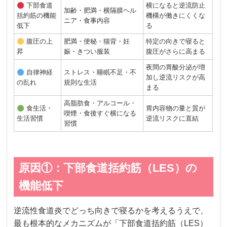
下部食道
横になると逆流防止
加齢・肥満・横隔膜ヘル
括約筋の機能
機構が働きにくくな
ニア・食事内容
低下
る
腹圧の上
肥満・便秘・猫背・妊
特定の向きで寝ると
昇
娠・きつい服装
腹圧がさらに高まる
夜間の胃酸分泌が増
自律神経
ストレス・睡眠不足・不
加し逆流リスクが高
の乱れ
規則な生活
まる
高脂肪食・アルコール・
食生活・
胃内容物の量と質が
喫煙・食後すぐ横になる
生活習慣
逆流リスクに直結
習慣
原因①：下部食道括約筋（LES）の
機能低下
逆流性食道炎でどっち向きで寝るかを考えるうえで、
最も根本的なメカニズムが「下部食道括約筋（LES）