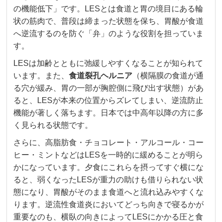
の機能低下」です。LESとは食道と胃の境目にある輪
状の筋肉で、普段は締まった状態を保ち、胃酸が食道
へ逆流するのを防ぐ「弁」のような役割を担っていま
す。
LESは加齢とともに弛緩しやすくなることが知られて
います。また、
食道裂孔ヘルニア
（横隔膜の食道が通
る穴が緩み、胃の一部が胸腔側に飛び出す状態）があ
ると、LESが本来の位置からズレてしまい、逆流防止
機能が著しく落ちます。日本では中高年以降の方に多
く見られる状態です。
さらに、高脂肪食・チョコレート・アルコール・コー
ヒー・ミントなどはLESを一時的に緩めることが明ら
かになっています。夕食にこれらを摂ってすぐ横にな
ると、弱くなったLESが重力の助けも借りられない状
態になり、胃酸がそのまま食道へと流れ込みやすくな
ります。逆流性食道炎においてどっち向きで寝るかが
重要なのも、横臥の向きによってLESにかかる圧と食