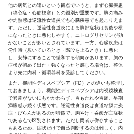
他の病気との違いという観点でいうと、まず心臓疾患
（狭心症・心筋梗塞）との鑑別が重要です。胸の痛み
や灼熱感は逆流性食道炎でも心臓疾患でも起こりえま
す。ただし、逆流性食道炎による胸部症状は食後や横
になったときに悪化しやすく、ニトログリセリンが効
かないことが多いとされています。一方、心臓疾患は
労作時（歩いているとき・階段を上るとき）に悪化
し、安静にすることで緩和する傾向があります。胸の
症状が初めて出た・強くなったと感じる場合は、整体
より先に内科・循環器科を受診してください。
また、機能性ディスペプシア（FD）との違いも整理し
ておきましょう。機能性ディスペプシアは内視鏡検査
で異常がないにもかかわらず、胃もたれや胃痛、早期
満腹感が続く状態です。逆流性食道炎は食道粘膜に炎
症・びらんがあるのが特徴で、胸やけ・呑酸が主症状
である点で区別されます。ただし両者が併存すること
もあるため、症状だけで自己判断するのは難しく、内