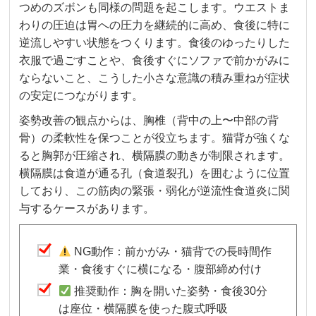
つめのズボンも同様の問題を起こします。ウエストま
わりの圧迫は胃への圧力を継続的に高め、食後に特に
逆流しやすい状態をつくります。食後のゆったりした
衣服で過ごすことや、食後すぐにソファで前かがみに
ならないこと、こうした小さな意識の積み重ねが症状
の安定につながります。
姿勢改善の観点からは、胸椎（背中の上〜中部の背
骨）の柔軟性を保つことが役立ちます。猫背が強くな
ると胸郭が圧縮され、横隔膜の動きが制限されます。
横隔膜は食道が通る孔（食道裂孔）を囲むように位置
しており、この筋肉の緊張・弱化が逆流性食道炎に関
与するケースがあります。
NG動作：前かがみ・猫背での長時間作
業・食後すぐに横になる・腹部締め付け
推奨動作：胸を開いた姿勢・食後30分
は座位・横隔膜を使った腹式呼吸