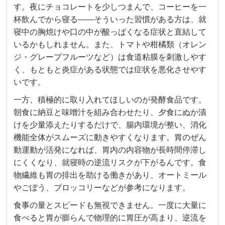
す。夜にチョコレートを少しつまんで、コーヒーを一
杯飲んでから寝る——そういった習慣がある方は、就
寝中の胸焼けや口の中が酸っぱくなる症状と直結して
いるかもしれません。また、トマトや柑橘類（オレン
ジ・グレープフルーツなど）は食道粘膜を刺激しやす
く、もともと炎症がある状態では症状を悪化させやす
いです。
一方、積極的に取り入れてほしいのが発酵食品です。
朝食に納豆と味噌汁を組み合わせたり、夕食にぬか漬
けを少量添えたりするだけで、腸内環境が整い、消化
機能全体がスムーズに動きやすくなります。胃のぜん
動運動が活発になれば、胃内の内容物が長時間停滞し
にくくなり、就寝時の逆流リスクが下がるんです。食
物繊維も胃の排出を助ける働きがあり、オートミール
やごぼう、ブロッコリーなどが参考になります。
食事の量とスピードも無視できません。一度に大量に
食べると胃が膨らんで物理的に胃圧が高まり、逆流を