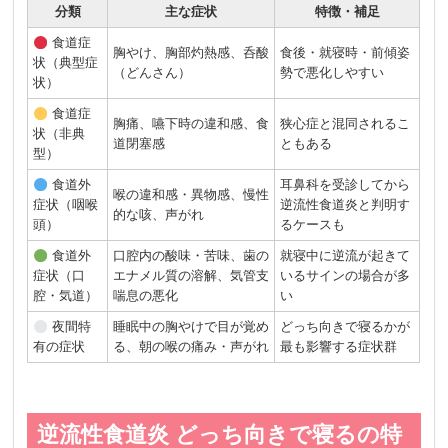
分類
主な症状
特徴・補足
食道症
胸やけ、胸部灼熱感、呑酸
食後・就寝時・前傾姿
状（典型症
（どんさん）
勢で悪化しやすい
状）
食道症
胸痛、嚥下時の違和感、食
狭心症と混同されるこ
状（非典
道閉塞感
ともある
型）
食道外
耳鼻科を受診してから
喉の違和感・異物感、慢性
症状（咽喉
逆流性食道炎と判明す
的な咳、声がれ
頭）
るケースも
食道外
口腔内の酸味・苦味、歯の
就寝中に逆流が起きて
症状（口
エナメル質の溶解、気管支
いるサインの場合が多
腔・気道）
喘息の悪化
い
夜間特
睡眠中の胸やけで目が覚め
どっち向きで寝るかが
有の症状
る、朝の喉の痛み・声がれ
最も影響する症状群
逆流性食道炎 どっち向きで寝るの特