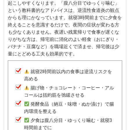
起こしやすくなります。「腹八分目でゆっくり噛む」
という教科書的なアドバイスは、逆流性食道炎の観点
からも理にかなっています。就寝3時間前までに夕食を
終えることを意識するだけで、夜間の症状が変わる方
も少なくありません。夜遅い残業帰りで食事が遅くな
りがちな方は、帰宅前に消化のよい軽食（おにぎり・
バナナ・豆腐など）を職場近くで済ませ、帰宅後は少
量にとどめる工夫も効果的です。
就寝2時間前以内の食事は逆流リスクを
高める
揚げ物・チョコレート・コーヒー・アル
コールは括約筋を弛緩させる
発酵食品（納豆・味噌・ぬか漬け）で腸
内環境を整える
夕食は腹八分目・ゆっくり噛む・就寝3
時間前までに