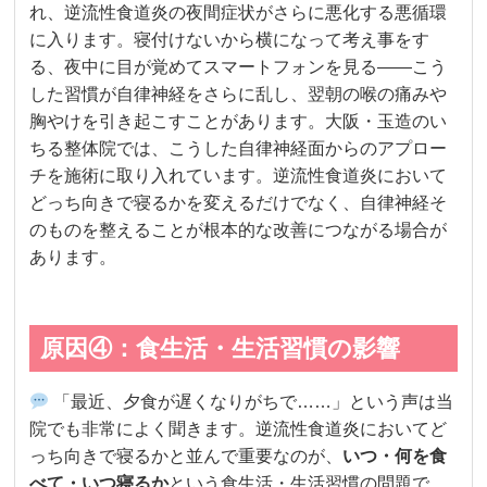
れ、逆流性食道炎の夜間症状がさらに悪化する悪循環
に入ります。寝付けないから横になって考え事をす
る、夜中に目が覚めてスマートフォンを見る——こう
した習慣が自律神経をさらに乱し、翌朝の喉の痛みや
胸やけを引き起こすことがあります。大阪・玉造のい
ちる整体院では、こうした自律神経面からのアプロー
チを施術に取り入れています。逆流性食道炎において
どっち向きで寝るかを変えるだけでなく、自律神経そ
のものを整えることが根本的な改善につながる場合が
あります。
原因④：食生活・生活習慣の影響
「最近、夕食が遅くなりがちで……」という声は当
院でも非常によく聞きます。逆流性食道炎においてど
っち向きで寝るかと並んで重要なのが、
いつ・何を食
べて・いつ寝るか
という食生活・生活習慣の問題で