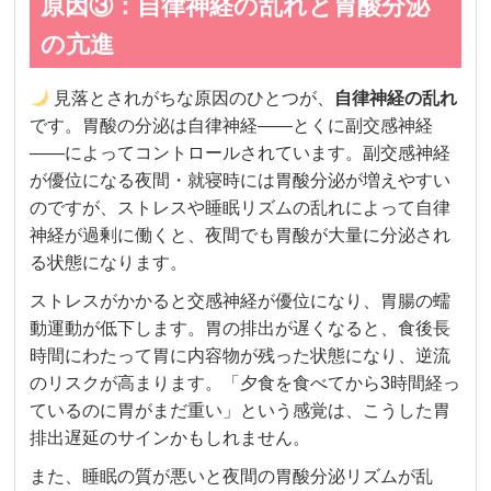
原因③：自律神経の乱れと胃酸分泌
の亢進
見落とされがちな原因のひとつが、
自律神経の乱れ
です。胃酸の分泌は自律神経——とくに副交感神経
——によってコントロールされています。副交感神経
が優位になる夜間・就寝時には胃酸分泌が増えやすい
のですが、ストレスや睡眠リズムの乱れによって自律
神経が過剰に働くと、夜間でも胃酸が大量に分泌され
る状態になります。
ストレスがかかると交感神経が優位になり、胃腸の蠕
動運動が低下します。胃の排出が遅くなると、食後長
時間にわたって胃に内容物が残った状態になり、逆流
のリスクが高まります。「夕食を食べてから3時間経っ
ているのに胃がまだ重い」という感覚は、こうした胃
排出遅延のサインかもしれません。
また、睡眠の質が悪いと夜間の胃酸分泌リズムが乱