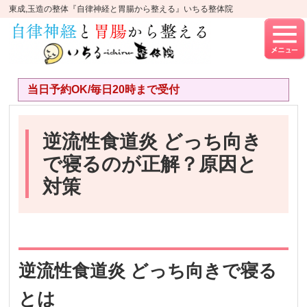
東成,玉造の整体『自律神経と胃腸から整える』いちる整体院
当日予約OK/毎日20時まで受付
逆流性食道炎 どっち向き
で寝るのが正解？原因と
対策
逆流性食道炎 どっち向きで寝る
とは