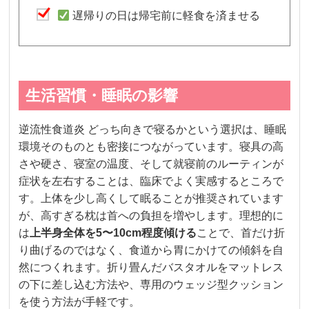
遅帰りの日は帰宅前に軽食を済ませる
生活習慣・睡眠の影響
逆流性食道炎 どっち向きで寝るかという選択は、睡眠
環境そのものとも密接につながっています。寝具の高
さや硬さ、寝室の温度、そして就寝前のルーティンが
症状を左右することは、臨床でよく実感するところで
す。上体を少し高くして眠ることが推奨されています
が、高すぎる枕は首への負担を増やします。理想的に
は
上半身全体を5〜10cm程度傾ける
ことで、首だけ折
り曲げるのではなく、食道から胃にかけての傾斜を自
然につくれます。折り畳んだバスタオルをマットレス
の下に差し込む方法や、専用のウェッジ型クッション
を使う方法が手軽です。