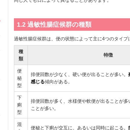
同じ人でも日によって異なることがあります。
1.2 過敏性腸症候群の種類
過敏性腸症候群は、便の状態によって主に4つのタイプ
種
特徴
類
便
排便回数が少なく、硬い便が出ることが多い。
秘
感じる
傾向がある。
型
下
排便回数が多く、水様便や軟便が出ることが多
痢
ことが多い。
型
混
便秘と下痢が交互に、あるいは同時に起こる。