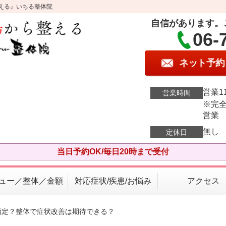
える』いちる整体院
自信があります。
06-
ネット予約
営業11
営業時間
※完全
営業
無し
定休日
当日予約OK/毎日20時まで受付
ュー／整体／金額
対応症状/疾患/お悩み
アクセス
指定？整体で症状改善は期待できる？