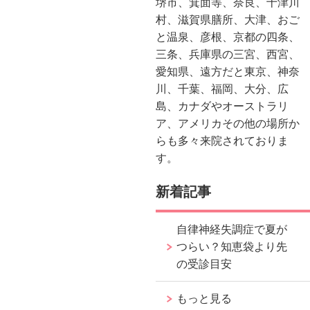
堺市、箕面等、奈良、十津川
村、滋賀県膳所、大津、おご
と温泉、彦根、京都の四条、
三条、兵庫県の三宮、西宮、
愛知県、遠方だと東京、神奈
川、千葉、福岡、大分、広
島、カナダやオーストラリ
ア、アメリカその他の場所か
らも多々来院されておりま
す。
新着記事
自律神経失調症で夏が
つらい？知恵袋より先
の受診目安
もっと見る