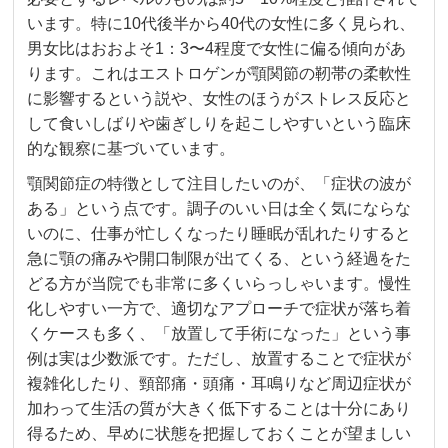
います。特に10代後半から40代の女性に多く見られ、
男女比はおおよそ1：3〜4程度で女性に偏る傾向があ
ります。これはエストロゲンが顎関節の靭帯の柔軟性
に影響するという説や、女性のほうがストレス反応と
して食いしばりや歯ぎしりを起こしやすいという臨床
的な観察に基づいています。
顎関節症の特徴として注目したいのが、「症状の波が
ある」という点です。調子のいい日は全く気にならな
いのに、仕事が忙しくなったり睡眠が乱れたりすると
急に顎の痛みや開口制限が出てくる、という経過をた
どる方が当院でも非常に多くいらっしゃいます。慢性
化しやすい一方で、適切なアプローチで症状が落ち着
くケースも多く、「放置して手術になった」という事
例は実は少数派です。ただし、放置することで症状が
複雑化したり、頸部痛・頭痛・耳鳴りなど周辺症状が
加わって生活の質が大きく低下することは十分にあり
得るため、早めに状態を把握しておくことが望ましい