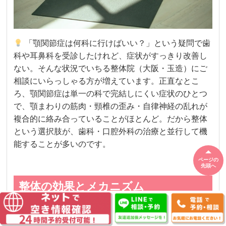
「顎関節症は何科に行けばいい？」という疑問で歯
科や耳鼻科を受診したけれど、症状がすっきり改善し
ない。そんな状況でいちる整体院（大阪・玉造）にご
相談にいらっしゃる方が増えています。正直なとこ
ろ、顎関節症は単一の科で完結しにくい症状のひとつ
で、顎まわりの筋肉・頸椎の歪み・自律神経の乱れが
複合的に絡み合っていることがほとんど。だから整体
という選択肢が、歯科・口腔外科の治療と並行して機
能することが多いのです。
ページの
先頭へ
整体の効果とメカニズム
整体が顎関節症にどう作用するのか、まず仕組みから
説明します。顎関節症の背景にある筋肉の緊張は、顎