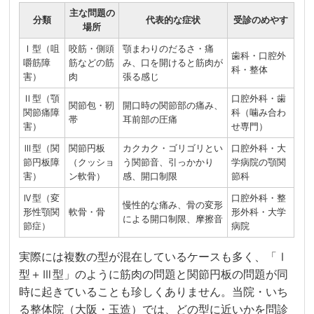
主な問題の
分類
代表的な症状
受診のめやす
場所
Ⅰ型（咀
咬筋・側頭
顎まわりのだるさ・痛
歯科・口腔外
嚼筋障
筋などの筋
み、口を開けると筋肉が
科・整体
害）
肉
張る感じ
Ⅱ型（顎
口腔外科・歯
関節包・靭
開口時の関節部の痛み、
関節痛障
科（噛み合わ
帯
耳前部の圧痛
害）
せ専門）
Ⅲ型（関
関節円板
カクカク・ゴリゴリとい
口腔外科・大
節円板障
（クッショ
う関節音、引っかかり
学病院の顎関
害）
ン軟骨）
感、開口制限
節科
Ⅳ型（変
口腔外科・整
慢性的な痛み、骨の変形
形性顎関
軟骨・骨
形外科・大学
による開口制限、摩擦音
節症）
病院
実際には複数の型が混在しているケースも多く、「Ⅰ
型＋Ⅲ型」のように筋肉の問題と関節円板の問題が同
時に起きていることも珍しくありません。当院・いち
る整体院（大阪・玉造）では、どの型に近いかを問診