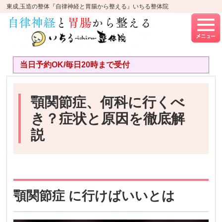
東成,玉造の整体『自律神経と胃腸から整える』いちる整体院
当日予約OK/毎日20時まで受付
顎関節症、何科に行くべ
き？症状と原因を徹底解
説
顎関節症 に行けばいいとは