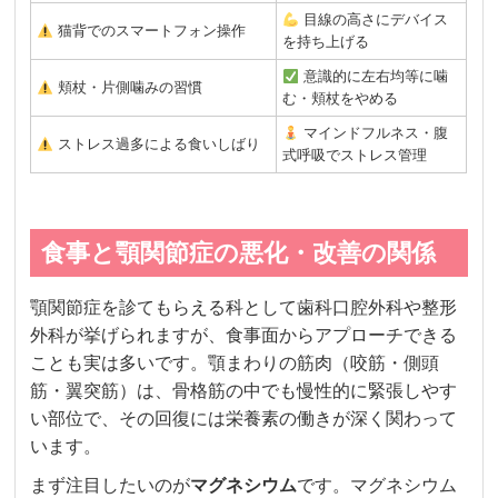
目線の高さにデバイス
猫背でのスマートフォン操作
を持ち上げる
意識的に左右均等に噛
頬杖・片側噛みの習慣
む・頬杖をやめる
マインドフルネス・腹
ストレス過多による食いしばり
式呼吸でストレス管理
食事と顎関節症の悪化・改善の関係
顎関節症を診てもらえる科として歯科口腔外科や整形
外科が挙げられますが、食事面からアプローチできる
ことも実は多いです。顎まわりの筋肉（咬筋・側頭
筋・翼突筋）は、骨格筋の中でも慢性的に緊張しやす
い部位で、その回復には栄養素の働きが深く関わって
います。
まず注目したいのが
マグネシウム
です。マグネシウム