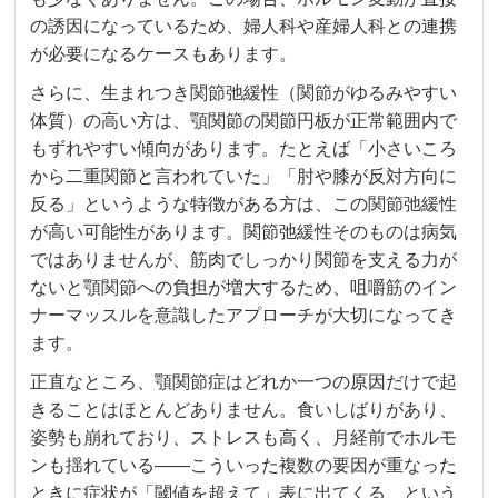
の誘因になっているため、婦人科や産婦人科との連携
が必要になるケースもあります。
さらに、生まれつき関節弛緩性（関節がゆるみやすい
体質）の高い方は、顎関節の関節円板が正常範囲内で
もずれやすい傾向があります。たとえば「小さいころ
から二重関節と言われていた」「肘や膝が反対方向に
反る」というような特徴がある方は、この関節弛緩性
が高い可能性があります。関節弛緩性そのものは病気
ではありませんが、筋肉でしっかり関節を支える力が
ないと顎関節への負担が増大するため、咀嚼筋のイン
ナーマッスルを意識したアプローチが大切になってき
ます。
正直なところ、顎関節症はどれか一つの原因だけで起
きることはほとんどありません。食いしばりがあり、
姿勢も崩れており、ストレスも高く、月経前でホルモ
ンも揺れている——こういった複数の要因が重なった
ときに症状が「閾値を超えて」表に出てくる、という