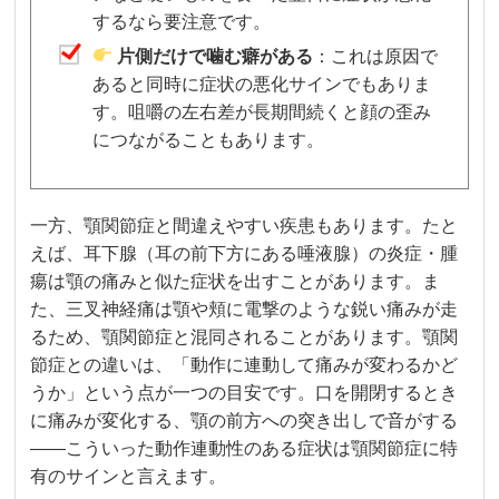
するなら要注意です。
片側だけで噛む癖がある
：これは原因で
あると同時に症状の悪化サインでもありま
す。咀嚼の左右差が長期間続くと顔の歪み
につながることもあります。
一方、顎関節症と間違えやすい疾患もあります。たと
えば、耳下腺（耳の前下方にある唾液腺）の炎症・腫
瘍は顎の痛みと似た症状を出すことがあります。ま
た、三叉神経痛は顎や頬に電撃のような鋭い痛みが走
るため、顎関節症と混同されることがあります。顎関
節症との違いは、「動作に連動して痛みが変わるかど
うか」という点が一つの目安です。口を開閉するとき
に痛みが変化する、顎の前方への突き出しで音がする
——こういった動作連動性のある症状は顎関節症に特
有のサインと言えます。