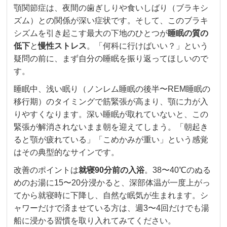
顎関節症は、夜間の歯ぎしりや食いしばり（ブラキシ
ズム）との関係が深い症状です。そして、このブラキ
シズムを引き起こす最大の下地のひとつが
睡眠の質の
低下
と
慢性ストレス
。「何科に行けばいい？」という
疑問の前に、まず自分の睡眠を振り返ってほしいので
す。
睡眠中、浅い眠り（ノンレム睡眠の後半〜REM睡眠の
移行期）のタイミングで筋緊張が高まり、顎に力が入
りやすくなります。深い睡眠が取れていないと、この
緊張が解消されないまま朝を迎えてしまう。「朝起き
ると顎が疲れている」「こめかみが重い」という感覚
はその典型的なサインです。
改善のポイントは
就寝90分前の入浴
。38〜40℃のぬる
めのお湯に15〜20分浸かると、深部体温が一度上がっ
てから就寝時に下降し、自然な眠気が生まれます。シ
ャワーだけで済ませている方は、週3〜4回だけでも湯
船に浸かる習慣を取り入れてみてください。