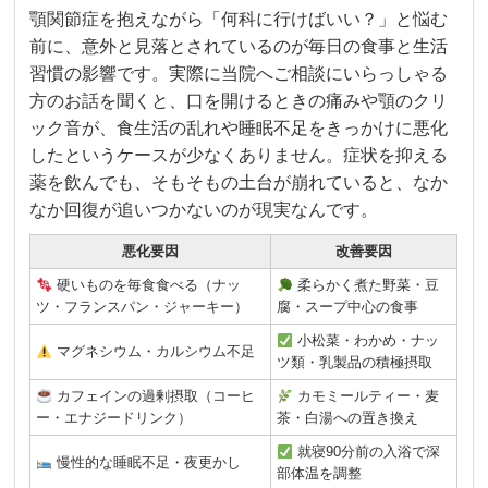
顎関節症を抱えながら「何科に行けばいい？」と悩む
前に、意外と見落とされているのが毎日の食事と生活
習慣の影響です。実際に当院へご相談にいらっしゃる
方のお話を聞くと、口を開けるときの痛みや顎のクリ
ック音が、食生活の乱れや睡眠不足をきっかけに悪化
したというケースが少なくありません。症状を抑える
薬を飲んでも、そもそもの土台が崩れていると、なか
なか回復が追いつかないのが現実なんです。
悪化要因
改善要因
硬いものを毎食食べる（ナッ
柔らかく煮た野菜・豆
ツ・フランスパン・ジャーキー）
腐・スープ中心の食事
小松菜・わかめ・ナッ
マグネシウム・カルシウム不足
ツ類・乳製品の積極摂取
カフェインの過剰摂取（コーヒ
カモミールティー・麦
ー・エナジードリンク）
茶・白湯への置き換え
就寝90分前の入浴で深
慢性的な睡眠不足・夜更かし
部体温を調整