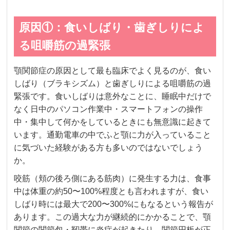
原因①：食いしばり・歯ぎしりによ
る咀嚼筋の過緊張
顎関節症の原因として最も臨床でよく見るのが、食い
しばり（ブラキシズム）と歯ぎしりによる咀嚼筋の過
緊張です。食いしばりは意外なことに、睡眠中だけで
なく日中のパソコン作業中・スマートフォンの操作
中・集中して何かをしているときにも無意識に起きて
います。通勤電車の中でふと顎に力が入っていること
に気づいた経験がある方も多いのではないでしょう
か。
咬筋（頬の後ろ側にある筋肉）に発生する力は、食事
中は体重の約50〜100%程度とも言われますが、食い
しばり時には最大で200〜300%にもなるという報告が
あります。この過大な力が継続的にかかることで、顎
関節の関節包・靭帯に炎症が起きたり、関節円板が正