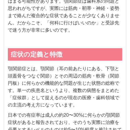
はまる可能性があります。顎関節症は歯科系の問題と
思われがちですが、実際には筋肉・靭帯・神経・姿勢
まで絡んだ複合的な症状であることが少なくありませ
ん。だからこそ、「何科に行けばいいのか」と受診先
で迷う方が非常に多いのです。
症状の定義と特徴
顎関節症とは、顎関節（耳の前あたりにある、下顎と
頭蓋骨をつなぐ関節）とその周辺の筋肉・軟骨（関節
円板）に何らかの機能的な問題が生じた状態の総称で
す。単一の疾患名というより、複数の病態をまとめた
「症候群」として捉えるのが現在の医療・歯科領域で
の主流の考え方になっています。
日本での有症率は成人の約20〜30%に何らかの顎関節
症状があると報告されており、そのうち実際に治療を
必要とするレベルのものは約5〜10%程度と推計されて