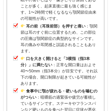
ことが多く、起床直後に最も強く感じま
す。1〜2時間で軽くなるなら顎関節症由来
の可能性が高いです。
耳の前（耳珠前部）を押すと痛い
：顎関
節は耳のすぐ前に位置するため、この部位
の圧痛は顎関節症の典型的なサインです。
耳の痛みや耳閉感と誤認されることもあり
ます。
口を大きく開けると「3横指（指3本
分）」に満たない
：正常な開口量はおよそ
40〜50mm（指3本分）が目安です。それ以
下の場合、開口制限が起きている可能性が
あります。
食事中に顎が疲れる・硬いものを噛むの
がつらい
：咀嚼筋の過緊張や疲労が蓄積し
ているサインです。ステーキやフランスパ
ンなど硬いものを食べた翌日に症状が悪化