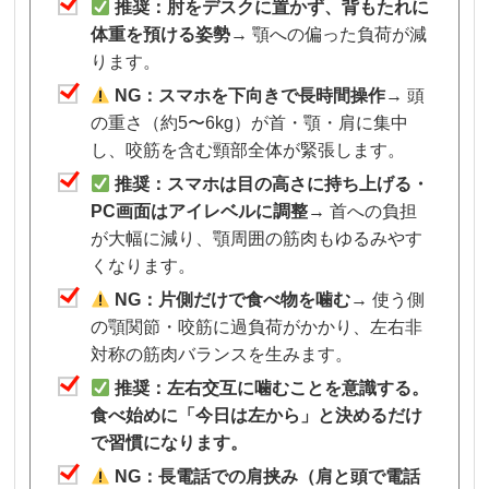
推奨：肘をデスクに置かず、背もたれに
体重を預ける姿勢
→ 顎への偏った負荷が減
ります。
NG：スマホを下向きで長時間操作
→ 頭
の重さ（約5〜6kg）が首・顎・肩に集中
し、咬筋を含む頸部全体が緊張します。
推奨：スマホは目の高さに持ち上げる・
PC画面はアイレベルに調整
→ 首への負担
が大幅に減り、顎周囲の筋肉もゆるみやす
くなります。
NG：片側だけで食べ物を噛む
→ 使う側
の顎関節・咬筋に過負荷がかかり、左右非
対称の筋肉バランスを生みます。
推奨：左右交互に噛むことを意識する。
食べ始めに「今日は左から」と決めるだけ
で習慣になります。
NG：長電話での肩挟み（肩と頭で電話