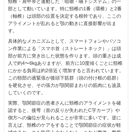
頸椎・肩甲帯と連動した「咀嚼・嚥下システム」の一
部として動いています。特に頸椎の1番（環椎）と2番
（軸椎）は頭部の位置を決定する根幹であり、ここの
アライメントが乱れると顎の動きに直接影響が出ま
す。
具体的なメカニズムとして、スマートフォンやパソコ
ン作業による「スマホ首（ストレートネック）」は頭
部が前方に突き出した状態を作ります。頭の重さは成
人で約4〜6kgありますが、前方に10度傾くごとに頸椎
にかかる負荷は約2倍近く増加すると言われています。
この頸部の過緊張が後頭下筋群（頭の付け根の筋群）
を硬化させ、その張力が顎関節まわりの筋肉にも波及
していくのです。
実際、顎関節症の患者さんに頸椎のアライメントを確
認すると、後弯（首の反りが失われたC字カーブ）や
側方への偏位が見られることが非常に多いです。逆に
言えば、頸椎のケアをすることで顎関節症の症状が軽