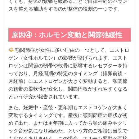
くても、身体の緊張を緩めることで自律神経のバラン
スを整える補助をするのが整体の役割の一つです。
原因④：ホルモン変動と関節弛緩性
顎関節症が女性に多い理由の一つとして、エストロ
ゲン（女性ホルモン）の影響が挙げられます。エスト
ロゲンは関節の靭帯や軟骨に影響するレセプターを持
っており、月経周期の特定のタイミング（排卵前後・
月経前）にエストロゲンが大きく変動すると、顎関節
の靭帯の柔軟性が変化し、関節円板がずれやすくなる
という研究が報告されています。
また、妊娠中・産後・更年期もエストロゲンが大きく
変動するタイミングです。産後に顎関節症の症状が初
めて出た、または更年期に入ってから顎の痛みやクリ
ック音が気になり始めた、という方のご相談は当院で
も少なくありません。この場合、ホルモン変動が直接