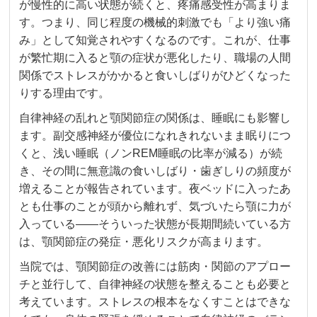
が慢性的に高い状態が続くと、疼痛感受性が高まりま
す。つまり、同じ程度の機械的刺激でも「より強い痛
み」として知覚されやすくなるのです。これが、仕事
が繁忙期に入ると顎の症状が悪化したり、職場の人間
関係でストレスがかかると食いしばりがひどくなった
りする理由です。
自律神経の乱れと顎関節症の関係は、睡眠にも影響し
ます。副交感神経が優位になれきれないまま眠りにつ
くと、浅い睡眠（ノンREM睡眠の比率が減る）が続
き、その間に無意識の食いしばり・歯ぎしりの頻度が
増えることが報告されています。夜ベッドに入ったあ
とも仕事のことが頭から離れず、気づいたら顎に力が
入っている——そういった状態が長期間続いている方
は、顎関節症の発症・悪化リスクが高まります。
当院では、顎関節症の改善には筋肉・関節のアプロー
チと並行して、自律神経の状態を整えることも必要と
考えています。ストレスの根本をなくすことはできな