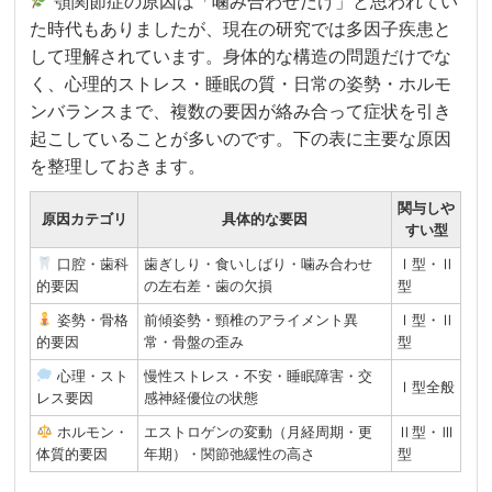
顎関節症の原因は「噛み合わせだけ」と思われてい
た時代もありましたが、現在の研究では多因子疾患と
して理解されています。身体的な構造の問題だけでな
く、心理的ストレス・睡眠の質・日常の姿勢・ホルモ
ンバランスまで、複数の要因が絡み合って症状を引き
起こしていることが多いのです。下の表に主要な原因
を整理しておきます。
関与しや
原因カテゴリ
具体的な要因
すい型
口腔・歯科
歯ぎしり・食いしばり・噛み合わせ
Ⅰ型・Ⅱ
的要因
の左右差・歯の欠損
型
姿勢・骨格
前傾姿勢・頸椎のアライメント異
Ⅰ型・Ⅱ
的要因
常・骨盤の歪み
型
心理・スト
慢性ストレス・不安・睡眠障害・交
Ⅰ型全般
レス要因
感神経優位の状態
ホルモン・
エストロゲンの変動（月経周期・更
Ⅱ型・Ⅲ
体質的要因
年期）・関節弛緩性の高さ
型