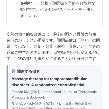
を挟む）
→ 頸椎・顎関節を歪める典型的な
動作です。イヤホンやスピーカーを活用し
ましょう。
姿勢の根本的な改善には、胸郭の開きと骨盤の前傾・
後傾のバランスが重要です。顎関節症は「顎だけの問
題」ではなく、頭部・頸椎・胸椎・骨盤という全身の
連鎖の中で起きています。日常動作を少し変えるだけ
で、症状の進行を緩やかにすることが十分可能です。
関連する研究
Massage therapy for temporomandibular
disorders: A randomized controlled trial
Pierson MJ. (2011) International Journal of Therapeutic
Massage & Bodywork
ランダム化比較試験（RCT） / レベルII：無作為割付
RCTだが単施設・小規模サンプルのためレベルII