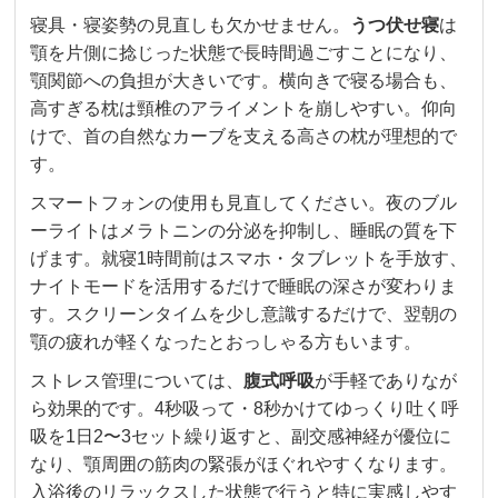
寝具・寝姿勢の見直しも欠かせません。
うつ伏せ寝
は
顎を片側に捻じった状態で長時間過ごすことになり、
顎関節への負担が大きいです。横向きで寝る場合も、
高すぎる枕は頸椎のアライメントを崩しやすい。仰向
けで、首の自然なカーブを支える高さの枕が理想的で
す。
スマートフォンの使用も見直してください。夜のブル
ーライトはメラトニンの分泌を抑制し、睡眠の質を下
げます。就寝1時間前はスマホ・タブレットを手放す、
ナイトモードを活用するだけで睡眠の深さが変わりま
す。スクリーンタイムを少し意識するだけで、翌朝の
顎の疲れが軽くなったとおっしゃる方もいます。
ストレス管理については、
腹式呼吸
が手軽でありなが
ら効果的です。4秒吸って・8秒かけてゆっくり吐く呼
吸を1日2〜3セット繰り返すと、副交感神経が優位に
なり、顎周囲の筋肉の緊張がほぐれやすくなります。
入浴後のリラックスした状態で行うと特に実感しやす