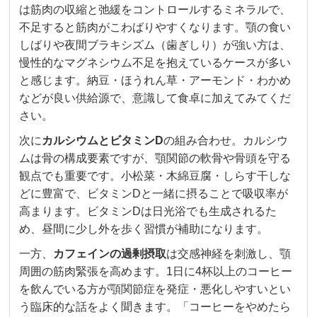
は筋肉の収縮と弛緩をコントロールするミネラルで、
不足すると筋肉がこわばりやすくなります。顎の食い
しばりや夜間ブラキシズム（歯ぎしり）が強い方は、
慢性的なマグネシウム不足を抱えているケースが多い
と感じます。納豆・ほうれん草・アーモンド・わかめ
などが良い供給源で、意識して食卓に加えてみてくだ
さい。
次に
カルシウムとビタミンD
の組み合わせ。カルシウ
ムは骨の構成要素ですが、顎関節の軟骨や骨頭を守る
観点でも重要です。小松菜・木綿豆腐・しらす干しな
どに豊富で、ビタミンDと一緒に摂ることで吸収率が
高まります。ビタミンDは日光浴でも生成されるた
め、昼間に少し外を歩く習慣が補助になります。
一方、
カフェインの過剰摂取
は交感神経を刺激し、顎
周囲の筋肉緊張を高めます。1日に4杯以上のコーヒー
を飲んでいる方が顎関節症を発症・悪化しやすいとい
う臨床的な話をよく聞きます。「コーヒーをやめたら