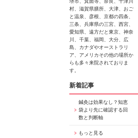
堺市、箕面等、奈良、十津川
村、滋賀県膳所、大津、おご
と温泉、彦根、京都の四条、
三条、兵庫県の三宮、西宮、
愛知県、遠方だと東京、神奈
川、千葉、福岡、大分、広
島、カナダやオーストラリ
ア、アメリカその他の場所か
らも多々来院されておりま
す。
新着記事
鍼灸は効果なし？知恵
袋より先に確認する回
数と判断軸
もっと見る