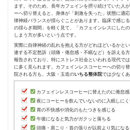
ます。そのため、長年カフェインを摂り続けていた人が
ーへ切り替えると、身体が「刺激を失った」状態に適応
律神経バランスが揺らぐことがあります。臨床で感じる
の揺らぎ期間」を軽く見て、「カフェインレスにしたの
しまう方が多いという点です。
実際に自律神経の乱れを抱える方がどれほどいるかとい
連する不定愁訴（頭痛・倦怠感・不眠など）を訴える方
報告されており、特にストレス社会といわれる現代では、
に多く見られます。カフェインレスコーヒーへの切り替
院される方も、大阪・玉造の
いちる整体院
では少なくあ
カフェインレスコーヒーに替えたのに倦怠感
夜にコーヒーを飲んでいないのに入眠しにく
胃の不快感や消化のもたつきを感じる
午後になると気力がガクッと落ちる
頭痛・肩こり・首の張りが以前より気になる