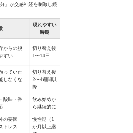
分」が交感神経を刺激し続
現れやすい
徴
時期
存からの脱
切り替え後
やすい
1〜14日
頼っていた
切り替え後
能しなくな
2〜4週間以
降
・酸味・香
飲み始めか
応
ら継続的に
外の要因
慢性期（1
ストレス
か月以上継