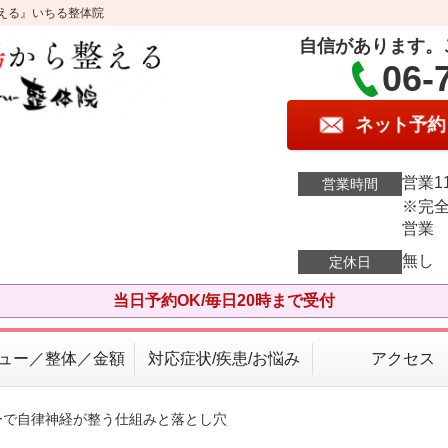
える』いちる整体院
自信があります。
06-
ネット予約
営業11
営業時間
※完全
営業
無し
定休日
当日予約OK/毎日20時まで受付
ュー／整体／金額
対応症状/疾患/お悩み
アクセス
ーで自律神経が整う仕組みと落とし穴