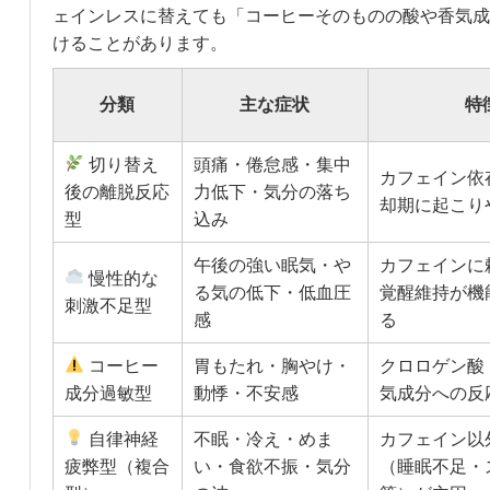
ェインレスに替えても「コーヒーそのものの酸や香気成
けることがあります。
分類
主な症状
特
切り替え
頭痛・倦怠感・集中
カフェイン依
後の離脱反応
力低下・気分の落ち
却期に起こり
型
込み
午後の強い眠気・や
カフェインに
慢性的な
る気の低下・低血圧
覚醒維持が機
刺激不足型
感
る
コーヒー
胃もたれ・胸やけ・
クロロゲン酸
成分過敏型
動悸・不安感
気成分への反
自律神経
不眠・冷え・めま
カフェイン以
疲弊型（複合
い・食欲不振・気分
（睡眠不足・