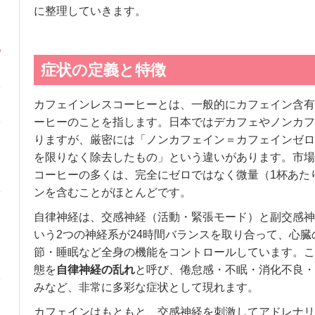
に整理していきます。
症状の定義と特徴
カフェインレスコーヒーとは、一般的にカフェイン含有量を
ーヒーのことを指します。日本ではデカフェやノンカフ
りますが、厳密には「ノンカフェイン＝カフェインゼロ
を限りなく除去したもの」という違いがあります。市場
コーヒーの多くは、完全にゼロではなく微量（1杯あたり
ンを含むことがほとんどです。
自律神経は、交感神経（活動・緊張モード）と副交感神
いう2つの神経系が24時間バランスを取り合って、心
節・睡眠など全身の機能をコントロールしています。こ
態を
自律神経の乱れ
と呼び、倦怠感・不眠・消化不良・
みなど、非常に多彩な症状として現れます。
カフェインはもともと、交感神経を刺激してアドレナリ