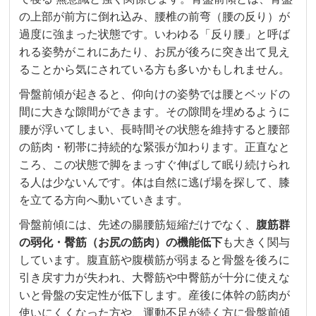
の上部が前方に倒れ込み、腰椎の前弯（腰の反り）が
過度に強まった状態です。いわゆる「反り腰」と呼ば
れる姿勢がこれにあたり、お尻が後ろに突き出て見え
ることから気にされている方も多いかもしれません。
骨盤前傾が起きると、仰向けの姿勢では腰とベッドの
間に大きな隙間ができます。その隙間を埋めるように
腰が浮いてしまい、長時間その状態を維持すると腰部
の筋肉・靭帯に持続的な緊張が加わります。正直なと
ころ、この状態で脚をまっすぐ伸ばして眠り続けられ
る人は少ないんです。体は自然に逃げ場を探して、膝
を立てる方向へ動いていきます。
骨盤前傾には、先述の腸腰筋短縮だけでなく、
腹筋群
の弱化・臀筋（お尻の筋肉）の機能低下
も大きく関与
しています。腹直筋や腹横筋が弱まると骨盤を後ろに
引き戻す力が失われ、大臀筋や中臀筋が十分に使えな
いと骨盤の安定性が低下します。産後に体幹の筋肉が
使いにくくなった方や、運動不足が続く方に骨盤前傾