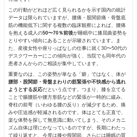
この行動がどれほど広く見られるかを示す国内の統計
データは限られていますが、腰痛・股関節痛・骨盤底
筋の機能低下に関する複数の臨床観察によれば、腰痛
を抱える成人の
50〜70％前後
が睡眠中に膝屈曲姿勢を
とりやすい傾向にあることが示唆されています。ま
た、産後女性や座りっぱなしの仕事に就く30〜50代の
デスクワーカーにこの傾向が強く、当院でも同年代の
患者さんからのご相談が集中しています。
重要なのは、この姿勢が単なる「癖」ではなく、体が
腰部・股関節・骨盤まわりの筋緊張や不快感から逃れ
ようとする反応
だという点です。つまり、膝を立てる
ことで腸腰筋や腰方形筋などの緊張が一時的に緩み、
脊柱の前弯（いわゆる腰の反り）が減少するため、痛
みや圧迫感が軽減されるのです。体はとても正直で、
楽な体勢を探して無意識に動いてしまう。そのメカニ
ズム自体は理にかなっているのですが、長期にわたっ
て繰り返すと、今度は膝や股関節、さらには睡眠の質