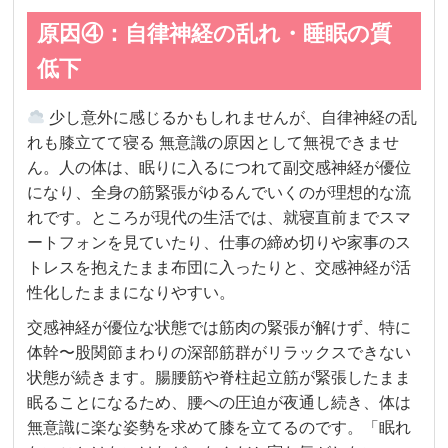
原因④：自律神経の乱れ・睡眠の質
低下
少し意外に感じるかもしれませんが、自律神経の乱
れも膝立てて寝る 無意識の原因として無視できませ
ん。人の体は、眠りに入るにつれて副交感神経が優位
になり、全身の筋緊張がゆるんでいくのが理想的な流
れです。ところが現代の生活では、就寝直前までスマ
ートフォンを見ていたり、仕事の締め切りや家事のス
トレスを抱えたまま布団に入ったりと、交感神経が活
性化したままになりやすい。
交感神経が優位な状態では筋肉の緊張が解けず、特に
体幹〜股関節まわりの深部筋群がリラックスできない
状態が続きます。腸腰筋や脊柱起立筋が緊張したまま
眠ることになるため、腰への圧迫が夜通し続き、体は
無意識に楽な姿勢を求めて膝を立てるのです。「眠れ