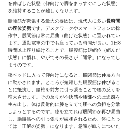
を伸ばした状態（仰向けで脚をまっすぐにした状態）
を維持することが難しくなります。
腸腰筋が緊張する最大の要因は、現代人に多い
長時間
の座位姿勢
です。デスクワークやスマートフォンの操
作中、股関節は常に屈曲（曲げた状態）に置かれてい
ます。通勤電車の中でも座っている時間が長い。1日8
時間以上座り続けることで、腸腰筋は短縮位（縮んだ
状態）に慣れ、やがてその長さが「通常」になってし
まうのです。
夜ベッドに入って仰向けになると、股関節は伸展方向
に動かされます。ところが短縮した腸腰筋は伸びるこ
とに抵抗し、腰椎を前方に引っ張ることで腰の反りを
増大させます。その反りが不快感や腰部への圧迫感を
生み出し、体は反射的に膝を立てて腰への負担を分散
しようとするのです。膝を立てれば股関節が再び屈曲
し、腸腰筋への引っ張りが緩和されるため、体にとっ
ては「正解の姿勢」になります。意識が眠りについた