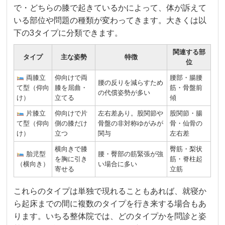
で・どちらの膝で起きているかによって、体が訴えて
いる部位や問題の種類が変わってきます。大きくは以
下の3タイプに分類できます。
関連する部
タイプ
主な姿勢
特徴
位
両膝立
仰向けで両
腰部・腸腰
腰の反りを減らすため
て型（仰向
膝を屈曲・
筋・骨盤前
の代償姿勢が多い
け）
立てる
傾
片膝立
仰向けで片
左右差あり。股関節や
股関節・腸
て型（仰向
側の膝だけ
骨盤の非対称ゆがみが
骨・仙骨の
け）
立つ
関与
左右差
横向きで膝
臀筋・梨状
胎児型
腰・臀部の筋緊張が強
を胸に引き
筋・脊柱起
（横向き）
い場合に多い
寄せる
立筋
これらのタイプは単独で現れることもあれば、就寝か
ら起床までの間に複数のタイプを行き来する場合もあ
ります。いちる整体院では、どのタイプかを問診と姿