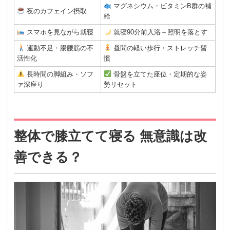
マグネシウム・ビタミンB群の補
夜のカフェイン摂取
給
スマホを見ながら就寝
就寝90分前入浴＋照明を落とす
運動不足・腸腰筋の不
昼間の軽い歩行・ストレッチ習
活性化
慣
長時間の脚組み・ソフ
骨盤を立てた座位・定期的な姿
ァ深座り
勢リセット
整体で膝立てて寝る 無意識は改
善できる？