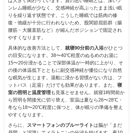
は大きく関わっています。質の悪い睡眠とは、深いノ
ンレム睡眠が少なく、交感神経が高ぶったまま浅い眠
りを繰り返す状態です。こうした睡眠では筋肉の修
復・弛緩が十分に行われないため、股関節屈筋群（腸
腰筋・大腿直筋など）が縮んだポジションで固定され
やすくなります。
具体的な改善方法として、
就寝90分前の入浴
がひとつ
の目安になります。38〜40℃程度のぬるめのお湯に
15〜20分浸かることで深部体温が一時的に上がり、そ
の後の体温低下とともに副交感神経が優位になり自然
な眠気が生じます。湯船に浸かる習慣がない方は、フ
ットバス（足湯）だけでも効果があります。また、
寝
室の照明と温度管理
も見落とせません。就寝1時間前か
ら照明を間接光に切り替え、室温は夏なら26〜28℃・
冬なら18〜20℃程度に保つと、体が眠りの準備を整え
やすくなります。
さらに、
スマートフォンのブルーライト
は脳が「まだ
昼間」と認識してメラトニンの分泌を妨げます。夜10