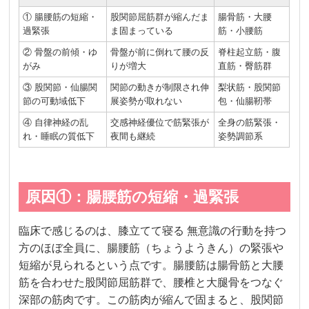
① 腸腰筋の短縮・
股関節屈筋群が縮んだま
腸骨筋・大腰
過緊張
ま固まっている
筋・小腰筋
② 骨盤の前傾・ゆ
骨盤が前に倒れて腰の反
脊柱起立筋・腹
がみ
りが増大
直筋・臀筋群
③ 股関節・仙腸関
関節の動きが制限され伸
梨状筋・股関節
節の可動域低下
展姿勢が取れない
包・仙腸靭帯
④ 自律神経の乱
交感神経優位で筋緊張が
全身の筋緊張・
れ・睡眠の質低下
夜間も継続
姿勢調節系
原因①：腸腰筋の短縮・過緊張
臨床で感じるのは、膝立てて寝る 無意識の行動を持つ
方のほぼ全員に、腸腰筋（ちょうようきん）の緊張や
短縮が見られるという点です。腸腰筋は腸骨筋と大腰
筋を合わせた股関節屈筋群で、腰椎と大腿骨をつなぐ
深部の筋肉です。この筋肉が縮んで固まると、股関節