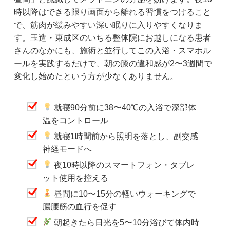
時以降はできる限り画面から離れる習慣をつけること
で、筋肉が緩みやすい深い眠りに入りやすくなりま
す。玉造・東成区のいちる整体院にお越しになる患者
さんのなかにも、施術と並行してこの入浴・スマホル
ールを実践するだけで、朝の膝の違和感が2〜3週間で
変化し始めたという方が少なくありません。
就寝90分前に38〜40℃の入浴で深部体
温をコントロール
就寝1時間前から照明を落とし、副交感
神経モードへ
夜10時以降のスマートフォン・タブレ
ット使用を控える
昼間に10〜15分の軽いウォーキングで
腸腰筋の血行を促す
朝起きたら日光を5〜10分浴びて体内時