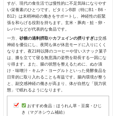
すが、現代の食生活では慢性的に不足気味になりやす
い栄養素のひとつです。ビタミンB群（特にB1・B6・
B12）は末梢神経の働きをサポートし、神経性の筋緊
張を和らげる役割を持ちます。玄米・豚肉・鮭・卵・
レバーなどが代表的な食品です。
一方、
砂糖の過剰摂取
や
カフェインの摂りすぎ
は交感
神経を優位にし、夜間も体が休息モードに入りにくく
なります。夜21時以降のコーヒーや甘いスナック菓子
は、膝を立てて寝る無意識の姿勢を助長する一因にな
り得ます。また、腸の状態を整えるために、ぬか漬
け・味噌汁・キムチ・ヨーグルトといった発酵食品を
日常的に取り入れることも有益です。腸内環境が整う
と、副交感神経の働きが高まり、体が自然な「脱力状
態」で眠れるようになります。
おすすめ食品：ほうれん草・豆腐・ひじ
き（マグネシウム補給）