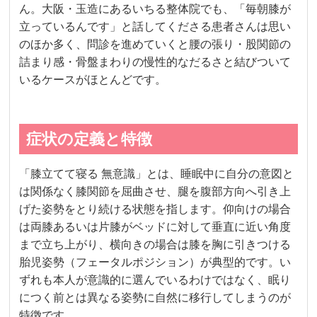
ん。大阪・玉造にあるいちる整体院でも、「毎朝膝が
立っているんです」と話してくださる患者さんは思い
のほか多く、問診を進めていくと腰の張り・股関節の
詰まり感・骨盤まわりの慢性的なだるさと結びついて
いるケースがほとんどです。
症状の定義と特徴
「膝立てて寝る 無意識」とは、睡眠中に自分の意図と
は関係なく膝関節を屈曲させ、腿を腹部方向へ引き上
げた姿勢をとり続ける状態を指します。仰向けの場合
は両膝あるいは片膝がベッドに対して垂直に近い角度
まで立ち上がり、横向きの場合は膝を胸に引きつける
胎児姿勢（フェータルポジション）が典型的です。い
ずれも本人が意識的に選んでいるわけではなく、眠り
につく前とは異なる姿勢に自然に移行してしまうのが
特徴です。