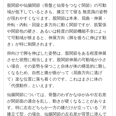
股関節や仙腸関節（骨盤と仙骨をつなぐ関節）の可動
域が低下しているときも、膝立てて寝る 無意識の姿勢
が現れやすくなります。股関節は本来、屈曲・伸展・
外転・内転・回旋と多方向に動く関節ですが、筋緊張
や関節包の硬さ、あるいは軽度の関節機能不全によっ
て可動域が狭まると、伸展方向（脚を後ろに伸ばす動
き）が特に制限されます。
仰向けで脚を伸ばした姿勢は、股関節をある程度伸展
させた状態に相当します。股関節伸展の可動域が小さ
い場合、その姿勢を保つこと自体が体の構造的に難し
くなるため、自然と膝が曲がって（屈曲方向に逃げ
て）楽な位置に落ち着くのです。これはまさに体の
「代償動作」といえます。
仙腸関節については、骨盤のわずかなゆがみや左右差
が関節面の適合を乱し、動きが硬くなることがありま
す。特に左右どちらか一方の膝だけが立っている「片
膝立て型」の場合、仙腸関節の左右差が背景に潜んで