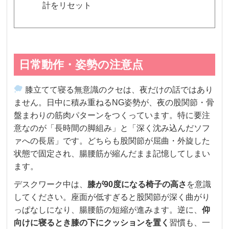
計をリセット
日常動作・姿勢の注意点
膝立てて寝る無意識のクセは、夜だけの話ではあり
ません。日中に積み重ねるNG姿勢が、夜の股関節・骨
盤まわりの筋肉パターンをつくっています。特に要注
意なのが「長時間の脚組み」と「深く沈み込んだソフ
ァへの長居」です。どちらも股関節が屈曲・外旋した
状態で固定され、腸腰筋が縮んだまま記憶してしまい
ます。
デスクワーク中は、
膝が90度になる椅子の高さ
を意識
してください。座面が低すぎると股関節が深く曲がり
っぱなしになり、腸腰筋の短縮が進みます。逆に、
仰
向けに寝るとき膝の下にクッションを置く
習慣も、一