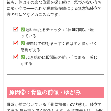
後も、体はその楽な位置を探し続け、気づかないうち
に膝が立つ——これが腸腰筋短縮による無意識膝立て
寝の典型的なメカニズムです。
思い当たるチェック：1日6時間以上座
っている
仰向けで脚をまっすぐ伸ばすと腰が浮く
感覚がある
歩き始めに股関節の前が「つまる」感じ
がする
原因②：骨盤の前傾・ゆがみ
骨盤が前に傾いている「骨盤前傾」の状態も、膝立て
て寝る 無意識と強く関係します。骨盤前傾とは、骨盤