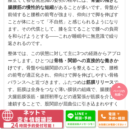
膝立てて寝る無意識の姿勢の根本には、
骨盤の傾きと
腸腰筋の慢性的な短縮
があることが多いです。骨盤が
前傾すると腰椎の前弯が強まり、仰向けで脚を伸ばす
ことが体にとって「不自然」と感じられるようになり
ます。その代償として、膝を立てることで腰への負荷
を和らげようとする——これが睡眠中に無意識で繰り
返されるのです。
整体では、この状態に対して主に3つの経路からアプロ
ーチします。ひとつは
骨格・関節への直接的な働きか
け
です。骨盤や仙腸関節のズレを整えることで、腰椎
の前弯が適正化され、仰向けで脚を伸ばしやすい骨格
バランスへと近づきます。ふたつめは
筋膜リリース
で
す。筋膜は全身をつなぐ薄い膜状の組織で、腸腰筋・
ページの
先頭へ
大腿筋膜張筋・腸脛靭帯などの過緊張が筋膜を介して
連鎖することで、股関節が屈曲位に引き込まれやすく
なります。施術によって筋膜の癒着や硬結をほぐすこ
とで、脚が伸びやすい状態に変化します。
みっつめは
自律神経系へのアプローチ
です。胸椎・頸