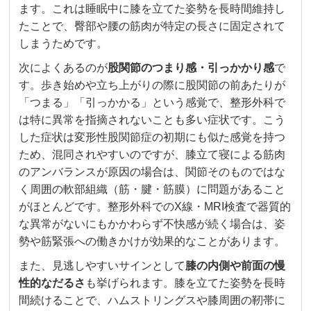
ます。これは睡眠中に膝を立てた姿勢を長時間維持し
たことで、臀部や腰の筋肉が特定の長さに固定されて
しまうためです。
次によくあるのが
股関節のつまり感・引っかかり感
で
す。歩き始めや立ち上がりの際に股関節の前あたりが
「つまる」「引っかかる」という感覚で、整形外科で
は特に異常を指摘されないことも多い症状です。こう
した症状は変形性股関節症の初期にも似た感覚を持つ
ため、混同されやすいのですが、膝立て寝による筋肉
のアンバランスが原因の場合は、関節そのものではな
く周囲の軟部組織（筋・腱・筋膜）に問題があること
がほとんどです。整形外科でのX線・MRI検査で器質的
な異常がないにもかかわらず不快感が続く場合は、姿
勢や筋緊張への働きかけが効果的なことがあります。
また、見逃しやすいサインとして
膝の内側や前面の慢
性的なだるさ
も挙げられます。膝を立てた姿勢を長時
間続けることで、ハムストリングスや膝周囲の靭帯に