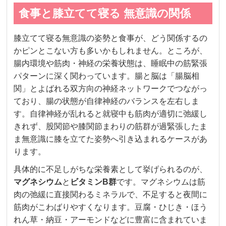
食事と膝立てて寝る 無意識の関係
膝立てて寝る無意識の姿勢と食事が、どう関係するの
かピンとこない方も多いかもしれません。ところが、
腸内環境や筋肉・神経の栄養状態は、睡眠中の筋緊張
パターンに深く関わっています。腸と脳は「腸脳相
関」とよばれる双方向の神経ネットワークでつながっ
ており、腸の状態が自律神経のバランスを左右しま
す。自律神経が乱れると就寝中も筋肉が適切に弛緩し
きれず、股関節や膝関節まわりの筋群が過緊張したま
ま無意識に膝を立てた姿勢へ引き込まれるケースがあ
ります。
具体的に不足しがちな栄養素として挙げられるのが、
マグネシウム
と
ビタミンB群
です。マグネシウムは筋
肉の弛緩に直接関わるミネラルで、不足すると夜間に
筋肉がこわばりやすくなります。豆腐・ひじき・ほう
れん草・納豆・アーモンドなどに豊富に含まれていま