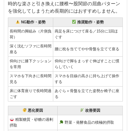
時的な楽さと引き換えに腰椎〜股関節の屈曲パターン
を強化してしまうため長期的にはおすすめしません。
NG動作・姿勢
推奨動作・姿勢
長時間の脚組み（片側負
両足を床につけて座る／15分に1回ほ
荷）
ぐす
深く沈むソファに長時間
腰に枕を当ててやや骨盤を立てて座る
座る
仰向けに膝下クッション
仰向けで脚をまっすぐ伸ばすことに慣
を常用
らしていく
スマホを下向きに長時間
スマホを目線の高さに持ち上げて操作
見る
する
床に体育座りで長時間過
あぐら＋骨盤を立てた姿勢か椅子に座
ごす
る
悪化要因
改善要因
精製糖質・砂糖の過剰
野菜・発酵食品の積極的摂取
摂取