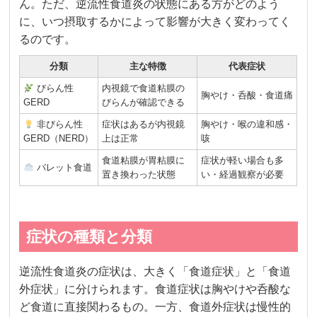
ん。ただ、逆流性食道炎の状態にある方がどのよう
に、いつ摂取するかによって影響が大きく変わってく
るのです。
分類
主な特徴
代表症状
びらん性
内視鏡で食道粘膜の
胸やけ・呑酸・食道痛
GERD
びらんが確認できる
非びらん性
症状はあるが内視鏡
胸やけ・喉の違和感・
GERD（NERD）
上は正常
咳
食道粘膜が胃粘膜に
症状が軽い場合も多
バレット食道
置き換わった状態
い・経過観察が必要
症状の種類と分類
逆流性食道炎の症状は、大きく「食道症状」と「食道
外症状」に分けられます。食道症状は胸やけや呑酸な
ど食道に直接関わるもの。一方、食道外症状は慢性的