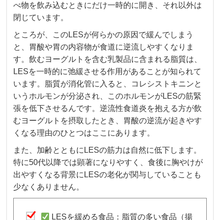
べ物を飲み込むときにだけ一時的に開き、それ以外は
閉じています。
ところが、このLESが何らかの原因で緩んでしまう
と、胃酸や胃の内容物が食道に逆流しやすくなりま
す。飲むヨーグルトを含む乳製品に含まれる脂質は、
LESを一時的に弛緩させる作用があることが知られて
います。脂質が消化管に入ると、コレシストキニンと
いうホルモンが分泌され、このホルモンがLESの筋緊
張を低下させるんです。逆流性食道炎を抱える方が飲
むヨーグルトを摂取したとき、胃酸の逆流が起きやす
くなる理由のひとつはここにあります。
また、加齢とともにLESの筋力は自然に低下します。
特に50代以降では顕著になりやすく、食後に胸やけが
出やすくなる背景にLESの老化が関与していることも
少なくありません。
LESを緩める食品：脂質の多い食品（揚