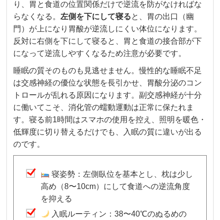
り、胃と食道の位置関係だけで逆流を防がなければな
らなくなる。
左側を下にして寝る
と、胃の出口（幽
門）が上になり胃酸が逆流しにくい体位になります。
反対に右側を下にして寝ると、胃と食道の接合部が下
になって逆流しやすくなるため注意が必要です。
睡眠の質そのものも見逃せません。慢性的な睡眠不足
は交感神経の優位な状態を長引かせ、胃酸分泌のコン
トロールが乱れる原因になります。副交感神経が十分
に働いてこそ、消化管の蠕動運動は正常に保たれま
す。寝る前1時間はスマホの使用を控え、照明を暖色・
低輝度に切り替えるだけでも、入眠の質に違いが出る
のです。
寝姿勢：左側臥位を基本とし、枕は少し
高め（8〜10cm）にして食道への逆流角度
を抑える
入眠ルーティン：38〜40℃のぬるめの