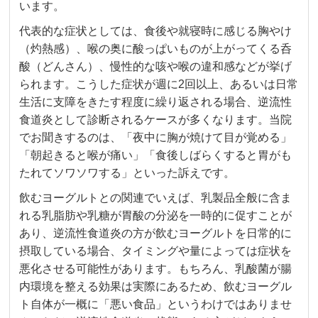
います。
代表的な症状としては、食後や就寝時に感じる胸やけ
（灼熱感）、喉の奥に酸っぱいものが上がってくる呑
酸（どんさん）、慢性的な咳や喉の違和感などが挙げ
られます。こうした症状が週に2回以上、あるいは日常
生活に支障をきたす程度に繰り返される場合、逆流性
食道炎として診断されるケースが多くなります。当院
でお聞きするのは、「夜中に胸が焼けて目が覚める」
「朝起きると喉が痛い」「食後しばらくすると胃がも
たれてソワソワする」といった訴えです。
飲むヨーグルトとの関連でいえば、乳製品全般に含ま
れる乳脂肪や乳糖が胃酸の分泌を一時的に促すことが
あり、逆流性食道炎の方が飲むヨーグルトを日常的に
摂取している場合、タイミングや量によっては症状を
悪化させる可能性があります。もちろん、乳酸菌が腸
内環境を整える効果は実際にあるため、飲むヨーグル
ト自体が一概に「悪い食品」というわけではありませ