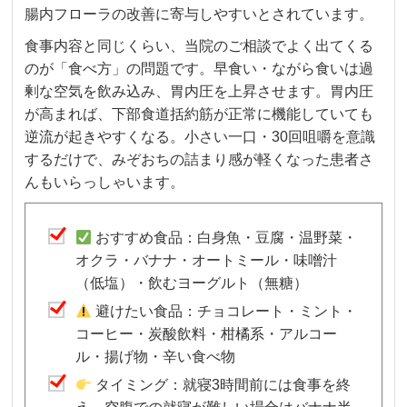
腸内フローラの改善に寄与しやすいとされています。
食事内容と同じくらい、当院のご相談でよく出てくる
のが「食べ方」の問題です。早食い・ながら食いは過
剰な空気を飲み込み、胃内圧を上昇させます。胃内圧
が高まれば、下部食道括約筋が正常に機能していても
逆流が起きやすくなる。小さい一口・30回咀嚼を意識
するだけで、みぞおちの詰まり感が軽くなった患者さ
んもいらっしゃいます。
おすすめ食品：白身魚・豆腐・温野菜・
オクラ・バナナ・オートミール・味噌汁
（低塩）・飲むヨーグルト（無糖）
避けたい食品：チョコレート・ミント・
コーヒー・炭酸飲料・柑橘系・アルコー
ル・揚げ物・辛い食べ物
タイミング：就寝3時間前には食事を終