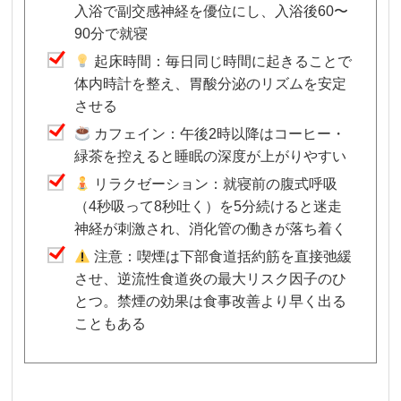
入浴で副交感神経を優位にし、入浴後60〜
90分で就寝
起床時間：毎日同じ時間に起きることで
体内時計を整え、胃酸分泌のリズムを安定
させる
カフェイン：午後2時以降はコーヒー・
緑茶を控えると睡眠の深度が上がりやすい
リラクゼーション：就寝前の腹式呼吸
（4秒吸って8秒吐く）を5分続けると迷走
神経が刺激され、消化管の働きが落ち着く
注意：喫煙は下部食道括約筋を直接弛緩
させ、逆流性食道炎の最大リスク因子のひ
とつ。禁煙の効果は食事改善より早く出る
こともある