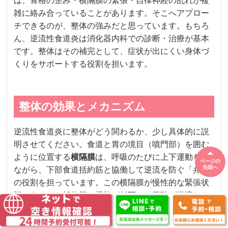
は、骨格の歪み・横隔膜の緊張・自律神経の乱れが複
雑に絡み合っていることがあります。そこへアプロー
チできるのが、整体の強みだと思っています。もちろ
ん、逆流性食道炎は消化器内科での診断・治療が基本
です。整体はその補完として、症状が出にくい身体づ
くりをサポートする役割を担います。
整体の効果とメカニズム
逆流性食道炎に整体がどう関わるか、少し具体的に説
明させてください。食道と胃の境目（噴門部）を囲む
ように位置する
横隔膜
は、呼吸のたびに上下運動をし
ページの
先頭へ
ながら、下部食道括約筋と協働して逆流を防ぐ「弁」
の役割を担っています。この横隔膜が慢性的な緊張状
態にあると、括約筋の機能が低下して胃酸が逆流しや
すくなります。
横隔膜の緊張は、
胸椎（背骨の胸の部分）の可動性の