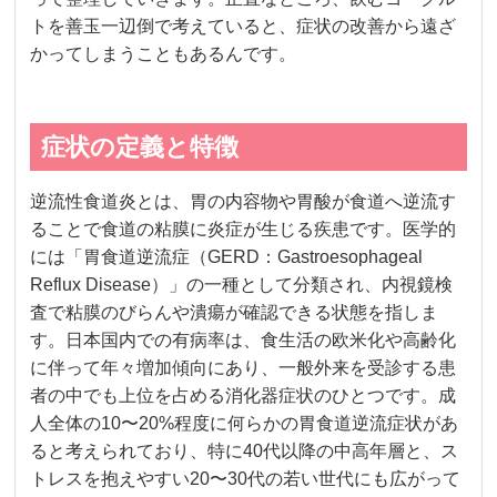
トを善玉一辺倒で考えていると、症状の改善から遠ざ
かってしまうこともあるんです。
症状の定義と特徴
逆流性食道炎とは、胃の内容物や胃酸が食道へ逆流す
ることで食道の粘膜に炎症が生じる疾患です。医学的
には「胃食道逆流症（GERD：Gastroesophageal
Reflux Disease）」の一種として分類され、内視鏡検
査で粘膜のびらんや潰瘍が確認できる状態を指しま
す。日本国内での有病率は、食生活の欧米化や高齢化
に伴って年々増加傾向にあり、一般外来を受診する患
者の中でも上位を占める消化器症状のひとつです。成
人全体の10〜20%程度に何らかの胃食道逆流症状があ
ると考えられており、特に40代以降の中高年層と、ス
トレスを抱えやすい20〜30代の若い世代にも広がって