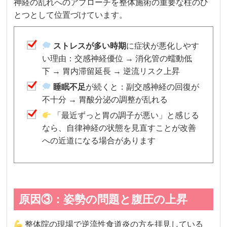
神経の乱れへのアプローチを整体施術の重要な柱のひ
とつとして位置づけています。
ストレスが多い時期
に症状が悪化しやす
い理由：交感神経優位 → 消化管の蠕動低
下 → 胃内滞留延長 → 逆流リスク上昇
睡眠不足
が続くと：副交感神経の回復が
不十分 → 胃酸分泌の調整が乱れる
「最近ずっと胃の調子が悪い」と感じる
なら、自律神経の状態を見直すことが改善
への近道になる場合があります
原因③：姿勢の問題と腹圧の上昇
整体院の現場で逆流性食道炎の方を拝見している