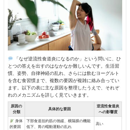
「なぜ逆流性食道炎になるのか」という問いに、ひ
とつの答えを出すのはなかなか難しいんです。生活習
慣、姿勢、自律神経の乱れ、さらには飲むヨーグルト
を含む食習慣まで、複数の要因が複雑に絡み合ってい
ます。以下の表に主な原因を整理したうえで、それぞ
れのメカニズムを詳しく見ていきます。
原因の
逆流性食道炎
具体的な要因
分類
への影響度
身体
下部食道括約筋の弛緩、横隔膜の機能
高い
的要因
低下、胃の蠕動運動の乱れ