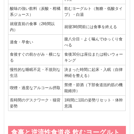
酸味の強い飲料（炭酸・柑橘
飲むヨーグルト（無糖・低酸タイ
系ジュース）
プ）・白湯
就寝直前の食事（2時間以
就寝3時間前には食事を終える
内）
腹八分目・よく噛んでゆっくり食
過食・早食い
べる
食後すぐの前かがみ・横にな
食後30分は座位または軽いウォー
る
キング
慢性的な睡眠不足・不規則な
決まった時間に起床・入眠（自律
生活
神経を整える）
禁煙・節酒（下部食道括約筋の機
喫煙・過度なアルコール摂取
能維持）
長時間のデスクワーク・猫背
1時間に1回の姿勢リセット・体幹
姿勢
意識
食事と逆流性食道炎 飲むヨーグルト