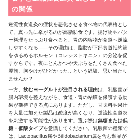
の関係
逆流性食道炎の症状を悪化させる食べ物の代表格とし
て、真っ先に挙がるのが高脂肪食です。揚げ物やバタ
ー料理をたっぷり食べると、胃の内容物が食道へ逆流
しやすくなる——その理由は、脂肪が下部食道括約筋
をゆるめるホルモン（コレシストキニン）の分泌を促
すからです。夜にとんかつや天ぷらをたくさん食べた
翌朝、胸やけがひどかった…という経験、思い当たり
ませんか？
一方、
飲むヨーグルトが注目される理由
は、乳酸菌が
腸内環境を整えながら、食道・胃の粘膜を保護する効
果が期待できる点にあります。ただし、甘味料や果汁
を大量に加えた製品は酸度が高くなり、逆流性食道炎
を刺激する可能性があります。選ぶ際は
無糖または低
糖・低酸タイプ
を意識してください。乳酸菌の種類で
は、Lactobacillus属やBifidobacterium属を含む製品が