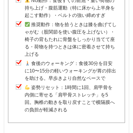
NG動作：食後すぐの前屈・重い荷物の
持ち上げ・腹筋運動（特に床から上半身を
起こす動作）・ベルトの強い締めすぎ
推奨動作：物を拾うときは膝を曲げてし
ゃがむ（股関節を使い腹圧を上げない）・
椅子の背もたれに骨盤をしっかり当てて座
る・荷物を持つときは体に密着させて持ち
上げる
食後のウォーキング：食後30分を目安
に10〜15分の軽いウォーキングが胃の排出
を助ける。早歩きより自然なペースで
姿勢リセット：1時間に1回、肩甲骨を
内側に寄せる「肩甲骨ストレッチ」を5
回。胸椎の動きを取り戻すことで横隔膜へ
の負担が軽減される