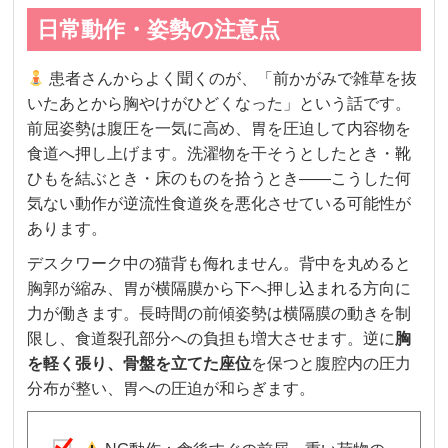
日常動作・姿勢の注意点
患者さんからよく聞くのが、「前かがみで雑草を抜
いたあとから胸やけがひどくなった」という話です。
前屈姿勢は腹圧を一気に高め、胃を圧迫して内容物を
食道へ押し上げます。洗濯物を干そうとしたとき・靴
ひもを結ぶとき・床のものを拾うとき——こうした何
気ない動作が逆流性食道炎を悪化させている可能性が
あります。
デスクワーク中の猫背も侮れません。背中を丸めると
胸郭が縮み、胃が横隔膜から下へ押し込まれる方向に
力が働きます。長時間の前傾姿勢は横隔膜の動きを制
限し、食道裂孔部分への負担も増大させます。逆に
胸
を軽く張り、骨盤を立てた座位
を保つと腹腔内の圧力
分布が整い、胃への圧迫が和らぎます。