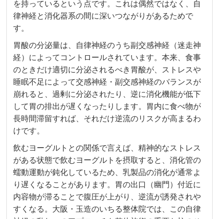
を持っているという点です。これは偶然ではなく、自
律神経と消化器系の間に深いつながりがあるためで
す。
胃酸の分泌量は、自律神経のうち副交感神経（迷走神
経）によってコントロールされています。本来、食事
のときだけ適切に分泌されるべき胃酸が、ストレスや
睡眠不足によって交感神経・副交感神経のバランスが
崩れると、過剰に分泌されたり、逆に消化機能が低下
して胃の排出が遅くなったりします。胃内に食べ物が
長時間滞留すれば、それだけ逆流のリスクが高まるわ
けです。
飲むヨーグルトとの関係で言えば、精神的なストレス
がある状態で飲むヨーグルトを摂取すると、消化管の
蠕動運動が鈍化しているため、乳製品の消化が通常よ
り遅くなることがあります。胃の出口（幽門）付近に
内容物が滞ることで腹圧が上がり、逆流が誘発されや
すくなる。大阪・玉造のいちる整体院では、この自律