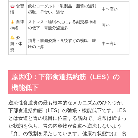
食習
飲むヨーグルト・乳製品・脂質の過剰
中〜高い
慣
摂取、早食い、過食
自律
ストレス・睡眠不足による副交感神経
高い
神経
の低下、胃酸分泌過多
姿
猫背・前傾姿勢・食後すぐの横臥、腹
勢・体
中〜高い
圧の上昇
勢
原因①：下部食道括約筋（LES）の
機能低下
逆流性食道炎の最も根本的なメカニズムのひとつが、
下部食道括約筋（LES）の弛緩・機能低下です。LES
とは食道と胃の境目に位置する筋肉で、通常は締まっ
た状態を保ち、胃の内容物が食道へ逆流しないよう
「弁」の役割を果たしています。健康な状態では、食