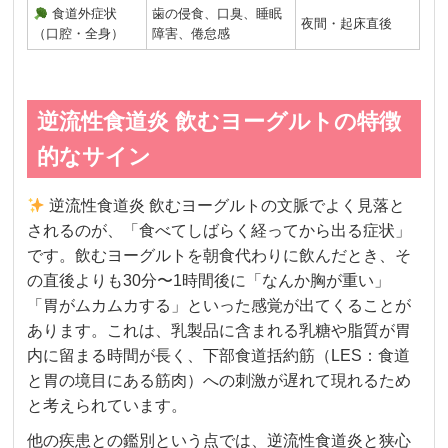
食道外症状
歯の侵食、口臭、睡眠
夜間・起床直後
（口腔・全身）
障害、倦怠感
逆流性食道炎 飲むヨーグルトの特徴
的なサイン
逆流性食道炎 飲むヨーグルトの文脈でよく見落と
されるのが、「食べてしばらく経ってから出る症状」
です。飲むヨーグルトを朝食代わりに飲んだとき、そ
の直後よりも30分〜1時間後に「なんか胸が重い」
「胃がムカムカする」といった感覚が出てくることが
あります。これは、乳製品に含まれる乳糖や脂質が胃
内に留まる時間が長く、下部食道括約筋（LES：食道
と胃の境目にある筋肉）への刺激が遅れて現れるため
と考えられています。
他の疾患との鑑別という点では、逆流性食道炎と狭心