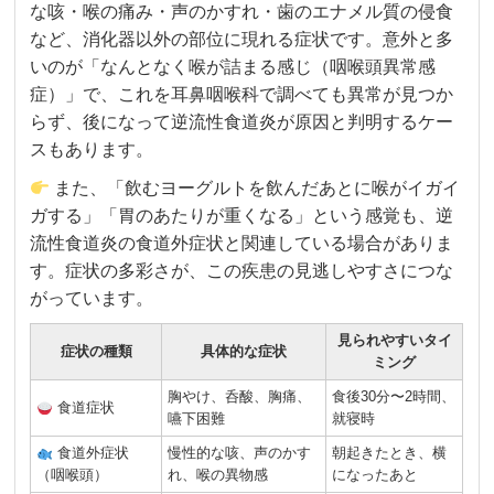
な咳・喉の痛み・声のかすれ・歯のエナメル質の侵食
など、消化器以外の部位に現れる症状です。意外と多
いのが「なんとなく喉が詰まる感じ（咽喉頭異常感
症）」で、これを耳鼻咽喉科で調べても異常が見つか
らず、後になって逆流性食道炎が原因と判明するケー
スもあります。
また、「飲むヨーグルトを飲んだあとに喉がイガイ
ガする」「胃のあたりが重くなる」という感覚も、逆
流性食道炎の食道外症状と関連している場合がありま
す。症状の多彩さが、この疾患の見逃しやすさにつな
がっています。
見られやすいタイ
症状の種類
具体的な症状
ミング
胸やけ、呑酸、胸痛、
食後30分〜2時間、
食道症状
嚥下困難
就寝時
食道外症状
慢性的な咳、声のかす
朝起きたとき、横
（咽喉頭）
れ、喉の異物感
になったあと