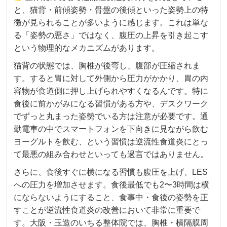
と、猫背・前傾姿勢・骨盤の後傾といった姿勢上の特
徴が見られることが多いように感じます。これは単な
る「姿勢の悪さ」ではなく、腹圧の上昇を引き起こす
という物理的なメカニズムがあります。
猫背の状態では、胸椎が後弯し、腹部が圧縮されま
す。すると胃に対して外側から圧力がかかり、胃の内
容物が食道側に押し上げられやすくなるんです。特に
食後に前かがみになる習慣がある方や、デスクワーク
でずっと丸まった姿勢でいる方は注意が必要です。通
勤電車の中でスマートフォンを下向きに見ながら飲む
ヨーグルトを飲む、という習慣は逆流性食道炎にとっ
て最悪の組み合わせといっても過言ではありません。
さらに、食後すぐに横になる習慣も腹圧を上げ、LES
への圧力を増加させます。食後最低でも2〜3時間は横
にならないようにすること、食事中・食後の姿勢を正
すことが逆流性食道炎の改善において非常に重要で
す。大阪・玉造のいちる整体院では、胸椎・横隔膜周