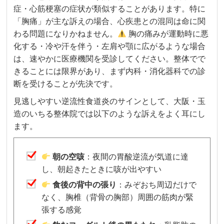
症・心筋梗塞の症状が類似することがあります。特に
「胸痛」が主な訴えの場合、心疾患との混同は命に関
わる問題になりかねません。
胸の痛みが運動時に悪
化する・冷や汗を伴う・左肩や顎に広がるような場合
は、速やかに医療機関を受診してください。整体でで
きることには限界があり、まず内科・消化器科での診
断を受けることが先決です。
見逃しやすい逆流性食道炎のサインとして、大阪・玉
造のいちる整体院では以下のような訴えをよく耳にし
ます。
朝の空咳
：夜間の胃酸逆流が気道に達
し、朝起きたときに咳が出やすい
食後の背中の張り
：みぞおち周辺だけで
なく、胸椎（背骨の胸部）周囲の筋肉が緊
張する感覚