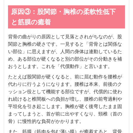
原因③：股関節・胸椎の柔軟性低下
と筋膜の癒着
背骨の曲がりの原因として見落とされがちなのが、股
関節と胸椎の硬さです。一見すると「背骨とは関係な
い部位」に思えますが、人間の身体は連動しているた
め、ある部位が硬くなると別の部位がその分動きを補
おうとします。これを「代償動作」と言います。
たとえば股関節が硬くなると、前に屈む動作を腰椎が
代わりに行うようになります。腰椎は本来、前後のク
ッション役として機能する部位ですが、代償的に使わ
れ続けると椎間板への負担が増し、腰椎の前弯過剰や
平坦化を引き起こします。胸椎が硬く後弯したまま固
まってしまうと、首が前に出やすくなり、頸椎（首の
骨）に慢性的な負荷がかかります。
また、筋膜（筋肉を包む薄い膜）が癒着すると、背骨