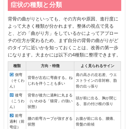
症状の種類と分類
背骨の曲がりといっても、その方向や原因、進行度に
よって大きく種類が分かれます。整体の視点で見る
と、どの「曲がり方」をしているかによってアプロー
チの仕方が変わるため、まず自分の背骨の曲がりがど
のタイプに近いかを知っておくことは、改善の第一歩
になります。大まかには以下の4種類に整理できます。
種類
方向・特徴
よく見られるサイン
側弯
肩の高さの左右差、ウエ
背骨が左右に弯曲する。ね
（そくわ
ストラインの非対称、肋
じれを伴うことも多い
ん）
骨の出っ張り
後弯
背骨が後方に過剰に丸まる
頭が前に出る、胸が閉じ
（こうわ
（いわゆる「猫背」の強い
る、首の付け根の張り
ん）
状態）
前弯
腰の前弯カーブが強すぎる
お腹が前に出る、腰痛、
過剰（前
状態
骨盤の前傾
弯症）