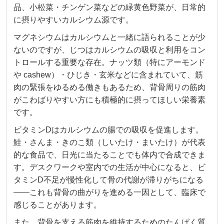
品、小松菜・チンゲン菜などの緑黄色野菜が、日常的
に摂りやすいカルシウム源です。
マグネシウムはカルシウムと一緒に語られることが少
ないのですが、じつはカルシウムの吸収と利用をコン
トロールする重要な存在。ナッツ類（特にアーモンド
や cashew）・ひじき・玄米などに含まれていて、筋
肉の緊張をゆるめる働きもあるため、背骨周りの筋肉
がこわばりやすい方にも積極的に摂ってほしい栄養素
です。
ビタミンDはカルシウムの腸での吸収を促進します。
鮭・さんま・きのこ類（しいたけ・まいたけ）が代表
的な食品で、日光に当たることでも体内で合成できま
す。デスクワークや室内での生活が中心になると、ビ
タミンD不足が慢性化して骨の代謝が滞りがちになる
——これも背骨の曲がりを進める一因として、臨床で
感じることがあります。
また、背骨を支える筋肉を維持するためのたんぱく質