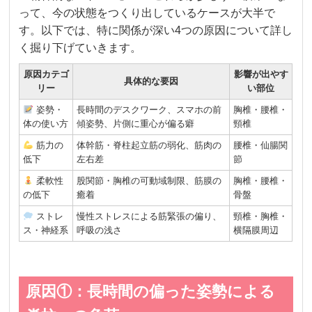
って、今の状態をつくり出しているケースが大半で
す。以下では、特に関係が深い4つの原因について詳し
く掘り下げていきます。
原因カテゴ
影響が出やす
具体的な要因
リー
い部位
姿勢・
長時間のデスクワーク、スマホの前
胸椎・腰椎・
体の使い方
傾姿勢、片側に重心が偏る癖
頸椎
筋力の
体幹筋・脊柱起立筋の弱化、筋肉の
腰椎・仙腸関
低下
左右差
節
柔軟性
股関節・胸椎の可動域制限、筋膜の
胸椎・腰椎・
の低下
癒着
骨盤
ストレ
慢性ストレスによる筋緊張の偏り、
頸椎・胸椎・
ス・神経系
呼吸の浅さ
横隔膜周辺
原因①：長時間の偏った姿勢による