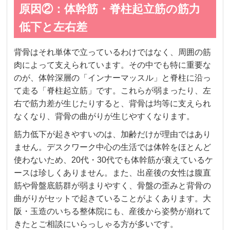
原因②：体幹筋・脊柱起立筋の筋力
低下と左右差
背骨はそれ単体で立っているわけではなく、周囲の筋
肉によって支えられています。その中でも特に重要な
のが、体幹深層の「インナーマッスル」と脊柱に沿っ
て走る「脊柱起立筋」です。これらが弱まったり、左
右で筋力差が生じたりすると、背骨は均等に支えられ
なくなり、背骨の曲がりが生じやすくなります。
筋力低下が起きやすいのは、加齢だけが理由ではあり
ません。デスクワーク中心の生活では体幹をほとんど
使わないため、20代・30代でも体幹筋が衰えているケ
ースは珍しくありません。また、出産後の女性は腹直
筋や骨盤底筋群が弱まりやすく、骨盤の歪みと背骨の
曲がりがセットで起きていることがよくあります。大
阪・玉造のいちる整体院にも、産後から姿勢が崩れて
きたとご相談にいらっしゃる方が多いです。