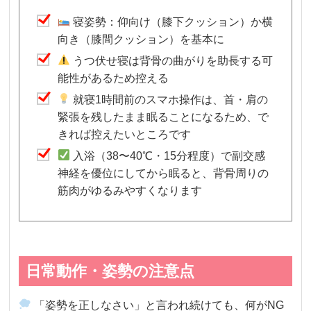
寝姿勢：仰向け（膝下クッション）か横
向き（膝間クッション）を基本に
うつ伏せ寝は背骨の曲がりを助長する可
能性があるため控える
就寝1時間前のスマホ操作は、首・肩の
緊張を残したまま眠ることになるため、で
きれば控えたいところです
入浴（38〜40℃・15分程度）で副交感
神経を優位にしてから眠ると、背骨周りの
筋肉がゆるみやすくなります
日常動作・姿勢の注意点
「姿勢を正しなさい」と言われ続けても、何がNG