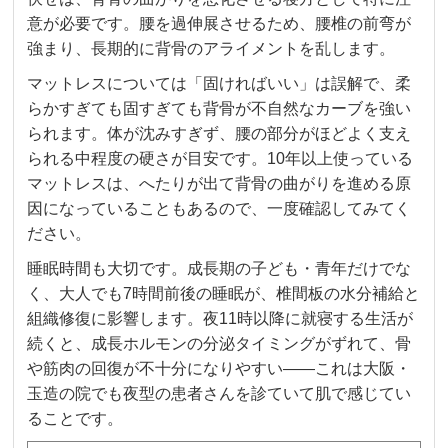
意が必要です。腰を過伸展させるため、腰椎の前弯が
強まり、長期的に背骨のアライメントを乱します。
マットレスについては「固ければいい」は誤解で、柔
らかすぎても固すぎても背骨が不自然なカーブを強い
られます。体が沈みすぎず、腰の部分がほどよく支え
られる中程度の硬さが目安です。10年以上使っている
マットレスは、へたりが出て背骨の曲がりを進める原
因になっていることもあるので、一度確認してみてく
ださい。
睡眠時間も大切です。成長期の子ども・青年だけでな
く、大人でも7時間前後の睡眠が、椎間板の水分補給と
組織修復に影響します。夜11時以降に就寝する生活が
続くと、成長ホルモンの分泌タイミングがずれて、骨
や筋肉の回復が不十分になりやすい——これは大阪・
玉造の院でも夜型の患者さんを診ていて肌で感じてい
ることです。