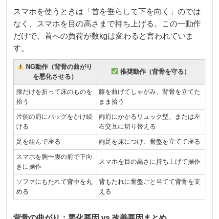
スマホを使うときは「首を垂らして下を向く」のでは
なく、スマホを目の高さまで持ち上げる。この一動作
だけで、首への負荷が数kgは変わると言われていま
す。
NG動作（背骨の曲がり
推奨動作（背骨を守る）
を悪化させる）
腰だけを折って床のものを
膝を曲げてしゃがみ、背骨を立てた
拾う
まま拾う
片側の肩にバッグをかけ続
両肩にかかるリュック型、または左
ける
右交互に切り替える
足を組んで座る
両足を床につけ、骨盤を立てて座る
スマホを胸〜腹の前で下向
スマホを目の高さに持ち上げて操作
きに操作
ソファにもたれて背中を丸
背もたれに骨盤ごと当てて背骨を支
める
える
背骨の曲がり：悪化要因 vs 改善要因まとめ