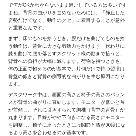
で何がOKかわからないまま過ごしている方は多いです
よね。背骨の曲がりを進めないためには、「静止した
姿勢だけでなく、動作のクセ」に着目することが意外
と重要なんです。
まず、床のものを拾うとき。腰だけを曲げてものを拾
う動作は、背骨に大きな剪断力をかけます。代わりに
膝を曲げて腰を落とすスクワット様の動きで拾うと、
背骨への負担が大幅に減ります。荷物を持つときも、
体の正面で抱えるのが基本で、片側だけで持つ習慣は
骨盤の傾きと背骨の側弯的な曲がりを生む原因になり
ます。
デスクワーク中は、画面の高さと椅子の高さのバラン
スが背骨の曲がりに直結します。モニターが低いと首
が前傾し、それに引きずられて胸椎（背中の背骨）が
丸まります。目線がやや下向きになる高さにモニター
を調整し、椅子に座ったときに股関節と膝が90度にな
るよう高さを合わせるのが基本です。