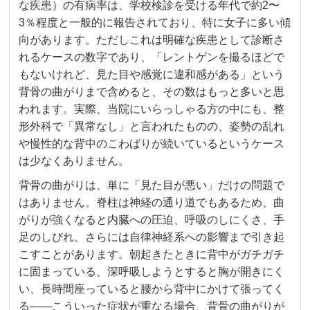
な疾患）の有病率は、学校検診を受ける年代で約2〜
3％程度と一般的に報告されており、特に女子に多い傾
向があります。ただしこれは明確な疾患として診断さ
れるケースの数字であり、「レントゲンを撮るほどで
もないけれど、見た目や感覚に違和感がある」という
背骨の曲がりまで含めると、その数はもっと多いと思
われます。実際、当院にいらっしゃる方の中にも、整
形外科で「異常なし」と言われたものの、姿勢の乱れ
や慢性的な背中のこわばりが続いているというケース
は少なくありません。
背骨の曲がりは、単に「見た目が悪い」だけの問題で
はありません。脊柱は神経の通り道でもあるため、曲
がりが強くなると内臓への圧迫、呼吸のしにくさ、手
足のしびれ、さらには自律神経系への影響まで引き起
こすことがあります。朝起きたときに背中がガチガチ
に固まっている、深呼吸しようとすると胸が開きにく
い、長時間座っていると腰から背中にかけて張ってく
る——こういった症状が重なる場合、背骨の曲がりが