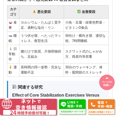
カテ
悪化要因
改善要因
ゴリ
食
カルシウム・たんぱく質不
小魚・豆腐・緑黄色野菜・
事
足、過剰な塩分・リン
ビタミンD食品
睡
うつ伏せ寝、へたったマッ
仰向け・横向き寝、適切な
眠
トレス、夜型生活
枕、7時間睡眠
日
腰だけで前屈、片側荷物持
スクワット式のしゃがみ
常動
ち、足組み
方、両肩均等荷重
作
運
長時間の同一姿勢・完全な
30分のウォーキング、体
動
運動不足
幹・股関節のストレッチ
ページの
先頭へ
関連する研究
Effect of Core Stabilization Exercises Versus
Conventional Exercises on Females With
Idiopathic Scoliosis: Randomized Controlled
Trial