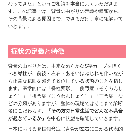
なってきた」というご相談を本当によくいただきま
す。この記事では、背骨の曲がりの定義や種類から、
その背景にある原因まで、できるだけ丁寧に紐解いて
いきます。
症状の定義と特徴
背骨の曲がりとは、本来なめらかなS字カーブを描く
べき脊柱が、前後・左右・あるいはねじれを伴いなが
ら正常な範囲を超えて変位している状態のことを指し
ます。医学的には「脊柱変形」「側弯症（そくわんし
ょう）」「後弯症（こうわんしょう）」「前弯症」な
どの分類がありますが、整体の現場ではそこまで診断
名にこだわらず、
「その方の日常生活でどんな不具合
が起きているか」
を中心に状態を確認していきます。
日本における脊柱側弯症（背骨が左右に曲がる代表的