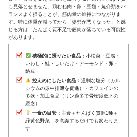
も見落とせません。鶏むね肉・卵・豆類・魚介類をバ
ランスよく摂ることが、筋肉量の維持につながりま
す。特に体重が減ってから「姿勢が悪くなった」と感
じる方は、たんぱく質不足で筋肉が落ちている可能性
があります。
積極的に摂りたい食品：
小松菜・豆腐・
いわし・鮭・しいたけ・アーモンド・卵・
納豆
控えめにしたい食品：
過剰な塩分（カル
シウムの尿中排泄を促進）・カフェインの
多飲・加工食品（リン過多で骨密度低下の
懸念）
一食の目安：
主食＋たんぱく質源1種＋
緑黄色野菜、を意識するだけでも変わりま
す