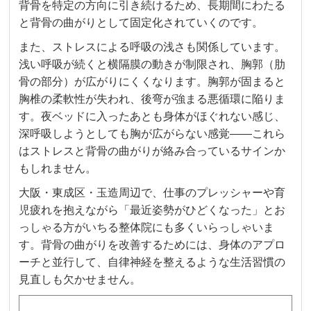
背骨を特定の方向に引き続けるため、長期間にわたる
と背骨の曲がりとして固定化されていくのです。
また、ストレスによる呼吸の浅さも関係しています。
浅い呼吸が続くと横隔膜の動きが制限され、胸郭（肋
骨の部分）が広がりにくくなります。胸郭が固まると
胸椎の柔軟性が失われ、後弯が強まる悪循環に陥りま
す。夜ベッドに入ったあとも身体がほぐれない感じ、
深呼吸しようとしても胸が広がらない感覚——これら
はストレスと背骨の曲がりが絡み合っているサインか
もしれません。
大阪・東成区・玉造周辺で、仕事のプレッシャーや育
児疲れを抱えながら「最近姿勢がひどくなった」とお
っしゃる方がいちる整体院にも多くいらっしゃいま
す。背骨の曲がりを改善するためには、身体のアプロ
ーチと並行して、自律神経を整えるような生活習慣の
見直しも欠かせません。