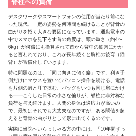
脊柱への負荷
デスクワークやスマートフォンの使用が当たり前にな
った現代、一定の姿勢を何時間も続けることが背骨の
曲がりを招く大きな要因になっています。通勤電車の
中でスマホを見下ろす首の角度は、頭の重さ（約4〜
6kg）が何倍にも換算されて首から背中の筋肉にかか
ると言われており、これが長年続くと胸椎の後弯（猫
背）が習慣化していきます。
特に問題なのは、「同じ向きに傾く癖」です。利き手
側だけにマウスを置いてパソコン操作を続ける、電話
を片側の肩と耳で挟む、バッグをいつも同じ肩にかけ
る——こうした日常の小さな偏りが、脊柱に非対称な
負荷を与え続けます。人間の身体は適応力が高いの
で、最初はそれでも大丈夫なのですが、ある閾値を超
えると背骨の曲がりとして形に出てくるのです。
実際に当院へいらっしゃる方の中には、「10年間ずっ