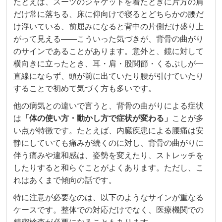
たとえば、スーツのジャケットを着たときに片方の肩
だけ常に落ちる、床に仰向けで寝るとどちらかの腰だ
け浮いている、前屈みになると背中の片側だけ盛り上
がって見える——こういった気づきが、背骨の曲がり
のサインであることがあります。意外と、鏡に対して
横向きに立ったとき、耳・肩・股関節・くるぶしが一
直線にならず、頭が前に出ていたり腰が引けていたり
することで初めて気づく方も多いです。
他の病気との違いで言うと、背骨の曲がりによる症状
は
「体の使い方・動かし方で症状が変わる」
ことが多
い点が特徴です。たとえば、内臓疾患による腰痛は安
静にしていても痛みが続くのに対し、背骨の曲がりに
伴う痛みや違和感は、姿勢を変えたり、ストレッチを
したりすると和らぐことがよくあります。ただし、こ
れはあくまで傾向の話です。
特に注意が必要なのは、以下のようなサインが重なる
ケースです。整体での対応だけでなく、医療機関での