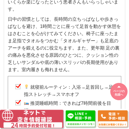
いくらか楽になったという患者さんもいらっしゃいま
す。
日中の習慣としては、長時間の立ちっぱなしや歩きっ
ぱなしを避け、1時間ごとに座って足首を動かす休憩を
はさむことを心がけてみてください。椅子に座ったま
ま足指でタオルをつかむ「タオルギャザー」も足底の
アーチを鍛えるのに役立ちます。また、更年期 足の裏
の痛みを悪化させる原因のひとつに、クッション性の
乏しいサンダルや底の薄いスリッパの長期使用があり
ます。室内履きも侮れません。
就寝前ルーティン：入浴→足首回し→足
ページの
指ストレッチ→スマホオフ
先頭へ
推奨睡眠時間：できれば7時間前後を目
標に
避けたいこと：就寝直前の強い光・カフ
ェイン・深夜の軽食