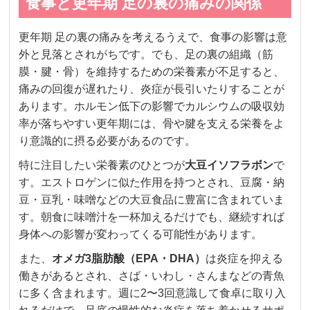
食事と更年期 足の裏の痛みの関係
更年期 足の裏の痛みを考えるうえで、食事の影響は意
外と見落とされがちです。でも、足の裏の組織（筋
膜・腱・骨）を維持するための栄養素が不足すると、
痛みの回復が遅れたり、炎症が長引いたりすることが
あります。ホルモン低下の影響でカルシウムの吸収効
率が落ちやすい更年期には、骨や腱を支える栄養をよ
り意識的に摂る必要があるのです。
特に注目したい栄養素のひとつが
大豆イソフラボン
で
す。エストロゲンに似た作用を持つとされ、豆腐・納
豆・豆乳・味噌などの大豆食品に豊富に含まれていま
す。朝食に味噌汁を一杯加えるだけでも、継続すれば
身体への影響が変わってくる可能性があります。
また、
オメガ3脂肪酸（EPA・DHA）
は炎症を抑える
働きがあるとされ、さば・いわし・さんまなどの青魚
に多く含まれます。週に2〜3回意識して食卓に取り入