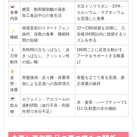
大豆イソフラボン・EPA・
糖質・飽和脂肪酸の過多、
食事
カルシウム・マグネシウム
加工食品中心の食生活
内容
を意識した食事
就寝直前のスマートフォン
22〜23時就寝を目標に、入
操作、深夜の食事、睡眠時
浴後1時間以内に就寝するリ
睡眠
間の短縮
ズムを作る
長時間の立ちっぱなし・歩
1時間ごとに足首を動かす、
日常
きっぱなし、クッション性
アーチをサポートする靴選
動作
の低い靴
び
姿
骨盤後傾・反り腰・体重増
骨盤を立てて座る意識、適
勢・
加による足底への負荷増大
正体重の維持
体重
カフェイン・アルコールの
水・麦茶・ハーブティーで1
飲み
過剰摂取（血行不良・利尿
日1.5L程度の水分補給
物
作用で水分不足）