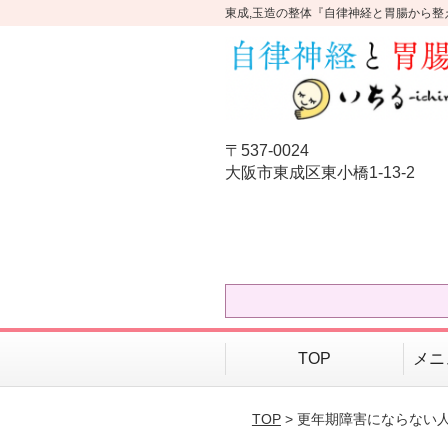
東成,玉造の整体『自律神経と胃腸から整
〒537-0024
大阪市東成区東小橋1-13-2
TOP
メニ
TOP
> 更年期障害にならない