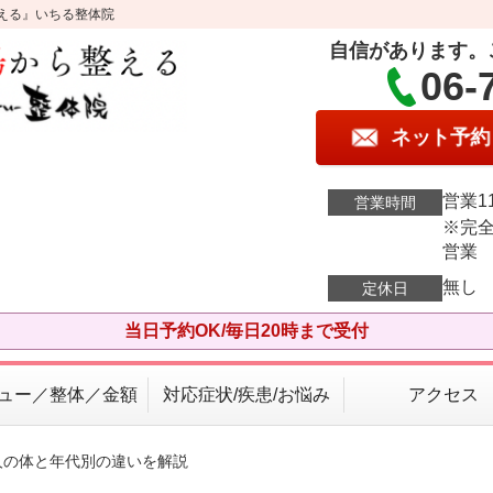
える』いちる整体院
自信があります。
06-
ネット予約
営業11
営業時間
※完全
営業
無し
定休日
当日予約OK/毎日20時まで受付
ュー／整体／金額
対応症状/疾患/お悩み
アクセス
人の体と年代別の違いを解説