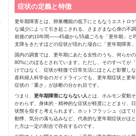
症状の定義と特徴
更年期障害とは、卵巣機能の低下にともなうエストロゲ
な減少によって引き起こされる、さまざまな心身の不調
前後の約10年間——45歳から55歳ごろを「更年期」
支障をきたすほどの症状が現れた場合に「更年期障害」
国内の調査では、更年期にあたる女性のうち、何らかの
80%にのぼるとされています。ただし、そのすべてが
けではなく、症状が軽微で日常生活にほとんど影響しな
産科婦人科学会のガイドラインでも、更年期症状と更年
症状の「重さ」が診断の分かれ目です。
つまり、
更年期障害にならない人
とは、ホルモン変動そ
かわらず、身体的・精神的な症状が軽度にとどまり、日
状態を指すと考えられます。ホットフラッシュ（ほてり
動悸、気分の落ち込みなど、代表的な更年期症状がほと
た方は一定の割合で存在するのです。