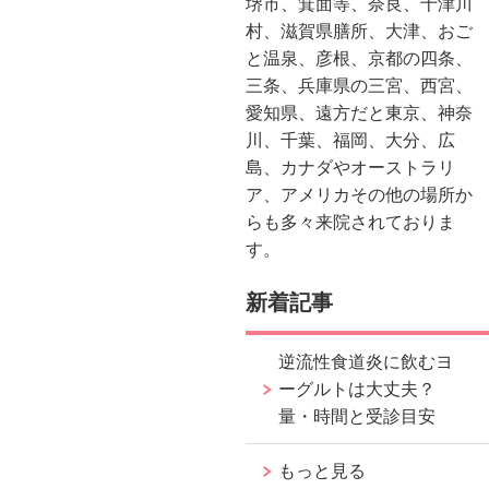
堺市、箕面等、奈良、十津川
村、滋賀県膳所、大津、おご
と温泉、彦根、京都の四条、
三条、兵庫県の三宮、西宮、
愛知県、遠方だと東京、神奈
川、千葉、福岡、大分、広
島、カナダやオーストラリ
ア、アメリカその他の場所か
らも多々来院されておりま
す。
新着記事
逆流性食道炎に飲むヨ
ーグルトは大丈夫？
量・時間と受診目安
もっと見る