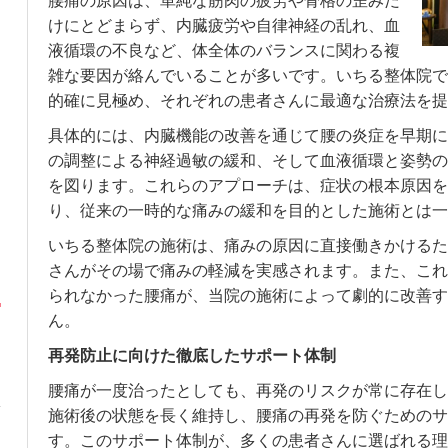
腰痛の原因は、単純な筋肉の疲労や骨格の歪みだ
けにとどまらず、内臓疲労や自律神経の乱れ、血
液循環の不良など、体全体のバランスに関わる複
雑な要因が絡んでいることが多いです。いちる整体院で
的確に見極め、それぞれの患者さんに最適な治療法を提
具体的には、内臓機能の改善を通じて腰の炎症を早期に
の調整による神経過敏の緩和、そして血液循環と姿勢の
を図ります。これらのアプローチは、症状の根本原因を
り、従来の一時的な痛みの緩和を目的とした施術とは一
いちる整体院の施術は、痛みの原因に直接働きかけるた
さんがその場で痛みの軽減を実感されます。また、これ
られなかった腰痛が、当院の施術によって劇的に改善す
ん。
再発防止に向けた徹底したサポート体制
腰痛が一度治ったとしても、再発のリスクが常に存在し
施術後の状態を長く維持し、腰痛の再発を防ぐためのサ
す。このサポート体制が、多くの患者さんに選ばれる理