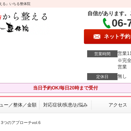
える』いちる整体院
自信があります。
06-
ネット予約
営業11
営業時間
※完全
営業
無し
定休日
当日予約OK/毎日20時まで受付
ュー／整体／金額
対応症状/疾患/お悩み
アクセス
つのアプローチvol.6