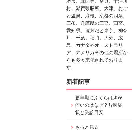
堺市、箕面等、奈良、十津川
村、滋賀県膳所、大津、おご
と温泉、彦根、京都の四条、
三条、兵庫県の三宮、西宮、
愛知県、遠方だと東京、神奈
川、千葉、福岡、大分、広
島、カナダやオーストラリ
ア、アメリカその他の場所か
らも多々来院されておりま
す。
新着記事
更年期にふくらはぎが
痛いのはなぜ？片脚症
状と受診目安
もっと見る