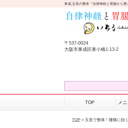
東成,玉造の整体『自律神経と胃腸から整
〒537-0024
大阪市東成区東小橋1-13-2
TOP
メニ
TOP
> 玉造で整体！腰痛に効く3