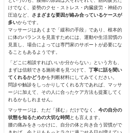
というのも、腰痛の原因は人それぞれで、筋肉疲労だ
けでなく、姿勢のクセ・ストレス・内臓疲労・神経の
圧迫など、
さまざまな要因が絡み合っているケースが
多い
からです。
マッサージはあくまで「緩和の手段」であり、根本的
に体のバランスを見直すためには、運動や生活習慣の
見直し、場合によっては専門家のサポートが必要にな
ることもあるようです。
「どこに相談すればいいか分からない」という方も、
まずは信頼できる施術者を見つけて、
丁寧に話を聞い
てくれるかどうか
を判断材料にしてみてください。
問診や触診をしっかりしてくれる方であれば、マッサ
ージに加えて、その人に合ったケア方法も提案してく
れるかもしれません。
マッサージは、ただ「揉む」だけでなく、
今の自分の
状態を知るための大切な時間
とも言えます。
腰の痛みをきっかけに、自分の体と向き合う習慣がで
きれば、今よりももっとラクに過ごせる日が増えてい