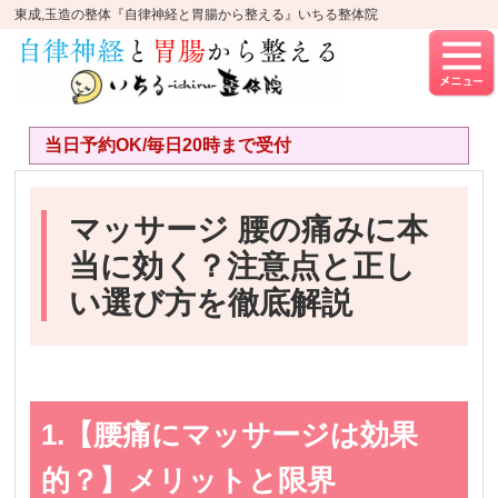
東成,玉造の整体『自律神経と胃腸から整える』いちる整体院
当日予約OK/毎日20時まで受付
マッサージ 腰の痛みに本
当に効く？注意点と正し
い選び方を徹底解説
1.【腰痛にマッサージは効果
的？】メリットと限界