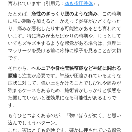
言われています（引用元：
ゆき指圧整体
）。
たとえば、
急性のぎっくり腰のような痛み
。この時期
に強い刺激を加えると、かえって炎症がひどくなった
り、痛みが悪化したりする可能性があるとも言われて
います。特に痛みが出たばかりの時期や、じっとして
いてもズキズキするような感覚がある場合は、無理に
マッサージを受ける前に冷静に様子を見ることが大切
です。
それから、
ヘルニアや脊柱管狭窄症など神経に関わる
腰痛
も注意が必要です。神経が圧迫されているような
症状に対して、強い圧をかけることでしびれや痛みが
強まるケースもあるため、施術者がしっかりと状態を
把握していないと逆効果になる可能性があるようで
す。
もうひとつよくあるのが、「強いほうが効く」と思い
込んでしまうパターン。
これ、実はとても危険です。確かに押されている感覚