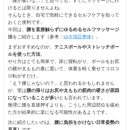
「腰が重いな…」と思っても、すぐにマッサージに行
けるとは限りませんよね。
そんなとき、自宅で気軽にできるセルフケアを知って
おくと便利です。
今回は、
腰を直接触らずにゆるめるセルフマッサージ
法
をご紹介します（参考：
ゆき指圧整体
）。
まずおすすめなのが、
テニスボールやストレッチポー
ルを使った方法
。
やり方はとても簡単で、床に寝転がり、ボールをお尻
の横や太ももの裏に置いて、体重を軽く乗せてコロコ
ロ転がすだけ。
「え？腰じゃないの？」と思われるかもしれません
が、実は
腰の張りはお尻や太ももの筋肉の硬さが原因
になっていることが多い
とも言われています。
無理に腰を直接押すよりも、こうした周辺部位を緩め
た方が結果的に楽になる可能性があるようです。
次に紹介したいのは、
腰に負担をかけない日常姿勢の
見直し
です。