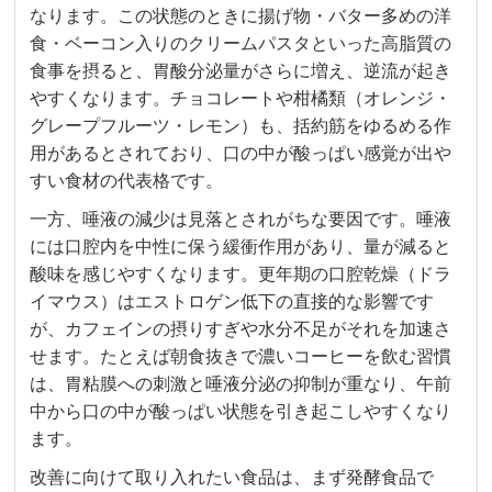
なります。この状態のときに揚げ物・バター多めの洋
食・ベーコン入りのクリームパスタといった高脂質の
食事を摂ると、胃酸分泌量がさらに増え、逆流が起き
やすくなります。チョコレートや柑橘類（オレンジ・
グレープフルーツ・レモン）も、括約筋をゆるめる作
用があるとされており、口の中が酸っぱい感覚が出や
すい食材の代表格です。
一方、唾液の減少は見落とされがちな要因です。唾液
には口腔内を中性に保う緩衝作用があり、量が減ると
酸味を感じやすくなります。更年期の口腔乾燥（ドラ
イマウス）はエストロゲン低下の直接的な影響です
が、カフェインの摂りすぎや水分不足がそれを加速さ
せます。たとえば朝食抜きで濃いコーヒーを飲む習慣
は、胃粘膜への刺激と唾液分泌の抑制が重なり、午前
中から口の中が酸っぱい状態を引き起こしやすくなり
ます。
改善に向けて取り入れたい食品は、まず発酵食品で