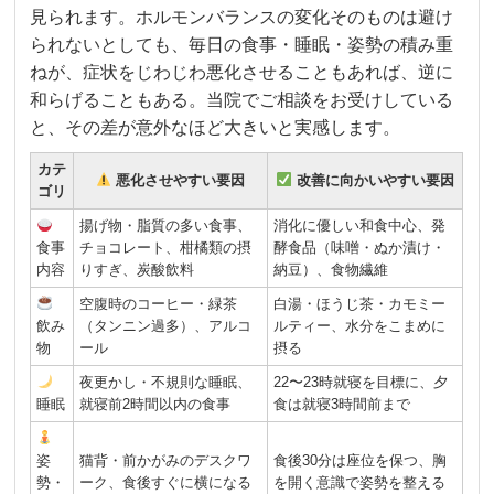
見られます。ホルモンバランスの変化そのものは避け
られないとしても、毎日の食事・睡眠・姿勢の積み重
ねが、症状をじわじわ悪化させることもあれば、逆に
和らげることもある。当院でご相談をお受けしている
と、その差が意外なほど大きいと実感します。
カテ
悪化させやすい要因
改善に向かいやすい要因
ゴリ
揚げ物・脂質の多い食事、
消化に優しい和食中心、発
食事
チョコレート、柑橘類の摂
酵食品（味噌・ぬか漬け・
内容
りすぎ、炭酸飲料
納豆）、食物繊維
空腹時のコーヒー・緑茶
白湯・ほうじ茶・カモミー
飲み
（タンニン過多）、アルコ
ルティー、水分をこまめに
物
ール
摂る
夜更かし・不規則な睡眠、
22〜23時就寝を目標に、夕
睡眠
就寝前2時間以内の食事
食は就寝3時間前まで
姿
猫背・前かがみのデスクワ
食後30分は座位を保つ、胸
勢・
ーク、食後すぐに横になる
を開く意識で姿勢を整える