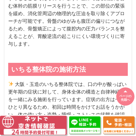
む体幹の筋膜リリースを行うことで、この部位の緊張
を緩め、消化管周辺の物理的な圧迫を取り除くアプロ
ーチが可能です。骨盤のゆがみも腹圧の偏りにつなが
るため、骨盤矯正によって腹腔内の圧力バランスを整
えることが、胃酸逆流の起こりにくい環境づくりに寄
与します。
いちる整体院の施術方法
大阪・玉造のいちる整体院では、口の中が酸っぱい
更年期の症状に対して、身体全体の構造と自律神経系
ページの
を一緒にみる施術を行っています。症状の出方は一人
先頭へ
ひとり異なるため、初回は時間をかけてお話をうかが
い、体の使い方・姿勢・睡眠・ストレスの状態を確認
するところから始めます。
施術の中心になるのは、
骨盤・骨盤底筋のバランス調