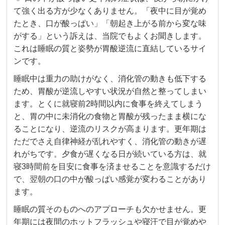
て強く出る方が少なくありません。「夜中に目が覚め
たとき、口が酸っぱい」「朝起き上がる前から変な味
がする」という訴えは、当院でもよくお聞きします。
これは睡眠の質と姿勢が胃酸逆流に直結しているサイ
ンです。
睡眠中は重力の助けがなく、消化管の動きも低下する
ため、胃酸が逆流しやすい状況が自然と整ってしまい
ます。とくに就寝前2時間以内に食事を終えてしまう
と、胃の中に未消化の食物と胃酸が残ったまま横にな
ることになり、逆流のリスクが高まります。更年期は
ただでさえ自律神経が乱れやすく、消化管の動きが遅
れがちです。夕食が遅くなる日が続いている方は、就
寝3時間前を目安に食事を済ませることを意識するだけ
で、翌朝の口の中が酸っぱい感覚が変わることがあり
ます。
睡眠の質そのものへのアプローチも欠かせません。更
年期には夜間のホットフラッシュや寝汗で目が覚めや