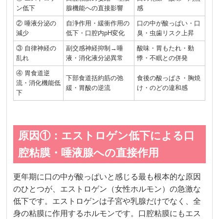
ン低下
腺機能への直接影響
感
② 唾液分泌の
自浄作用・緩衝作用の
口の中が酸っぱい・口
減少
低下・口腔内pH変化
臭・虫歯リスク上昇
③ 自律神経の
副交感神経抑制→唾
酸味・胃もたれ・動
乱れ
液・消化液分泌異常
悸・不眠との併発
④ 胃食道逆
下部食道括約筋の弛
食後の酸っぱさ・胸焼
流・消化機能低
緩・胃酸の逆流
け・のどの違和感
下
原因①：エストロゲン低下による口
腔粘膜・唾液腺への直接作用
更年期に口の中が酸っぱいと感じる最も根本的な原因
のひとつが、エストロゲン（女性ホルモン）の急激な
低下です。エストロゲンは子宮や乳腺だけでなく、全
身の粘膜に作用するホルモンです。口腔粘膜にもエス