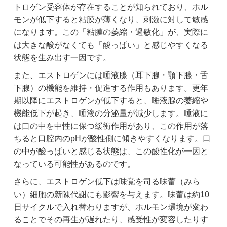
トロゲン受容体が存在することが知られており、ホル
モンが低下すると粘膜が薄くなり、刺激に対して敏感
になります。この「粘膜の萎縮・過敏化」が、実際に
は大きな酸がなくても「酸っぱい」と感じやすくなる
状態を生み出す一因です。
また、エストロゲンには唾液腺（耳下腺・顎下腺・舌
下腺）の機能を維持・促進する作用もあります。更年
期以降にエストロゲンが低下すると、唾液腺の萎縮や
機能低下が起き、唾液の分泌量が減少します。唾液に
は口の中を中性に保つ緩衝作用があり、この作用が落
ちると口腔内のpHが酸性側に傾きやすくなります。口
の中が酸っぱいと感じる状態は、この酸性化が一因と
なっている可能性があるのです。
さらに、エストロゲン低下は味覚を司る味蕾（みら
い）細胞の新陳代謝にも影響を与えます。味蕾は約10
日サイクルで入れ替わりますが、ホルモン環境が変わ
ることでその再生が遅れたり、感受性が変容したりす