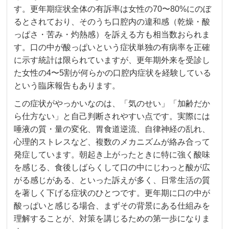
す。更年期症状全体の有訴率は女性の70〜80%にのぼ
るとされており、そのうち口腔内の違和感（乾燥・酸
っぱさ・苦み・灼熱感）を訴える方も相当数おられま
す。口の中が酸っぱいという症状単独の有病率を正確
に示す統計は限られていますが、更年期外来を受診し
た女性の4〜5割が何らかの口腔内症状を経験している
という臨床報告もあります。
この症状がやっかいなのは、「気のせい」「加齢だか
ら仕方ない」と自己判断されやすい点です。実際には
唾液の質・量の変化、胃食道逆流、自律神経の乱れ、
心理的ストレスなど、複数のメカニズムが絡み合って
発症しています。朝起き上がったときに特に強く酸味
を感じる、食後しばらくして口の中にじわっと酸が広
がる感じがある、といった訴えが多く、日常生活の質
を著しく下げる症状のひとつです。更年期に口の中が
酸っぱいと感じる場合、まずその背景にある仕組みを
理解することが、対策を講じるための第一歩になりま