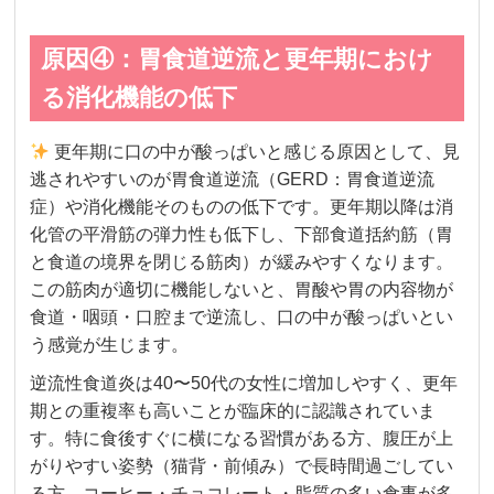
原因④：胃食道逆流と更年期におけ
る消化機能の低下
更年期に口の中が酸っぱいと感じる原因として、見
逃されやすいのが胃食道逆流（GERD：胃食道逆流
症）や消化機能そのものの低下です。更年期以降は消
化管の平滑筋の弾力性も低下し、下部食道括約筋（胃
と食道の境界を閉じる筋肉）が緩みやすくなります。
この筋肉が適切に機能しないと、胃酸や胃の内容物が
食道・咽頭・口腔まで逆流し、口の中が酸っぱいとい
う感覚が生じます。
逆流性食道炎は40〜50代の女性に増加しやすく、更年
期との重複率も高いことが臨床的に認識されていま
す。特に食後すぐに横になる習慣がある方、腹圧が上
がりやすい姿勢（猫背・前傾み）で長時間過ごしてい
る方、コーヒー・チョコレート・脂質の多い食事が多