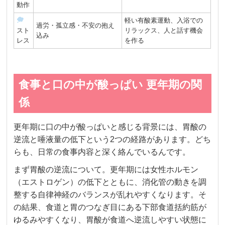
動作
軽い有酸素運動、入浴での
過労・孤立感・不安の抱え
スト
リラックス、人と話す機会
込み
レス
を作る
食事と口の中が酸っぱい 更年期の関
係
更年期に口の中が酸っぱいと感じる背景には、胃酸の
逆流と唾液量の低下という2つの経路があります。どち
らも、日常の食事内容と深く絡んでいるんです。
まず胃酸の逆流について。更年期には女性ホルモン
（エストロゲン）の低下とともに、消化管の動きを調
整する自律神経のバランスが乱れやすくなります。そ
の結果、食道と胃のつなぎ目にある下部食道括約筋が
ゆるみやすくなり、胃酸が食道へ逆流しやすい状態に