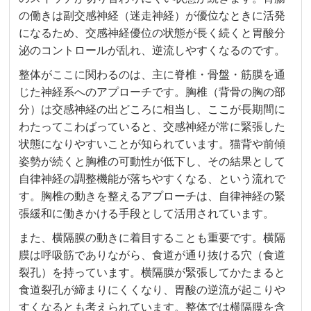
の働きは副交感神経（迷走神経）が優位なときに活発
になるため、交感神経優位の状態が長く続くと胃酸分
泌のコントロールが乱れ、逆流しやすくなるのです。
整体がここに関わるのは、主に脊椎・骨盤・筋膜を通
じた神経系へのアプローチです。胸椎（背骨の胸の部
分）は交感神経の出どころに相当し、ここが長期間に
わたってこわばっていると、交感神経が常に緊張した
状態になりやすいことが知られています。猫背や前傾
姿勢が続くと胸椎の可動性が低下し、その結果として
自律神経の調整機能が落ちやすくなる、という流れで
す。胸椎の動きを整えるアプローチは、自律神経の緊
張緩和に働きかける手段として活用されています。
また、横隔膜の動きに着目することも重要です。横隔
膜は呼吸筋でありながら、食道が通り抜ける穴（食道
裂孔）を持っています。横隔膜が緊張してかたまると
食道裂孔が締まりにくくなり、胃酸の逆流が起こりや
すくなるとも考えられています。整体では横隔膜を含