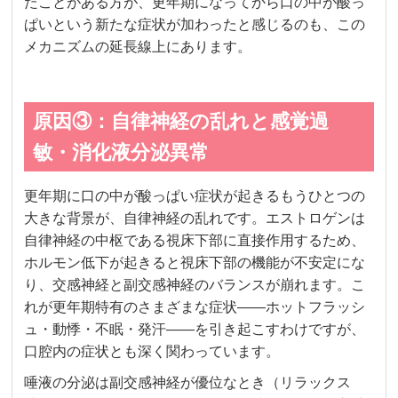
たことがある方が、更年期になってから口の中が酸っ
ぱいという新たな症状が加わったと感じるのも、この
メカニズムの延長線上にあります。
原因③：自律神経の乱れと感覚過
敏・消化液分泌異常
更年期に口の中が酸っぱい症状が起きるもうひとつの
大きな背景が、自律神経の乱れです。エストロゲンは
自律神経の中枢である視床下部に直接作用するため、
ホルモン低下が起きると視床下部の機能が不安定にな
り、交感神経と副交感神経のバランスが崩れます。こ
れが更年期特有のさまざまな症状——ホットフラッシ
ュ・動悸・不眠・発汗——を引き起こすわけですが、
口腔内の症状とも深く関わっています。
唾液の分泌は副交感神経が優位なとき（リラックス