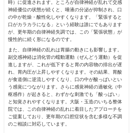
時）に促進されます。ところが自律神経が乱れて交感
神経優位の状態が続くと、唾液の分泌が抑制され、口
の中が乾燥・酸性化しやすくなります。「緊張すると
口がカラカラになる」という経験は誰にでもあります
が、更年期の自律神経失調では、この「緊張状態」が
慢性的に続く形になるのです。
また、自律神経の乱れは胃腸の動きにも影響します。
副交感神経は消化管の蠕動運動（ぜんどう運動）を促
進しますが、これが低下すると胃の内容物の排出が遅
れ、胃内圧が上昇しやすくなります。その結果、胃酸
が食道側に逆流しやすくなり、口の中が酸っぱいとい
う感覚につながります。さらに感覚神経の過敏化（中
枢感作）が起きると、わずかな刺激でも「酸っぱい」
と知覚されやすくなります。大阪・玉造のいちる整体
院では、この自律神経の乱れに着目したアプローチを
ご提案しており、更年期の口腔症状を含む多様な不調
のご相談に対応しています。