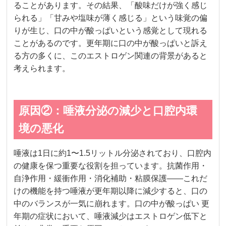
ることがあります。その結果、「酸味だけが強く感じ
られる」「甘みや塩味が薄く感じる」という味覚の偏
りが生じ、口の中が酸っぱいという感覚として現れる
ことがあるのです。更年期に口の中が酸っぱいと訴え
る方の多くに、このエストロゲン関連の背景があると
考えられます。
原因②：唾液分泌の減少と口腔内環
境の悪化
唾液は1日に約1〜1.5リットル分泌されており、口腔内
の健康を保つ重要な役割を担っています。抗菌作用・
自浄作用・緩衝作用・消化補助・粘膜保護——これだ
けの機能を持つ唾液が更年期以降に減少すると、口の
中のバランスが一気に崩れます。口の中が酸っぱい 更
年期の症状において、唾液減少はエストロゲン低下と