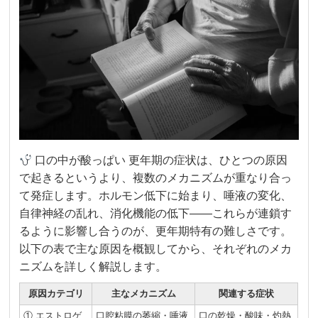
口の中が酸っぱい 更年期の症状は、ひとつの原因
で起きるというより、複数のメカニズムが重なり合っ
て発症します。ホルモン低下に始まり、唾液の変化、
自律神経の乱れ、消化機能の低下——これらが連鎖す
るように影響し合うのが、更年期特有の難しさです。
以下の表で主な原因を概観してから、それぞれのメカ
ニズムを詳しく解説します。
原因カテゴリ
主なメカニズム
関連する症状
① エストロゲ
口腔粘膜の萎縮・唾液
口の乾燥・酸味・灼熱