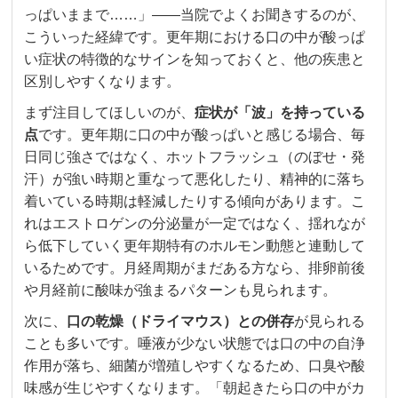
っぱいままで……」——当院でよくお聞きするのが、
こういった経緯です。更年期における口の中が酸っぱ
い症状の特徴的なサインを知っておくと、他の疾患と
区別しやすくなります。
まず注目してほしいのが、
症状が「波」を持っている
点
です。更年期に口の中が酸っぱいと感じる場合、毎
日同じ強さではなく、ホットフラッシュ（のぼせ・発
汗）が強い時期と重なって悪化したり、精神的に落ち
着いている時期は軽減したりする傾向があります。こ
れはエストロゲンの分泌量が一定ではなく、揺れなが
ら低下していく更年期特有のホルモン動態と連動して
いるためです。月経周期がまだある方なら、排卵前後
や月経前に酸味が強まるパターンも見られます。
次に、
口の乾燥（ドライマウス）との併存
が見られる
ことも多いです。唾液が少ない状態では口の中の自浄
作用が落ち、細菌が増殖しやすくなるため、口臭や酸
味感が生じやすくなります。「朝起きたら口の中がカ