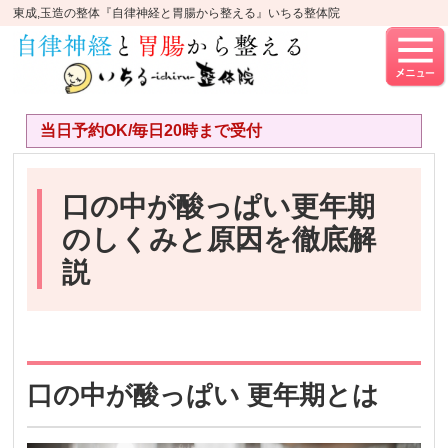
東成,玉造の整体『自律神経と胃腸から整える』いちる整体院
当日予約OK/毎日20時まで受付
口の中が酸っぱい更年期
のしくみと原因を徹底解
説
口の中が酸っぱい 更年期とは