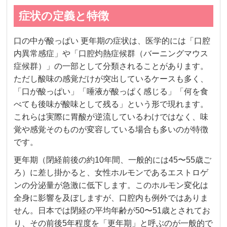
症状の定義と特徴
口の中が酸っぱい 更年期の症状は、医学的には「口腔
内異常感症」や「口腔灼熱症候群（バーニングマウス
症候群）」の一部として分類されることがあります。
ただし酸味の感覚だけが突出しているケースも多く、
「口が酸っぱい」「唾液が酸っぱく感じる」「何を食
べても後味が酸味として残る」という形で現れます。
これらは実際に胃酸が逆流しているわけではなく、味
覚や感覚そのものが変容している場合も多いのが特徴
です。
更年期（閉経前後の約10年間、一般的には45〜55歳ご
ろ）に差し掛かると、女性ホルモンであるエストロゲ
ンの分泌量が急激に低下します。このホルモン変化は
全身に影響を及ぼしますが、口腔内も例外ではありま
せん。日本では閉経の平均年齢が50〜51歳とされてお
り、その前後5年程度を「更年期」と呼ぶのが一般的で