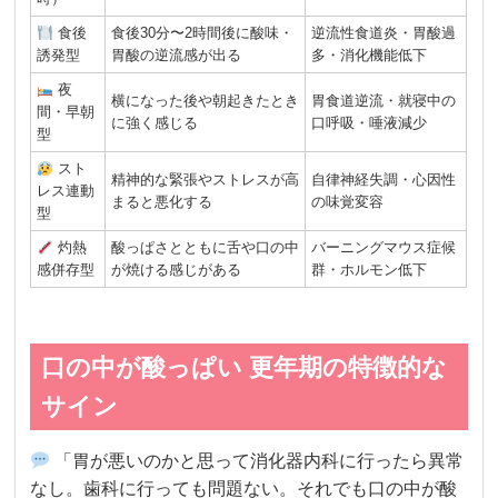
食後
食後30分〜2時間後に酸味・
逆流性食道炎・胃酸過
誘発型
胃酸の逆流感が出る
多・消化機能低下
夜
横になった後や朝起きたとき
胃食道逆流・就寝中の
間・早朝
に強く感じる
口呼吸・唾液減少
型
スト
精神的な緊張やストレスが高
自律神経失調・心因性
レス連動
まると悪化する
の味覚変容
型
灼熱
酸っぱさとともに舌や口の中
バーニングマウス症候
感併存型
が焼ける感じがある
群・ホルモン低下
口の中が酸っぱい 更年期の特徴的な
サイン
「胃が悪いのかと思って消化器内科に行ったら異常
なし。歯科に行っても問題ない。それでも口の中が酸