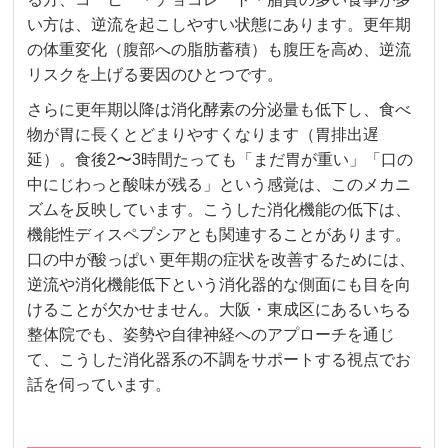
い方は、逆流を起こしやすい状態にあります。更年期
の体重変化（腹部への脂肪蓄積）も腹圧を高め、逆流
リスクを上げる要因のひとつです。
さらに更年期以降は消化酵素の分泌量も低下し、食べ
物が胃に長くとどまりやすくなります（胃排出遅
延）。食後2〜3時間たっても「まだ胃が重い」「口の
中にじわっと酸味が残る」という感覚は、このメカニ
ズムを反映しています。こうした消化機能の低下は、
機能性ディスペプシアとも関連することがあります。
口の中が酸っぱい 更年期の症状を改善するためには、
逆流や消化機能低下という消化器的な側面にも目を向
けることが欠かせません。大阪・東成区にあるいちる
整体院でも、姿勢や自律神経へのアプローチを通じ
て、こうした消化器系の不調をサポートする視点でお
話を伺っています。