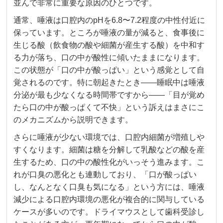
並んで非常に重要な原因のひとつです。
通常、唾液は口腔内のpHを6.8〜7.2程度の中性付近に
保っています。ところが唾液の量が減ると、食事後に
生じる酸（飲食物の酸や細菌が産生する酸）を中和す
る力が落ち、口の中が酸性に傾いたままになります。
この状態が「口の中が酸っぱい」という感覚として自
覚されるのです。特に朝起きたとき——睡眠中は唾液
分泌が最も少なくなる時間帯ですから——「目が覚め
たら口の中が酸っぱくて不快」という訴えはまさにこ
のメカニズムから説明できます。
さらに唾液が少ない環境では、口腔内細菌が増殖しや
すくなります。細菌は糖を分解して乳酸などの酸を産
生するため、口の中の酸性化がいっそう進みます。こ
れが口臭の悪化とも連動しており、「口が酸っぱい
し、なんとなく口臭も気になる」という方には、唾液
減少による口腔内環境の悪化が複合的に関与している
ケースが多いのです。ドライマウスとして歯科受診し