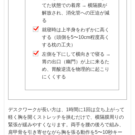
てた状態での着席 → 横隔膜が
解放され、消化管への圧迫が減
る
就寝時は上半身をわずかに高く
する（頭側を5〜10cm程度高く
する枕の工夫）
左側を下にして横向きで寝る →
胃の出口（幽門）が上に来るた
め、胃酸逆流を物理的に起こり
にくくする
デスクワークが長い方は、1時間に1回は立ち上がって
軽く胸を開くストレッチを挟むだけで、横隔膜周りの
緊張が緩みやすくなります。両手を腰の後ろで組み、
肩甲骨を引き寄せながら胸を張る動作を5〜10秒キー