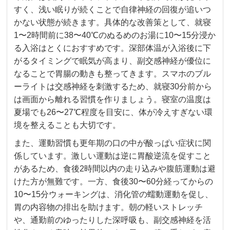
すく、浅い眠りが続くことで自律神経の回復が追いつ
かない状態が続きます。具体的な改善策として、就寝
1〜2時間前に38〜40℃のぬるめのお湯に10〜15分浸か
る入浴はとくにおすすめです。深部体温が入浴後に下
がるタイミングで眠気が高まり、副交感神経が優位に
なることで胃腸の動きも整ってきます。スマホのブル
ーライトは交感神経を刺激するため、就寝30分前から
は画面から離れる習慣を作りましょう。寝室の温度は
夏場でも26〜27℃程度を目安に、体が冷えすぎない環
境を整えることも大切です。
また、運動習慣も更年期の口の中が酸っぱい症状に関
係しています。激しい運動は逆に胃酸逆流を促すこと
があるため、食後2時間以内の走り込みや腹筋運動は避
けた方が無難です。一方、食後30〜60分経ってからの
10〜15分ウォーキングは、消化管の蠕動運動を促し、
胃の内容物の排出を助けます。朝の軽いストレッチ
や、通勤前のゆったりした深呼吸も、副交感神経を活