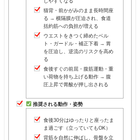
しやすくなる
猫背・前かがみのまま長時間座
る → 横隔膜が圧迫され、食道
括約筋への負担が増える
ウエストをきつく締めたベル
ト・ガードル・補正下着 → 胃
を圧迫し、逆流のリスクを高め
る
食後すぐの前屈・腹筋運動・重
い荷物を持ち上げる動作 → 腹
圧上昇で胃酸が押し出される
推奨される動作・姿勢
食後30分はゆったりと座ったま
ま過ごす（立っていてもOK）
背筋を自然に伸ばし、骨盤を立