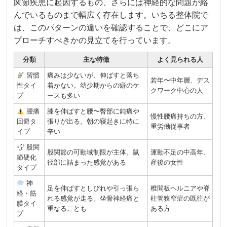
関節疾患に起因するもの、さらには神経的な問題が絡
んでいるものまで幅広く存在します。いちる整体院で
は、このパターンの違いを確認することで、どこにア
プローチすべきかの見立てを行っています。
分類
主な特徴
よく見られる人
習慣
痛みは少ないが、伸ばすと落ち
若年〜中年層、デス
性タイ
着かない。幼少期からの癖のケ
クワーク中心の人
プ
ースも多い
腰痛
膝を伸ばすと腰〜臀部に鈍痛や
慢性腰痛持ちの方、
回避タ
張りが出る。朝の寝起きに特に
重労働従事者
イプ
辛い
股関
股関節の可動域制限が主体。鼠
運動不足の中高年、
節硬化
径部に詰まった感覚がある
産後の女性
タイプ
神
足を伸ばすとしびれや引っ張ら
椎間板ヘルニアや脊
経・筋
れる感覚が走る。坐骨神経痛と
柱管狭窄症の既往が
膜タイ
重なることも
ある方
プ