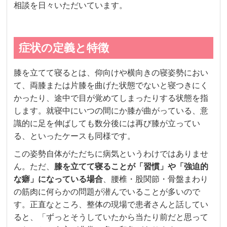
相談を日々いただいています。
症状の定義と特徴
膝を立てて寝るとは、仰向けや横向きの寝姿勢におい
て、両膝または片膝を曲げた状態でないと寝つきにく
かったり、途中で目が覚めてしまったりする状態を指
します。就寝中にいつの間にか膝が曲がっている、意
識的に足を伸ばしても数分後には再び膝が立ってい
る、といったケースも同様です。
この姿勢自体がただちに病気というわけではありませ
ん。ただ、
膝を立てて寝ることが「習慣」や「強迫的
な癖」になっている場合
、腰椎・股関節・骨盤まわり
の筋肉に何らかの問題が潜んでいることが多いので
す。正直なところ、整体の現場で患者さんと話してい
ると、「ずっとそうしていたから当たり前だと思って