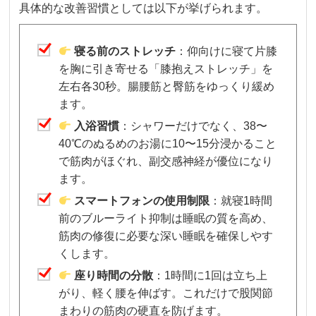
具体的な改善習慣としては以下が挙げられます。
寝る前のストレッチ
：仰向けに寝て片膝
を胸に引き寄せる「膝抱えストレッチ」を
左右各30秒。腸腰筋と臀筋をゆっくり緩め
ます。
入浴習慣
：シャワーだけでなく、38〜
40℃のぬるめのお湯に10〜15分浸かること
で筋肉がほぐれ、副交感神経が優位になり
ます。
スマートフォンの使用制限
：就寝1時間
前のブルーライト抑制は睡眠の質を高め、
筋肉の修復に必要な深い睡眠を確保しやす
くします。
座り時間の分散
：1時間に1回は立ち上
がり、軽く腰を伸ばす。これだけで股関節
まわりの筋肉の硬直を防げます。