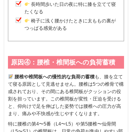
長時間歩いた日の夜に特に膝を立てて寝
たくなる
椅子に浅く腰かけたときに太ももの裏が
つっぱる感覚がある
原因④：腰椎・椎間板への負荷蓄積
腰椎や椎間板への慢性的な負荷の蓄積
も、膝を立て
て寝る原因として見逃せません。腰椎は5つの椎骨で構
成されており、その間にある椎間板がクッションの役
割を担っています。この椎間板が変性・圧迫を受ける
と、仰向けで足を伸ばした姿勢では腰椎への圧力が高
まり、痛みや不快感が生じやすくなります。
特に腰椎の第4〜5番（L4〜L5）や第5腰椎〜仙骨間
（L5〜S1）の椎間板は、日常の負荷が集中しやすい部