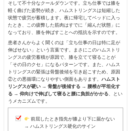
そして不十分なクールダウンです。立ち仕事では膝を
軽く曲げた姿勢が続き、ハムストリングスは短縮した
状態で疲労が蓄積します。夜に帰宅してベッドに入っ
たとき、この疲弊した筋肉はすでに「縮んだ状態」に
なっており、膝を伸ばすことへの抵抗を示すのです。
患者さんからよく聞くのは「立ち仕事の日は特に足が
伸ばせない」という言葉です。まさにこのハムストリ
ングスの疲労蓄積が原因で、膝を立てて寝ることが
「その日のクセ」になるパターンです。また、ハムス
トリングスの緊張は骨盤後傾を引き起こすため、原因
②との悪循環になりやすい側面もあります。
ハムスト
リングスが硬い → 骨盤が後傾する → 腰椎が平坦化す
る → 仰向けで伸ばして寝ると腰に負担がかかる
、とい
うメカニズムです。
前屈したとき指先が膝より下に届かない
→ ハムストリングス硬化のサイン