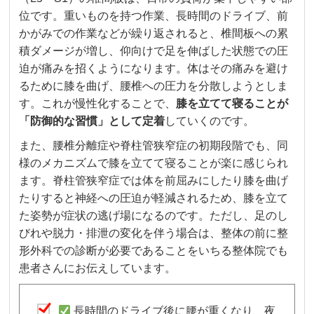
位です。重いものを持つ作業、長時間のドライブ、前
かがみでの作業などが繰り返されると、椎間板への累
積ダメージが増し、仰向けで足を伸ばした状態での圧
迫が痛みを招くようになります。体はその痛みを避け
るために膝を曲げ、腰椎への圧力を分散しようとしま
す。これが慢性化することで、
膝を立てて寝ることが
「防御的な習慣」として定着
していくのです。
また、腰椎分離症や脊柱管狭窄症の初期段階でも、同
様のメカニズムで膝を立てて寝ることが楽に感じられ
ます。脊柱管狭窄症では体を前屈みにしたり膝を曲げ
たりすると神経への圧迫が軽減されるため、膝を立て
た姿勢が症状の逃げ場になるのです。ただし、足のし
びれや脱力・排泄の変化を伴う場合は、整体の前に整
形外科での診断が必要であることをいちる整体院でも
患者さんにお伝えしています。
長時間のドライブ後に腰が重くなり、夜