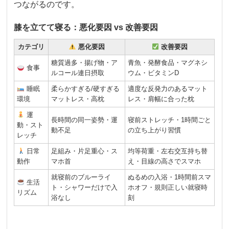
つながるのです。
膝を立てて寝る：悪化要因 vs 改善要因
カテゴリ
悪化要因
改善要因
糖質過多・揚げ物・ア
青魚・発酵食品・マグネシ
食事
ルコール連日摂取
ウム・ビタミンD
睡眠
柔らかすぎる/硬すぎる
適度な反発力のあるマット
環境
マットレス・高枕
レス・肩幅に合った枕
運
長時間の同一姿勢・運
寝前ストレッチ・1時間ごと
動・スト
動不足
の立ち上がり習慣
レッチ
日常
足組み・片足重心・ス
均等荷重・左右交互持ち替
動作
マホ首
え・目線の高さでスマホ
就寝前のブルーライ
ぬるめの入浴・1時間前スマ
生活
ト・シャワーだけで入
ホオフ・規則正しい就寝時
リズム
浴なし
刻