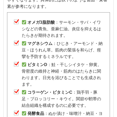
素が参考になります。
オメガ3脂肪酸
：サーモン・サバ・イワ
シなどの青魚、亜麻仁油。炎症を抑えるは
たらきが期待されます。
マグネシウム
：ひじき・アーモンド・納
豆・ほうれん草。筋肉の緊張を和らげ、痙
攣を予防するミネラルです。
ビタミンD
：鮭・干しシイタケ・卵黄。
骨密度の維持と神経・筋肉のはたらきに関
わります。日光を浴びることでも生成され
ます。
コラーゲン・ビタミンC
：鶏手羽・豚
足・ブロッコリー・キウイ。関節や靭帯の
結合組織を構成するのに必要です。
発酵食品
：ぬか漬け・味噌汁・納豆・ヨ