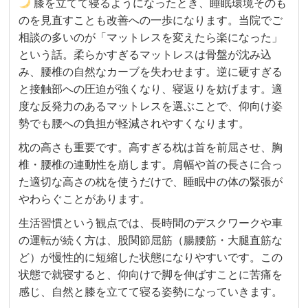
膝を立てて寝るようになったとき、睡眠環境そのも
のを見直すことも改善への一歩になります。当院でご
相談の多いのが「マットレスを変えたら楽になった」
という話。柔らかすぎるマットレスは骨盤が沈み込
み、腰椎の自然なカーブを失わせます。逆に硬すぎる
と接触部への圧迫が強くなり、寝返りを妨げます。適
度な反発力のあるマットレスを選ぶことで、仰向け姿
勢でも腰への負担が軽減されやすくなります。
枕の高さも重要です。高すぎる枕は首を前屈させ、胸
椎・腰椎の連動性を崩します。肩幅や首の長さに合っ
た適切な高さの枕を使うだけで、睡眠中の体の緊張が
やわらぐことがあります。
生活習慣という観点では、長時間のデスクワークや車
の運転が続く方は、股関節屈筋（腸腰筋・大腿直筋な
ど）が慢性的に短縮した状態になりやすいです。この
状態で就寝すると、仰向けで脚を伸ばすことに苦痛を
感じ、自然と膝を立てて寝る姿勢になっていきます。