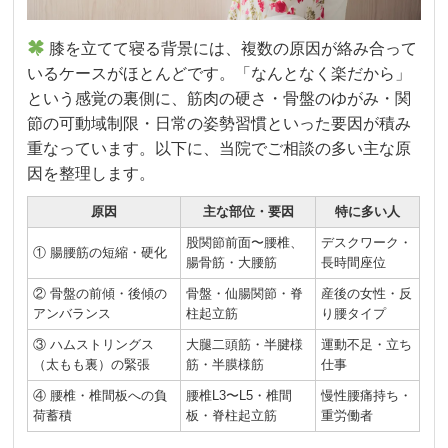
膝を立てて寝る背景には、複数の原因が絡み合って
いるケースがほとんどです。「なんとなく楽だから」
という感覚の裏側に、筋肉の硬さ・骨盤のゆがみ・関
節の可動域制限・日常の姿勢習慣といった要因が積み
重なっています。以下に、当院でご相談の多い主な原
因を整理します。
原因
主な部位・要因
特に多い人
股関節前面〜腰椎、
デスクワーク・
① 腸腰筋の短縮・硬化
腸骨筋・大腰筋
長時間座位
② 骨盤の前傾・後傾の
骨盤・仙腸関節・脊
産後の女性・反
アンバランス
柱起立筋
り腰タイプ
③ ハムストリングス
大腿二頭筋・半腱様
運動不足・立ち
（太もも裏）の緊張
筋・半膜様筋
仕事
④ 腰椎・椎間板への負
腰椎L3〜L5・椎間
慢性腰痛持ち・
荷蓄積
板・脊柱起立筋
重労働者