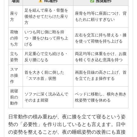
場面
NG動作
推奨動作
足を組んで座る・骨盤を
座り
座骨を均等に座面につけ、背
後傾させてだらけた座り
方
もたれに頼りすぎない
方
荷物
いつも同じ側に鞄を持
左右を交互に持ち替える・膝
の持
つ・腰をひねって持ち上
を使って荷物を持ち上げる
ち方
げる
立ち
片足重心で立ち続ける・
両足均等に体重をかけ、お腹
姿勢
反り腰になる
を軽く引き込む意識を持つ
スマ
首を大きく前に倒した
画面を目線の高さに上げ、首
ホ操
「スマホ首」状態
を立てたまま操作する
作
就寝
ソファに深く沈み込んで
ベッドに移動し、横向き抱き
前の
そのまま就寝
枕姿勢で腰を休める
動作
日常動作の積み重ねが、夜に膝を立てて寝るという姿
勢の「必要性」を作り出しているとも言えます。日中
の姿勢を整えることが、夜の睡眠姿勢の改善にも直接