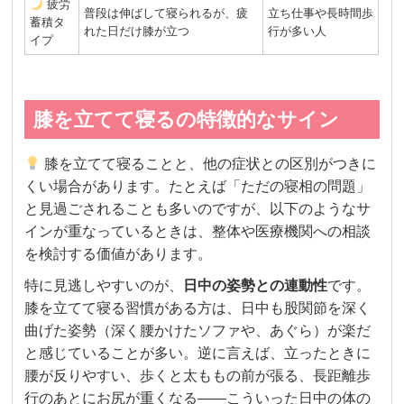
疲労
普段は伸ばして寝られるが、疲
立ち仕事や長時間歩
蓄積タ
れた日だけ膝が立つ
行が多い人
イプ
膝を立てて寝るの特徴的なサイン
膝を立てて寝ることと、他の症状との区別がつきに
くい場合があります。たとえば「ただの寝相の問題」
と見過ごされることも多いのですが、以下のようなサ
インが重なっているときは、整体や医療機関への相談
を検討する価値があります。
特に見逃しやすいのが、
日中の姿勢との連動性
です。
膝を立てて寝る習慣がある方は、日中も股関節を深く
曲げた姿勢（深く腰かけたソファや、あぐら）が楽だ
と感じていることが多い。逆に言えば、立ったときに
腰が反りやすい、歩くと太ももの前が張る、長距離歩
行のあとにお尻が重くなる——こういった日中の体の