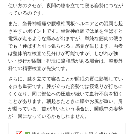
使い方のクセが、夜間の膝を立てて寝る姿勢につなが
っているのです。
また、坐骨神経痛や腰椎椎間板ヘルニアとの混同も起
きやすいポイントです。坐骨神経痛では足を伸ばすと
電気が走るような痛みが出ますが、単純な筋肉の硬さ
でも「伸ばすと引っ張られる」感覚が生じます。両者
は整体的な検査で見分けが可能ですが、しびれが強
い・歩行が困難・排泄に違和感がある場合は、整形外
科での精密検査が先決です。
さらに、膝を立てて寝ることが睡眠の質に影響してい
る点も重要です。膝が立った姿勢では寝返りが打ちに
くくなり、同じ部位への圧迫が続いて血行不良を招く
ことがあります。朝起きたときに腰やお尻が重い、肩
が凝っている、首が痛いという場合は、睡眠中の姿勢
が一因になっているかもしれません。