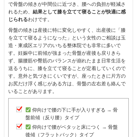
で骨盤の傾きが中間位に近づき、腰への負担が軽減さ
れるため、
結果として膝を立てて寝ることが快適に感
じられる
わけです。
骨盤の傾きは産後に特に変化しやすく、出産後に「膝
を立てて寝るようになった」という女性のご相談は玉
造・東成区エリアのいちる整体院でも非常に多いで
す。妊娠中に前傾が強まった骨盤が産後も戻りきら
ず、腸腰筋や臀筋のバランスが崩れたまま日常生活を
送るうちに、膝を立てて寝ることが定着していくので
す。意外と気づきにくいですが、座ったときに片方の
お尻だけ浮く感じがある方は、骨盤の左右差も絡んで
いることがあります。
仰向けで腰の下に手が入りすぎる → 骨
盤前傾（反り腰）タイプ
仰向けで腰がベタッと床につく → 骨盤
後傾（フラットバック）タイプ