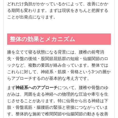
どれだけ負担がかかっているかによって、改善にかか
る期間も変わります。まずは現状をきちんと把握する
ことが出発点になります。
整体の効果とメカニズム
膝を立てて寝る状態になる背景には、腰椎の前弯消
失・骨盤の後傾・股関節屈筋群の短縮・仙腸関節のロ
ックなど、複数の要因が絡み合っています。整体では
これらに対して、神経系・筋膜・骨格という3つの層か
らアプローチするのが基本的な考え方です。
まず
神経系へのアプローチ
について。腰椎や骨盤のゆ
がみは、周囲を走る神経への物理的な圧迫や牽引を生
じさせることがあります。特に仙骨から出る神経は下
肢・骨盤底筋・腸腰筋の緊張と密接につながっていま
す。整体的な施術で椎間関節や仙腸関節の動きを改善