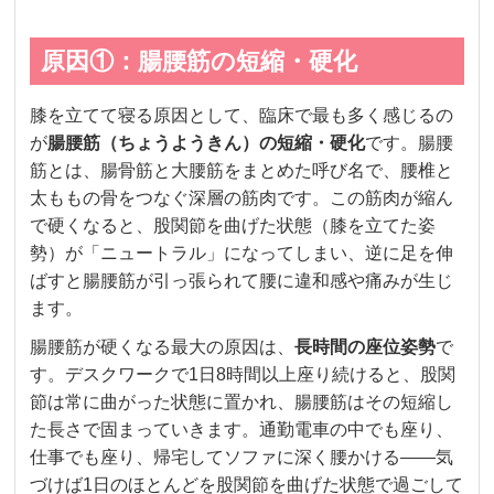
原因①：腸腰筋の短縮・硬化
膝を立てて寝る原因として、臨床で最も多く感じるの
が
腸腰筋（ちょうようきん）の短縮・硬化
です。腸腰
筋とは、腸骨筋と大腰筋をまとめた呼び名で、腰椎と
太ももの骨をつなぐ深層の筋肉です。この筋肉が縮ん
で硬くなると、股関節を曲げた状態（膝を立てた姿
勢）が「ニュートラル」になってしまい、逆に足を伸
ばすと腸腰筋が引っ張られて腰に違和感や痛みが生じ
ます。
腸腰筋が硬くなる最大の原因は、
長時間の座位姿勢
で
す。デスクワークで1日8時間以上座り続けると、股関
節は常に曲がった状態に置かれ、腸腰筋はその短縮し
た長さで固まっていきます。通勤電車の中でも座り、
仕事でも座り、帰宅してソファに深く腰かける——気
づけば1日のほとんどを股関節を曲げた状態で過ごして