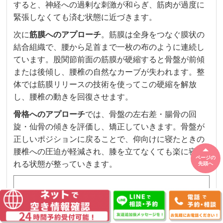
すると、神経への過剰な刺激が和らぎ、筋肉が過度に
緊張しなくても済む状態に近づきます。
次に
筋膜へのアプローチ
。筋膜は全身をつなぐ膜状の
結合組織で、腰から足首まで一枚の布のように連続し
ています。股関節前面の筋膜が硬縮すると骨盤が前傾
または後傾し、腰椎の自然なカーブが失われます。整
体では筋膜リリースの技術を使ってこの硬縮を解放
し、腰椎の動きを回復させます。
骨格へのアプローチ
では、骨盤の左右差・腸骨の回
旋・仙骨の傾きを評価し、矯正していきます。骨盤が
正しいポジションに戻ることで、仰向けに寝たときの
腰椎への圧迫が軽減され、膝を立てなくても楽に寝ら
ページの
れる状態が整っていきます。
先頭へ
神経系：椎間関節・仙腸関節の動きを改
善し、神経への余分な刺激を減らす
筋膜：股関節前面・腰背部の筋膜硬縮を