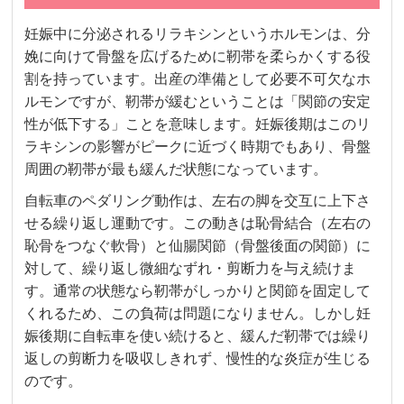
妊娠中に分泌されるリラキシンというホルモンは、分
娩に向けて骨盤を広げるために靭帯を柔らかくする役
割を持っています。出産の準備として必要不可欠なホ
ルモンですが、靭帯が緩むということは「関節の安定
性が低下する」ことを意味します。妊娠後期はこのリ
ラキシンの影響がピークに近づく時期でもあり、骨盤
周囲の靭帯が最も緩んだ状態になっています。
自転車のペダリング動作は、左右の脚を交互に上下さ
せる繰り返し運動です。この動きは恥骨結合（左右の
恥骨をつなぐ軟骨）と仙腸関節（骨盤後面の関節）に
対して、繰り返し微細なずれ・剪断力を与え続けま
す。通常の状態なら靭帯がしっかりと関節を固定して
くれるため、この負荷は問題になりません。しかし妊
娠後期に自転車を使い続けると、緩んだ靭帯では繰り
返しの剪断力を吸収しきれず、慢性的な炎症が生じる
のです。