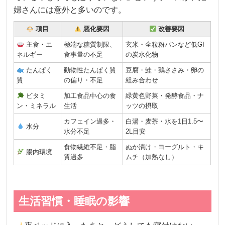
婦さんには意外と多いのです。
項目
悪化要因
改善要因
主食・エ
極端な糖質制限、
玄米・全粒粉パンなど低GI
ネルギー
食事量の不足
の炭水化物
たんぱく
動物性たんぱく質
豆腐・鮭・鶏ささみ・卵の
質
の偏り・不足
組み合わせ
ビタミ
加工食品中心の食
緑黄色野菜・発酵食品・ナ
ン・ミネラル
生活
ッツの摂取
カフェイン過多・
白湯・麦茶・水を1日1.5〜
水分
水分不足
2L目安
食物繊維不足・脂
ぬか漬け・ヨーグルト・キ
腸内環境
質過多
ムチ（加熱なし）
生活習慣・睡眠の影響