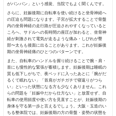
がパンパン」という感覚、当院でもよく聞くんです。
さらに、妊娠後期に自転車を使い続けると坐骨神経へ
の圧迫も問題になります。子宮が拡大することで骨盤
内の坐骨神経の走行路が圧迫されやすくなっていると
ころへ、サドルへの長時間の座圧が加わると、坐骨神
経が刺激されて電気が走るような痛み・しびれが臀
部〜太もも後面に出ることがあります。これが妊娠後
期の坐骨神経痛のひとつのパターンです。
また、自転車のハンドルを握り続けることで腕・肩・
首にも慢性的な緊張が蓄積します。妊娠後期は睡眠の
質も低下しがちで、夜ベッドに入ったあとに「腕がだ
るくて眠れない」「首肩がガチガチで寝返りがつら
い」といった状態になる方も少なくありません。これ
らの問題を「妊娠中だから仕方ない」と放置せず、自
転車の使用頻度や使い方を見直すことが、妊娠後期の
身体を守る第一歩と言えるでしょう。大阪・玉造のい
ちる整体院では、妊娠後期の方の骨盤・姿勢の状態を