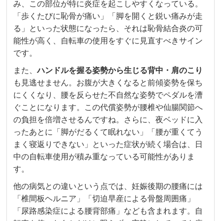
み、この部位が特に炎症を起こしやすくなっている。
「歩くたびに恥骨が痛い」「脚を開くと鋭い痛みが走
る」といった状態になったら、それは恥骨結合炎の可
能性が高く、自転車の使用をすぐに見直すべきサイン
です。
また、
ハンドルを握る姿勢から生じる背中・肩のこり
も見逃せません。お腹が大きくなると前傾姿勢を保ち
にくくなり、腰を反らせた不自然な姿勢でペダルを漕
ぐことになります。この代償姿勢が腰椎や仙腸関節へ
の負担を倍増させるんですね。さらに、夜ベッドに入
ったあとに「脚がだるくて眠れない」「腰が重くてう
まく寝返りできない」といった症状が続く場合は、日
中の自転車使用が積み重なっている可能性がありま
す。
他の病気との違いという点では、妊娠後期の腰痛には
「椎間板ヘルニア」「切迫早産による骨盤周囲痛」
「尿路感染症による腰背部痛」なども含まれます。自