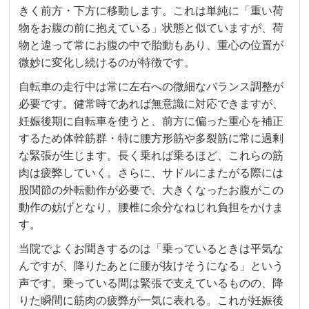
きく前方・下方に移動します。これは単純に「重い荷
物をお腹の前に抱えている」状態と似ていますが、荷
物と違って常にお腹の中で胎動もあり、重心の位置が
微妙に変化し続けるのが特徴です。
自転車の走行中は常に左右への微細なバランス調整が
必要です。健常時であれば無意識に対応できますが、
妊娠後期に自転車を使うと、前方に偏った重心を補正
するため体幹筋群・特に腰方形筋や多裂筋に常に過剰
な緊張が生じます。長く乗れば乗るほど、これらの筋
肉は疲弊していく。さらに、サドルにまたがる際には
股関節の外転動作が必要で、大きくなったお腹がこの
動作の妨げとなり、腰椎に余分なねじれ負担をかけま
す。
当院でよくお聞きするのは「乗っているときは平気な
んですが、降りたあとに腰が抜けそうになる」という
声です。乗っている間は緊張で支えているものの、降
りた瞬間に筋肉の疲弊が一気に表れる。これが妊娠後