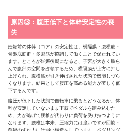
原因③：腹圧低下と体幹安定性の喪
失
妊娠前の体幹（コア）の安定性は、横隔膜・腹横筋・
骨盤底筋群・多裂筋が協調して働くことで保たれてい
ます。ところが妊娠後期になると、子宮が大きく膨ら
んで腹部の空間を占領するため、横隔膜が上方に押し
上げられ、腹横筋が引き伸ばされた状態で機能しづら
くなります。結果として腹圧を高める能力が著しく低
下するんです。
腹圧が低下した状態で自転車に乗るとどうなるか。体
幹が安定していないまま下肢でペダルを踏み込むた
め、力が逃げて腰椎が代わりに負荷を受け持つように
なります。腰椎は本来、圧縮力には強いですが回旋・
前後のずれ力には弱い構造をしています。ペダリング