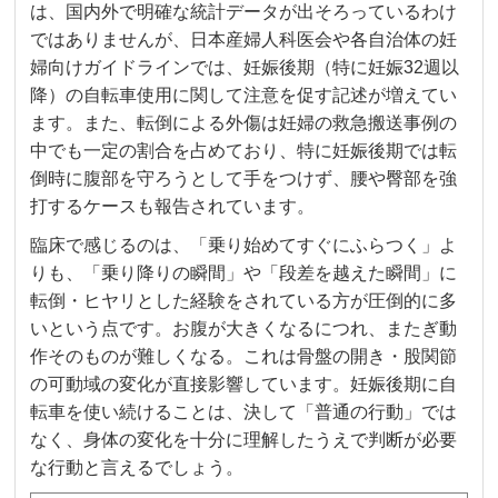
は、国内外で明確な統計データが出そろっているわけ
ではありませんが、日本産婦人科医会や各自治体の妊
婦向けガイドラインでは、妊娠後期（特に妊娠32週以
降）の自転車使用に関して注意を促す記述が増えてい
ます。また、転倒による外傷は妊婦の救急搬送事例の
中でも一定の割合を占めており、特に妊娠後期では転
倒時に腹部を守ろうとして手をつけず、腰や臀部を強
打するケースも報告されています。
臨床で感じるのは、「乗り始めてすぐにふらつく」よ
りも、「乗り降りの瞬間」や「段差を越えた瞬間」に
転倒・ヒヤリとした経験をされている方が圧倒的に多
いという点です。お腹が大きくなるにつれ、またぎ動
作そのものが難しくなる。これは骨盤の開き・股関節
の可動域の変化が直接影響しています。妊娠後期に自
転車を使い続けることは、決して「普通の行動」では
なく、身体の変化を十分に理解したうえで判断が必要
な行動と言えるでしょう。