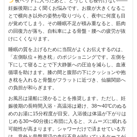
夜ベッドに入ったあと、どうしても寝付けない——
妊娠後期によく聞くお悩みです。お腹が大きくなるこ
とで横向き以外の姿勢が取りづらく、夜中に何度も目
が覚めてしまう。その睡眠不足が積み重なると、筋肉
の回復力が落ち、自転車による骨盤・腰への疲労が抜
けにくくなります。
睡眠の質を上げるために当院がよくお伝えするのは、
「左側臥位＋抱き枕」のポジショニングです。左側を
下にして寝ることで下大静脈への圧迫を減らし、血液
循環を助けます。膝の間と腹部の下にクッションや抱
き枕を入れると骨盤がフラットに近づき、仙腸関節へ
の負担が和らぎます。
お風呂は湯船に浸かることを推奨します。ただし、妊
娠後期の長時間入浴・高温浴は避け、38〜40℃のぬる
めのお湯に15分程度が目安。入浴後は体温が下がりは
じめる30〜60分後に布団に入ると、スムーズに眠れる
可能性が高まります。シャワーだけで済ませている方
は、意外と骨盤周辺の血行不良が続いているケースが