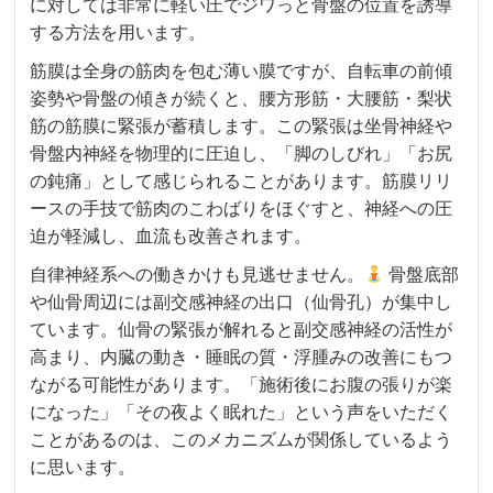
に対しては非常に軽い圧でジワっと骨盤の位置を誘導
する方法を用います。
筋膜は全身の筋肉を包む薄い膜ですが、自転車の前傾
姿勢や骨盤の傾きが続くと、腰方形筋・大腰筋・梨状
筋の筋膜に緊張が蓄積します。この緊張は坐骨神経や
骨盤内神経を物理的に圧迫し、「脚のしびれ」「お尻
の鈍痛」として感じられることがあります。筋膜リリ
ースの手技で筋肉のこわばりをほぐすと、神経への圧
迫が軽減し、血流も改善されます。
自律神経系への働きかけも見逃せません。
骨盤底部
や仙骨周辺には副交感神経の出口（仙骨孔）が集中し
ています。仙骨の緊張が解れると副交感神経の活性が
高まり、内臓の動き・睡眠の質・浮腫みの改善にもつ
ながる可能性があります。「施術後にお腹の張りが楽
になった」「その夜よく眠れた」という声をいただく
ことがあるのは、このメカニズムが関係しているよう
に思います。