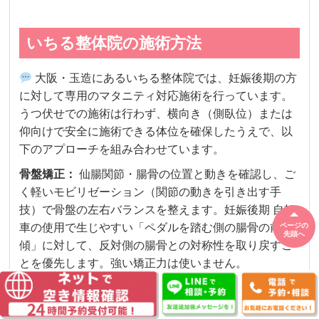
いちる整体院の施術方法
大阪・玉造にあるいちる整体院では、妊娠後期の方
に対して専用のマタニティ対応施術を行っています。
うつ伏せでの施術は行わず、横向き（側臥位）または
仰向けで安全に施術できる体位を確保したうえで、以
下のアプローチを組み合わせています。
骨盤矯正：
仙腸関節・腸骨の位置と動きを確認し、ご
く軽いモビリゼーション（関節の動きを引き出す手
技）で骨盤の左右バランスを整えます。妊娠後期 自転
ページの
車の使用で生じやすい「ペダルを踏む側の腸骨の前
先頭へ
傾」に対して、反対側の腸骨との対称性を取り戻すこ
とを優先します。強い矯正力は使いません。
筋膜・筋肉へのアプローチ：
大腰筋・腸腰筋・梨状
筋・骨盤底筋群に対し、トリガーポイントリリースや