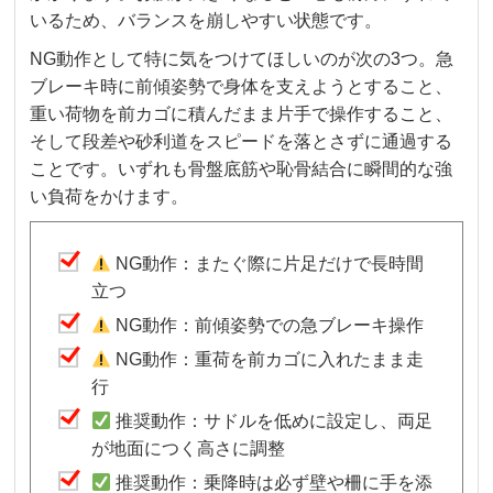
いるため、バランスを崩しやすい状態です。
NG動作として特に気をつけてほしいのが次の3つ。急
ブレーキ時に前傾姿勢で身体を支えようとすること、
重い荷物を前カゴに積んだまま片手で操作すること、
そして段差や砂利道をスピードを落とさずに通過する
ことです。いずれも骨盤底筋や恥骨結合に瞬間的な強
い負荷をかけます。
NG動作：またぐ際に片足だけで長時間
立つ
NG動作：前傾姿勢での急ブレーキ操作
NG動作：重荷を前カゴに入れたまま走
行
推奨動作：サドルを低めに設定し、両足
が地面につく高さに調整
推奨動作：乗降時は必ず壁や柵に手を添