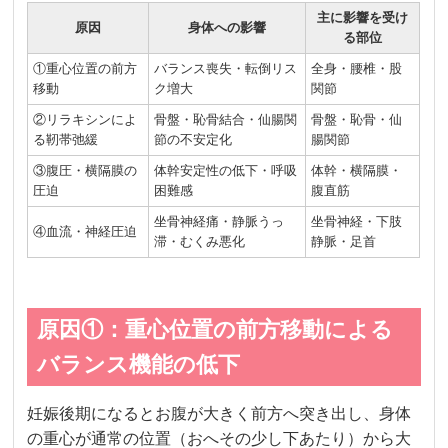
主に影響を受け
原因
身体への影響
る部位
①重心位置の前方
バランス喪失・転倒リス
全身・腰椎・股
移動
ク増大
関節
②リラキシンによ
骨盤・恥骨結合・仙腸関
骨盤・恥骨・仙
る靭帯弛緩
節の不安定化
腸関節
③腹圧・横隔膜の
体幹安定性の低下・呼吸
体幹・横隔膜・
圧迫
困難感
腹直筋
坐骨神経痛・静脈うっ
坐骨神経・下肢
④血流・神経圧迫
滞・むくみ悪化
静脈・足首
原因①：重心位置の前方移動による
バランス機能の低下
妊娠後期になるとお腹が大きく前方へ突き出し、身体
の重心が通常の位置（おへその少し下あたり）から大