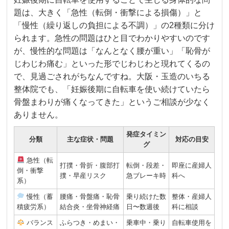
題は、大きく「急性（転倒・衝撃による損傷）」と
「慢性（繰り返しの負担による不調）」の2種類に分け
られます。急性の問題はひと目でわかりやすいのです
が、慢性的な問題は「なんとなく腰が重い」「恥骨が
じわじわ痛む」といった形でじわじわと現れてくるの
で、見過ごされがちなんですね。大阪・玉造のいちる
整体院でも、「妊娠後期に自転車を使い続けていたら
骨盤まわりが痛くなってきた」というご相談が少なく
ありません。
発症タイミン
分類
主な症状・問題
対応の目安
グ
急性（転
打撲・骨折・腹部打
転倒・段差・
即座に産婦人
倒・衝撃
撲・早産リスク
急ブレーキ時
科へ
系）
慢性（蓄
腰痛・骨盤痛・恥骨
乗り続けた数
整体・産婦人
積疲労系）
結合炎・坐骨神経痛
日〜数週後
科に相談
バランス
ふらつき・めまい・
乗車中・乗り
自転車使用を