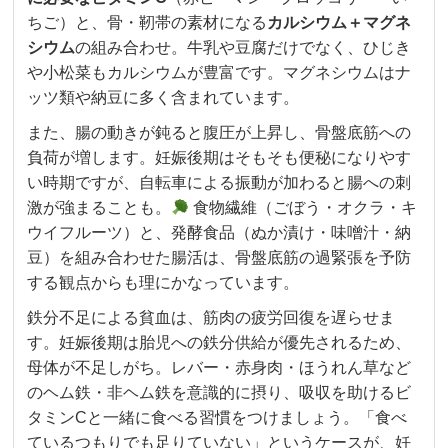
ちご）と、骨・靭帯の素材になる
カルシウム＋マグネ
シウム
の組み合わせ。牛乳や豆腐だけでなく、ひじき
や小松菜もカルシウムが豊富です。マグネシウムはナ
ッツ類や納豆に多く含まれています。
また、腸の動きが鈍ると腹圧が上昇し、骨盤底筋への
負荷が増します。妊娠後期はそもそも便秘になりやす
い時期ですが、自転車による振動が加わると腸への刺
激が強まることも。
食物繊維（ごぼう・オクラ・キ
ウイフルーツ）と、発酵食品（ぬか漬け・味噌汁・納
豆）を組み合わせた腸活は、骨盤底筋の過緊張を予防
する観点からも理にかなっています。
鉄分不足による貧血は、筋肉の疲労回復を遅らせま
す。妊娠後期は胎児への鉄分供給が優先されるため、
母体が不足しがち。レバー・赤身肉・ほうれん草など
のヘム鉄・非ヘム鉄を意識的に摂り、吸収を助けるビ
タミンCと一緒に食べる習慣をつけましょう。「食べ
ているつもりでも足りていない」というケースが、妊