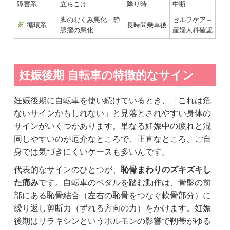
障害系
立ちこけ
降り時
中断
脚のむくみ悪化・静
セルフケア＋
循環系
長時間乗車後
脈瘤の悪化
産婦人科確認
妊娠後期 自転車の特徴的なサイン
妊娠後期に自転車を使い続けているとき、「これは危
ないサインかもしれない」と見落とされやすい身体の
サインがいくつかあります。単なる妊娠中の疲れと混
同しやすいのが厄介なところで、正直なところ、ご自
身では気づきにくいケースも多いんです。
代表的なサインのひとつが、
恥骨まわりのズキズキし
た痛み
です。自転車のペダルを踏む動作は、骨盤の前
部にある恥骨結合（左右の恥骨をつなぐ軟骨部分）に
繰り返し剪断力（ずれる方向の力）をかけます。妊娠
後期はリラキシンというホルモンの影響で靭帯がゆる