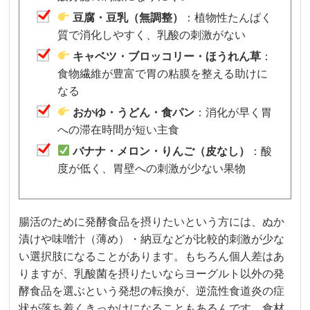
豆腐・豆乳（無調整）
：植物性たんぱく
質で消化しやすく、乳酸の刺激がない
キャベツ・ブロッコリー・ほうれん草
：
食物繊維が豊富で胃の粘膜を整える助けに
なる
おかゆ・うどん・食パン
：消化が早く胃
への滞在時間が短い主食
バナナ・メロン・りんご（皮なし）
：酸
度が低く、胃壁への刺激が少ない果物
腸活のために発酵食品を摂りたいという方には、ぬか
漬けや味噌汁（薄め）・納豆などが比較的刺激が少な
い選択肢になることがあります。もちろん個人差はあ
りますが、乳酸菌を摂りたいならヨーグルト以外の発
酵食品を選ぶという発想の転換が、逆流性食道炎の症
状が落ち着くきっかけになることもあるんです。食材