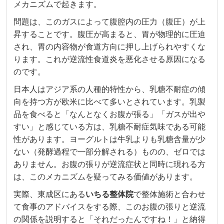
メカニズムで起きます。
問題は、このガスによって腹腔内の圧力（腹圧）が上
昇することです。腹圧が高まると、胃が物理的に圧迫
され、胃の内容物が食道方向に押し上げられやすくな
ります。これが逆流性食道炎を悪化させる原因になる
のです。
日本人はアジア系の人種的特性から、乳糖不耐症の傾
向を持つ方が欧米に比べて多いとされています。乳製
品を食べると「なんとなくお腹が張る」「ガスが出や
すい」と感じている方は、乳糖不耐症気味である可能
性があります。ヨーグルトは牛乳よりも乳糖含量が少
ない（発酵過程で一部分解される）ものの、ゼロでは
ありません。お腹の張りが逆流症状と同時に現れる方
は、このメカニズムを疑ってみる価値があります。
実際、東成区にある
いちる整体院
で整体施術と合わせ
て食事のアドバイスをする際、このお腹の張りと逆流
の関係を説明すると「それだったんですね！」と納得