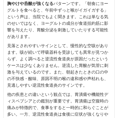
胸やけや呑酸が強くなる
パターンです。「朝食にヨー
グルトを食べると、午前中ずっと喉がイガイガする」
という声は、当院でもよく聞きます。これは単なる気
のせいではなく、ヨーグルトの成分が食道括約筋に影
響を与えたり、胃酸分泌を刺激していたりする可能性
があります。
見落とされやすいサインとして、慢性的な空咳があり
ます。咳が続いて呼吸器科を受診しても異常が見つか
らず、よく調べると逆流性食道炎が原因だったという
ケースは少なくありません。逆流した胃酸が気管に刺
激を与えているのです。また、朝起きたときの口の中
の不快感・酸味、原因不明の喉の違和感や声枯れも、
見逃しやすい逆流性食道炎のサインです。
他の疾患との違いという観点では、胃潰瘍や機能性デ
ィスペプシアとの鑑別が重要です。胃潰瘍は空腹時の
痛みが特徴的で、食事をすると一時的に和らぐことが
多い。一方、逆流性食道炎は食後に症状が強くなりや