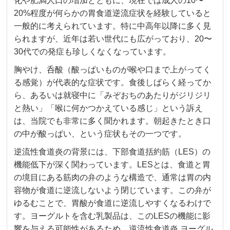
化や肥満人口の増加とともに、現在では成人の10〜
20%程度が何らかの胃食道逆流症状を経験していると
一般的に考えられています。特に中高年以降に多く見
られますが、近年は若い世代にも広がっており、20〜
30代での発症も珍しくなくなっています。
胸やけ、呑酸（酸っぱいものが喉や口まで上がってく
る感覚）が代表的な症状です。食後しばらく経ってか
ら、あるいは就寝中に「みぞおちのあたりがジリジリ
と熱い」「喉に何かつかえている感じ」という訴え
は、当院でも非常に多く聞かれます。朝起きたとき口
の中が酸っぱい、という症状もその一つです。
逆流性食道炎の背景には、下部食道括約筋（LES）の
機能低下が深く関わっています。LESとは、食道と胃
の境目にある筋肉の弁のような構造で、通常は胃の内
容物が食道に逆流しないよう閉じています。この弁が
ゆるむことで、胃酸が食道に逆流しやすくなるわけで
す。ヨーグルトを含む乳製品は、このLESの機能に影
響を与える可能性があるため、逆流性食道炎 ヨーグル