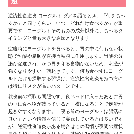
題
逆流性食道炎 ヨーグルト ダメを語るとき、「何を食べ
るか」と同じくらい「いつ・どれだけ食べるか」が重
要です。ヨーグルトそのものの成分以外に、食べるタ
イミングと量も大きな原因となります。
空腹時にヨーグルトを食べると、胃の中に何もない状
態で乳酸や脂肪が直接胃粘膜に作用します。胃酸の分
泌が促進され、かつ胃を守る食物がないため、刺激が
強くなりやすい。朝起きてすぐ、何も食べずにヨーグ
ルトだけを摂取する習慣は、逆流性食道炎を持つ方に
は特にリスクが高いパターンです。
就寝前の摂取も問題です。夜ベッドに入ったあとに胃
の中に食べ物が残っていると、横になることで逆流が
起きやすくなります。「寝る前のヨーグルトは腸活に
良い」という情報を信じて実践している方は多いです
が、逆流性食道炎がある場合はこの習慣が夜間の症状
悪化を招くことがあります。就寝の2〜3時間前には食