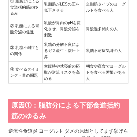
① 脂肪分による
乳脂肪がLESの圧を
全脂肪タイプのヨーグ
食道括約筋のゆ
低下させる
ルトを食べる人
るみ
乳酸が胃内のpHを変
② 乳酸による胃
化させ、胃酸分泌を
胃酸過多傾向の人
酸分泌の促進
刺激
乳糖の分解不良によ
③ 乳糖不耐症と
るガス産生・腹圧上
乳糖不耐症気味の人
の関係
昇
空腹時や就寝前の摂
朝食や夜食でヨーグル
④ 食べるタイミ
取が逆流リスクを高
トを食べる習慣がある
ング・量の問題
める
人
原因①：脂肪分による下部食道括約
筋のゆるみ
逆流性食道炎 ヨーグルト ダメの原因としてまず挙げら