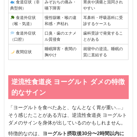
食道症状（非
みぞおちの痛み・
胃炎や潰瘍と混同され
典型例）
嚥下障害
やすい
食道外症状
慢性咳嗽・喉の違
耳鼻科・呼吸器科に受
（喉・気道）
和感・声枯れ
診するケースも
食道外症状
口臭・歯のエナメ
歯科受診で発覚するこ
（口腔）
ル質侵食
とがある
睡眠障害・夜間の
就寝中の逆流。睡眠の
夜間症状
胸やけ
質に直結する
逆流性食道炎 ヨーグルト ダメの特徴
的なサイン
「ヨーグルトを食べたあと、なんとなく胃が重い…」
そう感じたことがある方は、逆流性食道炎 ヨーグルト
ダメのサインを身体が出しているのかもしれません。
特徴的なのは、
ヨーグルト摂取後30分〜2時間以内に