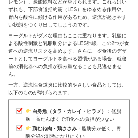
レモン）、炭酸飲料などが挙げられます。これらはい
ずれも、下部食道括約筋（LES）をゆるめる作用や、
胃内を酸性に傾ける作用があるため、逆流が起きやす
い状態をつくり出してしまうのです。
ヨーグルトがダメな理由もここに重なります。乳酸に
よる酸性刺激と乳脂肪分によるLES弛緩、この2つが食
道への逆流リスクを高めます。さらに、夕食後のデザ
ートとしてヨーグルトを食べる習慣がある場合、就寝
前の消化器への負担が積み重なることも見逃せませ
ん。
一方、逆流性食道炎に比較的やさしい食品としては、
以下のものが挙げられます。
白身魚（タラ・カレイ・ヒラメ）
：低脂
肪・高たんぱくで消化への負担が少ない
鶏むね肉・鶏ささみ
：脂肪分が低く、胃
酸分泌の刺激になりにくい