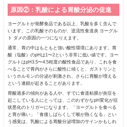
原因②：乳酸による胃酸分泌の促進
ヨーグルトが発酵食品である以上、乳酸を多く含んで
います。この乳酸そのものが、逆流性食道炎 ヨーグル
ト ダメの原因の一つになりえます。
通常、胃の中はもともと強い酸性環境にあります。胃
酸（塩酸）のpHは1〜2という非常に低い値です。ヨー
グルトはpH3.5〜4.5程度の酸性食品であり、これを食
べることで胃内がさらに酸性に傾くと、ガストリンと
いうホルモンの分泌が刺激され、さらに胃酸が増える
という連鎖が起きることがあります。
胃酸過多の傾向がある人や、すでに食道粘膜が炎症を
起こしている人にとっては、このわずかなpH変化が症
状悪化のトリガーになります。「ヨーグルトを食べる
と胃が痛い」「食後しばらくして喉が熱くなる」とい
う感覚は、乳酸による胃酸分泌増加のサインかもしれ