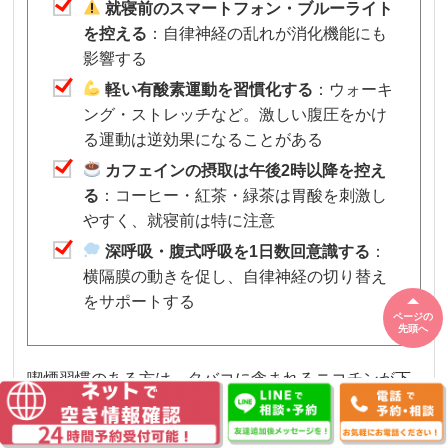
就寝前のスマートフォン・ブルーライト
を控える
：自律神経の乱れが消化機能にも
影響する
軽い有酸素運動を習慣化する
：ウォーキ
ング・ストレッチなど。激しい腹圧をかけ
る運動は逆効果になることがある
カフェインの摂取は午後2時以降を控え
る
：コーヒー・紅茶・緑茶は胃酸を刺激し
やすく、就寝前は特に注意
深呼吸・腹式呼吸を1日数回意識する
：
横隔膜の動きを促し、自律神経の切り替え
をサポートする
ページの
先頭へ
喫煙習慣のある方は、タバコに含まれるニコチンが下
部食道括約筋を弛緩させることが知られており、逆流
性食道炎の大きな悪化要因になります。思い返すと、