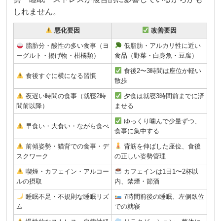
しれません。
悪化要因
改善要因
脂肪分・酸性の多い食事（ヨ
低脂肪・アルカリ性に近い
ーグルト・揚げ物・柑橘類）
食品（野菜・白身魚・豆腐）
食後2〜3時間は座位か軽い
食後すぐに横になる習慣
散歩
夜遅い時間の食事（就寝2時
夕食は就寝3時間前までに済
間前以降）
ませる
ゆっくり噛んで少量ずつ、
早食い・大食い・ながら食べ
食事に集中する
前傾姿勢・猫背での食事・デ
背筋を伸ばした座位、食後
スクワーク
の正しい姿勢管理
喫煙・カフェイン・アルコー
カフェインは1日1〜2杯以
ルの摂取
内、禁煙・節酒
睡眠不足・不規則な睡眠リズ
7時間前後の睡眠、左側臥位
ム
での就寝