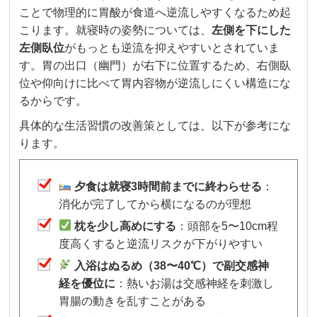
ことで物理的に胃酸が食道へ逆流しやすくなるため起
こります。就寝時の姿勢については、
左側を下にした
左側臥位
がもっとも逆流を抑えやすいとされていま
す。胃の出口（幽門）が右下に位置するため、右側臥
位や仰向けに比べて胃内容物が逆流しにくい構造にな
るからです。
具体的な生活習慣の改善策としては、以下が参考にな
ります。
夕食は就寝3時間前までに終わらせる
：
消化が完了してから横になるのが理想
枕を少し高めにする
：頭部を5〜10cm程
度高くすると逆流リスクが下がりやすい
入浴はぬるめ（38〜40℃）で副交感神
経を優位に
：熱いお湯は交感神経を刺激し
胃腸の動きを乱すことがある