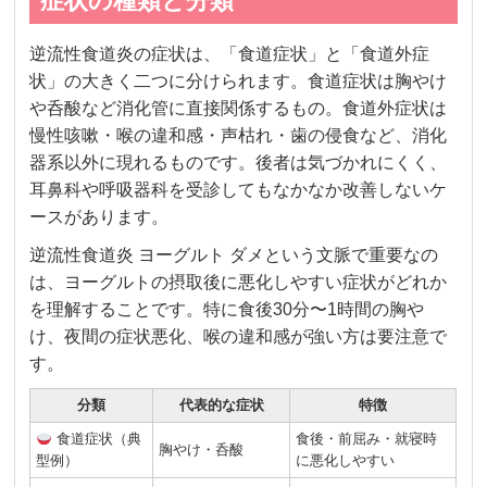
症状の種類と分類
逆流性食道炎の症状は、「食道症状」と「食道外症
状」の大きく二つに分けられます。食道症状は胸やけ
や呑酸など消化管に直接関係するもの。食道外症状は
慢性咳嗽・喉の違和感・声枯れ・歯の侵食など、消化
器系以外に現れるものです。後者は気づかれにくく、
耳鼻科や呼吸器科を受診してもなかなか改善しないケ
ースがあります。
逆流性食道炎 ヨーグルト ダメという文脈で重要なの
は、ヨーグルトの摂取後に悪化しやすい症状がどれか
を理解することです。特に食後30分〜1時間の胸や
け、夜間の症状悪化、喉の違和感が強い方は要注意で
す。
分類
代表的な症状
特徴
食道症状（典
食後・前屈み・就寝時
胸やけ・呑酸
型例）
に悪化しやすい