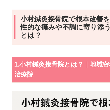
小村鍼灸接骨院で根本改善
性的な痛みや不調に寄り添
とは？
1.小村鍼灸接骨院とは？｜地域
治療院