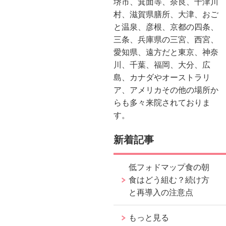
堺市、箕面等、奈良、十津川
村、滋賀県膳所、大津、おご
と温泉、彦根、京都の四条、
三条、兵庫県の三宮、西宮、
愛知県、遠方だと東京、神奈
川、千葉、福岡、大分、広
島、カナダやオーストラリ
ア、アメリカその他の場所か
らも多々来院されておりま
す。
新着記事
低フォドマップ食の朝
食はどう組む？続け方
と再導入の注意点
もっと見る