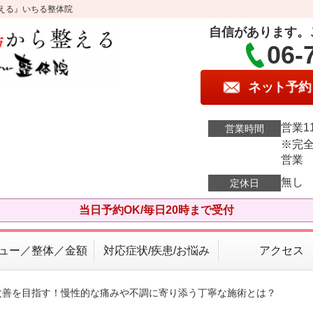
える』いちる整体院
自信があります。
06-
ネット予約
営業11
営業時間
※完全
営業
無し
定休日
当日予約OK/毎日20時まで受付
ュー／整体／金額
対応症状/疾患/お悩み
アクセス
改善を目指す！慢性的な痛みや不調に寄り添う丁寧な施術とは？