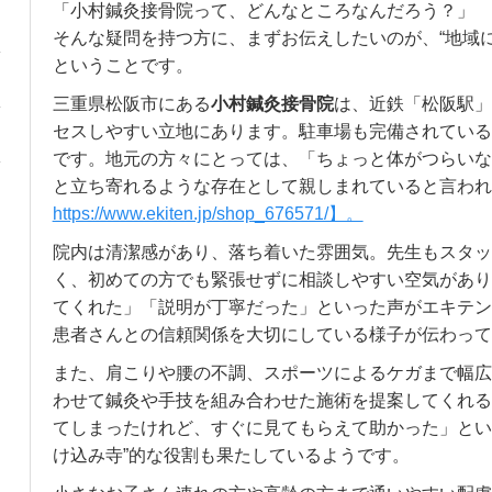
「小村鍼灸接骨院って、どんなところなんだろう？」
そんな疑問を持つ方に、まずお伝えしたいのが、“地域
ということです。
三重県松阪市にある
小村鍼灸接骨院
は、近鉄「松阪駅」
セスしやすい立地にあります。駐車場も完備されている
です。地元の方々にとっては、「ちょっと体がつらいな
と立ち寄れるような存在として親しまれていると言われ
https://www.ekiten.jp/shop_676571/】。
院内は清潔感があり、落ち着いた雰囲気。先生もスタッ
く、初めての方でも緊張せずに相談しやすい空気があり
てくれた」「説明が丁寧だった」といった声がエキテン
患者さんとの信頼関係を大切にしている様子が伝わって
また、肩こりや腰の不調、スポーツによるケガまで幅広
わせて鍼灸や手技を組み合わせた施術を提案してくれる
てしまったけれど、すぐに見てもらえて助かった」とい
け込み寺”的な役割も果たしているようです。