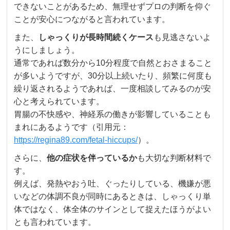
できないことがあるため、無理せずプロの判断を仰ぐ
ことが安心につながると言われています。
また、
しゃっくりが長時間続くケース
も見逃さないよ
うにしましょう。
通常であれば数分から10分程度で自然とおさまること
が多いようですが、30分以上続いたり、頻繁に何度も
繰り返されるようであれば、一度相談してみるのが安
心と考えられています。
胃腸の不快感や、神経系の働きが影響していることも
まれにあるようです（引用元：
https://regina89.com/fetal-hiccups/
）。
さらに、
他の症状を伴っているか
も大切な判断材料で
す。
例えば、発熱やおう吐、ぐったりしている、機嫌が悪
いなどの体調不良が同時にあるときは、しゃっくり単
体ではなく、体全体のサインとして捉えたほうがよい
とも言われています。