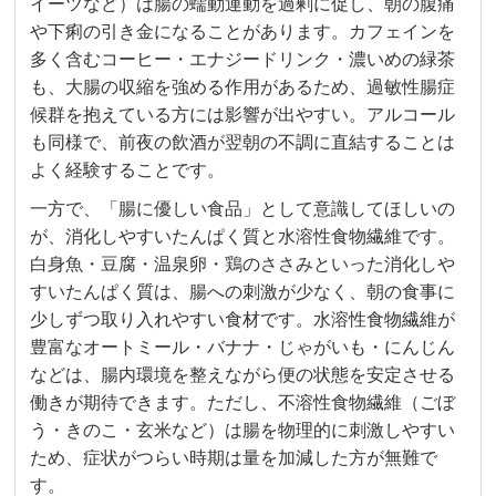
イーツなど）は腸の蠕動運動を過剰に促し、朝の腹痛
や下痢の引き金になることがあります。カフェインを
多く含むコーヒー・エナジードリンク・濃いめの緑茶
も、大腸の収縮を強める作用があるため、過敏性腸症
候群を抱えている方には影響が出やすい。アルコール
も同様で、前夜の飲酒が翌朝の不調に直結することは
よく経験することです。
一方で、「腸に優しい食品」として意識してほしいの
が、消化しやすいたんぱく質と水溶性食物繊維です。
白身魚・豆腐・温泉卵・鶏のささみといった消化しや
すいたんぱく質は、腸への刺激が少なく、朝の食事に
少しずつ取り入れやすい食材です。水溶性食物繊維が
豊富なオートミール・バナナ・じゃがいも・にんじん
などは、腸内環境を整えながら便の状態を安定させる
働きが期待できます。ただし、不溶性食物繊維（ごぼ
う・きのこ・玄米など）は腸を物理的に刺激しやすい
ため、症状がつらい時期は量を加減した方が無難で
す。