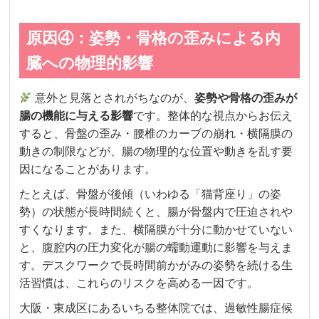
原因④：姿勢・骨格の歪みによる内
臓への物理的影響
意外と見落とされがちなのが、
姿勢や骨格の歪みが
腸の機能に与える影響
です。整体的な視点からお伝え
すると、骨盤の歪み・腰椎のカーブの崩れ・横隔膜の
動きの制限などが、腸の物理的な位置や動きを乱す要
因になることがあります。
たとえば、骨盤が後傾（いわゆる「猫背座り」の姿
勢）の状態が長時間続くと、腸が骨盤内で圧迫されや
すくなります。また、横隔膜が十分に動かせていない
と、腹腔内の圧力変化が腸の蠕動運動に影響を与えま
す。デスクワークで長時間前かがみの姿勢を続ける生
活習慣は、これらのリスクを高める一因です。
大阪・東成区にあるいちる整体院では、過敏性腸症候