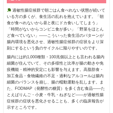
過敏性腸症候群で朝ごはん食べれない状態が続いて
いる方の多くが、食生活の乱れを抱えています。「朝
食が食べれないから昼と夜にドカ食いしてしまう」
「時間がないからコンビニ食が多い」「野菜をほとん
ど食べていない」——こういった食生活のパターンが
腸内環境を悪化させ、過敏性腸症候群の症状をより深
刻にするという負のサイクルに陥りやすいのです。
腸内には約1,000種類・100兆個以上とも言われる腸内
細菌が住んでいて、その多様性と比率が腸の動きや免
疫機能・精神的安定にも影響を与えます。高脂肪食・
加工食品・食物繊維の不足・過剰なアルコールは腸内
細菌のバランスを崩し、腸の蠕動運動を乱します。ま
た、FODMAP（発酵性の糖質）を多く含む食品——た
とえばりんご・小麦・牛乳・ねぎなど——が過敏性腸
症候群の症状を悪化させることも、多くの臨床報告が
示すところです。