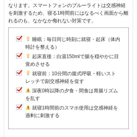
なります。スマートフォンのブルーライトは交感神経
を刺激するため、寝る1時間前にはなるべく画面から離
れるのも、なかなか侮れない対策です。
睡眠：毎日同じ時刻に就寝・起床（体内
時計を整える）
起床直後：白湯150mlで腸を穏やかに目
覚めさせる
就寝前：10分間の腹式呼吸・軽いスト
レッチで副交感神経を促す
深夜0時以降の夕食・間食は胃腸リズム
を乱す
就寝1時間前のスマホ使用は交感神経を
過剰に刺激する