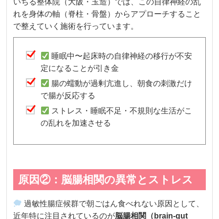
いちる整体院（大阪・玉造）では、この自律神経の乱
れを身体の軸（脊柱・骨盤）からアプローチすること
で整えていく施術を行っています。
睡眠中〜起床時の自律神経の移行が不安
定になることが引き金
腸の蠕動が過剰亢進し、朝食の刺激だけ
で腸が反応する
ストレス・睡眠不足・不規則な生活がこ
の乱れを加速させる
原因②：脳腸相関の異常とストレス
過敏性腸症候群で朝ごはん食べれない原因として、
近年特に注目されているのが
脳腸相関（brain-gut