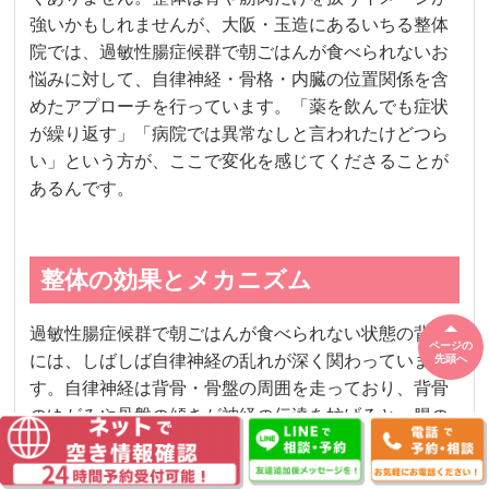
強いかもしれませんが、大阪・玉造にあるいちる整体
院では、過敏性腸症候群で朝ごはんが食べられないお
悩みに対して、自律神経・骨格・内臓の位置関係を含
めたアプローチを行っています。「薬を飲んでも症状
が繰り返す」「病院では異常なしと言われたけどつら
い」という方が、ここで変化を感じてくださることが
あるんです。
整体の効果とメカニズム
過敏性腸症候群で朝ごはんが食べられない状態の背景
ページの
には、しばしば自律神経の乱れが深く関わっていま
先頭へ
す。自律神経は背骨・骨盤の周囲を走っており、背骨
のゆがみや骨盤の傾きが神経の伝達を妨げると、腸の
運動コントロールにも影響が出やすくなります。整体
でこの骨格的なバランスを整えることは、神経系への