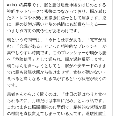
axis）の異常
です。脳と腸は迷走神経をはじめとする
神経ネットワークで密接につながっており、脳が感じ
たストレスや不安は直接腸に信号として届きます。逆
に、腸の状態が悪いと脳の感情にも影響を与える——
つまり双方向の関係性があるわけです。
朝という時間帯は、「今日も仕事がある」「電車が混
む」「会議がある」といった精神的なプレッシャーが
集中しやすい時間です。このプレッシャーが脳から腸
へ「危険信号」として送られ、腸が過剰反応します。
朝ごはんを食べようとしても、脳が不安モードのまま
では腸も緊張状態から抜け出せず、食欲が湧かない・
食べると痛くなる・吐き気がするという状態が続くの
です。
患者さんからよく聞くのは、「休日の朝はわりと食べ
られるのに、月曜だけは本当にだめ」という話です。
これはまさに脳腸相関の典型例で、精神的な緊張が腸
の機能を直接変えてしまっているんです。過敏性腸症