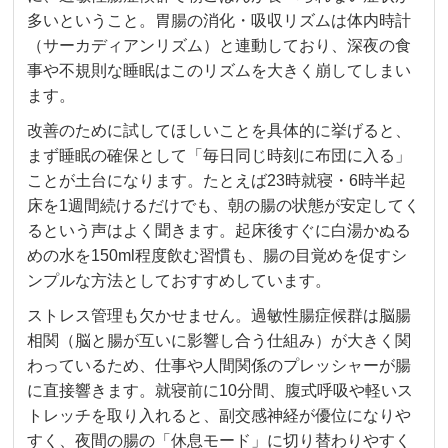
多いということ。胃腸の消化・吸収リズムは体内時計
（サーカディアンリズム）と連動しており、深夜の食
事や不規則な睡眠はこのリズムを大きく崩してしまい
ます。
改善のために試してほしいことを具体的に挙げると、
まず睡眠の確保として「毎日同じ時刻に布団に入る」
ことが土台になります。たとえば23時就寝・6時半起
床を1週間続けるだけでも、朝の腸の状態が安定してく
るという声はよく聞きます。起床後すぐに白湯かぬる
めの水を150ml程度飲む習慣も、腸の目覚めを促すシ
ンプルな方法としておすすめしています。
ストレス管理も欠かせません。過敏性腸症候群は脳腸
相関（脳と腸が互いに影響し合う仕組み）が大きく関
わっているため、仕事や人間関係のプレッシャーが腸
に直接響きます。就寝前に10分間、腹式呼吸や軽いス
トレッチを取り入れると、副交感神経が優位になりや
すく、夜間の腸の「休息モード」に切り替わりやすく