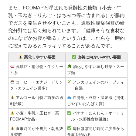
また、FODMAPと呼ばれる発酵性の糖類（小麦・牛
乳・玉ねぎ・りんご・はちみつ等に含まれる）が腸内
でガスを発生させやすいことも、過敏性腸症候群の研
究分野では広く知られています。「健康そうな食材な
のになぜかお腹が張る」という方は、これらを一時的
に控えてみるとスッキリすることがあるんです。
悪化しやすい要因
改善に向かいやすい要因
高脂肪・揚げ物・生クリー
消化しやすい蒸し野菜・スー
ム系
プ類
コーヒー・エナジードリン
ノンカフェインのハーブティ
ク（カフェイン過多）
ー・白湯
アルコール（特に前夜の過
白身魚・豆腐・温泉卵（消化
剰摂取）
しやすいたんぱく質）
小麦・牛乳・玉ねぎ（高
バナナ・にんじん・オートミ
FODMAP食品）
ール（水溶性食物繊維）
食事時間が不規則・朝食抜
毎日ほぼ同じ時間に少量から
き習慣
食事を始める