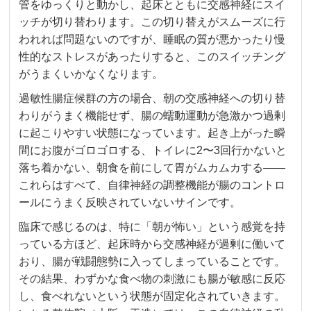
管をゆっくりと動かし、起床とともに交感神経にスイ
ッチが切り替わります。この切り替えがスムーズに行
われれば問題ないのですが、睡眠の質が悪かったり慢
性的なストレスがあったりすると、このスイッチング
がうまくいかなくなります。
過敏性腸症候群の方の場合、朝の交感神経への切り替
わりがうまく機能せず、腸の蠕動運動が急激かつ過剰
に起こりやすい状態になっています。起き上がった瞬
間にお腹がゴロゴロする、トイレに2〜3回行かないと
落ち着かない、朝食を前にして胃がムカムカする——
これらはすべて、自律神経の調整機能が腸のコントロ
ールにうまく反映されていないサインです。
臨床で感じるのは、特に「朝が怖い」という感覚を持
っている方ほど、起床時から交感神経が過剰に働いて
おり、腸が戦闘態勢に入ってしまっていることです。
その結果、わずかな食べ物の刺激にも腸が敏感に反応
し、食べれないという状態が固定化されていきます。