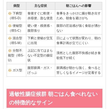
病型
主な症状
朝ごはんへの影響
下痢型
食後すぐに軟便・
食事をきっかけに腸が動き出す
（IBS-D）
水様便、急な便意
ため、朝食を避けがち
便秘型
硬い便・残便感・
腹部の圧迫感が強く食欲が湧か
（IBS-C）
腹部張り
ない
混合型
下痢と便秘が交互
日によって状態が変わり、朝の
（IBS-M）
に出現
食事計画が立てにくい
分類不
上記に当てはまら
漠然とした腹部不快感が続き食
能型（IBS-
ない不定型の腸症
欲低下が続く
U）
状
腹部膨満・ガス・
膨満感が朝から強く、食べると
ガス型
げっぷ
苦しくなるイメージが定着する
過敏性腸症候群 朝ごはん食べれない
の特徴的なサイン