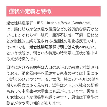
症状の定義と特徴
過敏性腸症候群（IBS：Irritable Bowel Syndrome）
は、腸に明らかな炎症や腫瘍などの器質的な病変がな
いにもかかわらず、腹痛・腹部不快感・下痢・便秘な
どが慢性的に繰り返される機能性の消化器疾患です。
その中でも「
過敏性腸症候群で朝ごはん食べれない
」
という状態は、朝という特定の時間帯に症状が集中す
る点が特徴的です。
日本における有病率は人口の10〜15%程度と推計され
ており、消化器内科を受診する患者の中では非常に多
い訴えのひとつです。若い世代、特に20〜40代の働き
盛りの男女に多く見られ、近年はストレス社会の影響
もあって中高生や大学生にも広がっています。男性よ
り女性のほうが便秘型を訴えやすく、男性は下痢型の
割合がやや高い傾向があります。