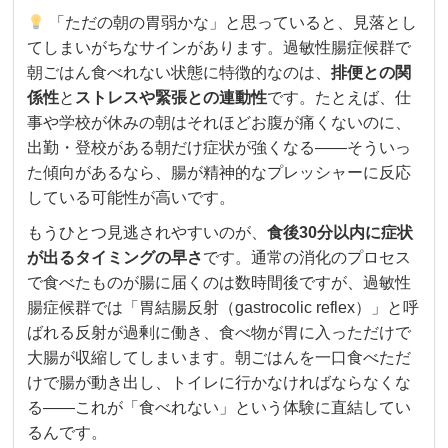
「ただの朝の胃弱かな」と思っていると、見落とし
てしまいがちなサインがあります。過敏性腸症候群で
朝ごはん食べれない状態に特徴的なのは、
排便との関
係性
と
ストレスや緊張との連動性
です。たとえば、仕
事や学校が休みの朝はそれほどお腹が痛くないのに、
出勤・登校がある朝だけ症状が強くなる——そういっ
た傾向があるなら、腸が精神的なプレッシャーに反応
している可能性が高いです。
もうひとつ見逃されやすいのが、
食後30分以内に症状
が出るタイミングの早さ
です。通常の消化のプロセス
で食べたものが腸に届くのは数時間後ですが、過敏性
腸症候群では「胃結腸反射（gastrocolic reflex）」と呼
ばれる反射が過剰に働き、食べ物が胃に入っただけで
大腸が収縮してしまいます。朝ごはんを一口食べただ
けで腸が動き出し、トイレに行かなければならなくな
る——これが「食べれない」という体験に直結してい
るんです。