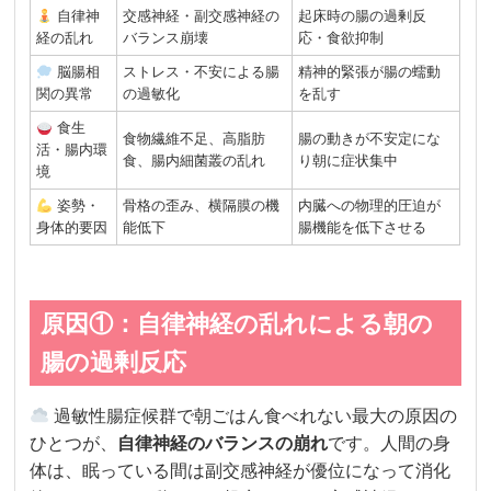
自律神
交感神経・副交感神経の
起床時の腸の過剰反
経の乱れ
バランス崩壊
応・食欲抑制
脳腸相
ストレス・不安による腸
精神的緊張が腸の蠕動
関の異常
の過敏化
を乱す
食生
食物繊維不足、高脂肪
腸の動きが不安定にな
活・腸内環
食、腸内細菌叢の乱れ
り朝に症状集中
境
姿勢・
骨格の歪み、横隔膜の機
内臓への物理的圧迫が
身体的要因
能低下
腸機能を低下させる
原因①：自律神経の乱れによる朝の
腸の過剰反応
過敏性腸症候群で朝ごはん食べれない最大の原因の
ひとつが、
自律神経のバランスの崩れ
です。人間の身
体は、眠っている間は副交感神経が優位になって消化