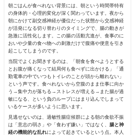
朝ごはんが食べれない背景には、朝という時間帯特有
の身体的・心理的変化が深く関わっています。夜から
朝にかけて副交感神経が優位だった状態から交感神経
が活発になる切り替わりのタイミングで、腸の動きが
急激に活性化します。この腸の活動亢進が、食事のに
おいや少量の食べ物への刺激だけで腹痛や便意を引き
起こしてしまうのです。
当院でよくお聞きするのは、「朝食を食べようとする
とお腹が痛くなって結局何も食べずに出かける」「通
勤電車の中でいつもトイレのことが頭から離れない」
という声です。食べれないから空腹のまま仕事に向か
う→集中力が落ちる→ストレスが増える→また腸が過
敏になる、という負のループにはまり込んでしまって
いるケースが多いように思います。
見逃せないのは、過敏性腸症候群による朝の食欲不振
は「意志の弱さ」や「食わず嫌い」ではなく、
腸と神
経の機能的な乱れ
によって起きているという点。本人