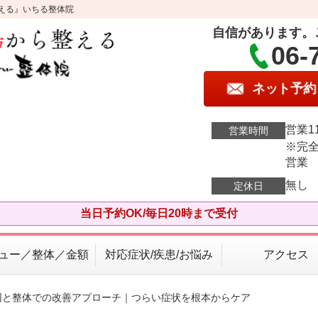
える』いちる整体院
自信があります。
06-
ネット予約
営業11
営業時間
※完全
営業
無し
定休日
当日予約OK/毎日20時まで受付
ュー／整体／金額
対応症状/疾患/お悩み
アクセス
因と整体での改善アプローチ｜つらい症状を根本からケア