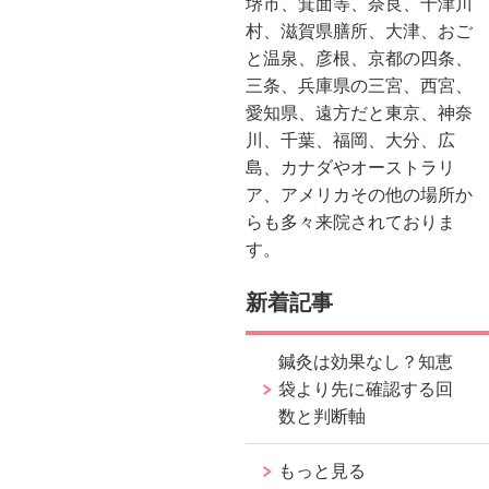
堺市、箕面等、奈良、十津川
村、滋賀県膳所、大津、おご
と温泉、彦根、京都の四条、
三条、兵庫県の三宮、西宮、
愛知県、遠方だと東京、神奈
川、千葉、福岡、大分、広
島、カナダやオーストラリ
ア、アメリカその他の場所か
らも多々来院されておりま
す。
新着記事
鍼灸は効果なし？知恵
袋より先に確認する回
数と判断軸
もっと見る