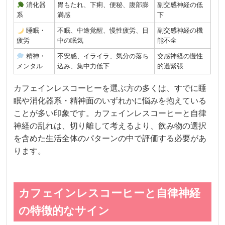
消化器
胃もたれ、下痢、便秘、腹部膨
副交感神経の低
系
満感
下
睡眠・
不眠、中途覚醒、慢性疲労、日
副交感神経の機
疲労
中の眠気
能不全
精神・
不安感、イライラ、気分の落ち
交感神経の慢性
メンタル
込み、集中力低下
的過緊張
カフェインレスコーヒーを選ぶ方の多くは、すでに睡
眠や消化器系・精神面のいずれかに悩みを抱えている
ことが多い印象です。カフェインレスコーヒーと自律
神経の乱れは、切り離して考えるより、飲み物の選択
を含めた生活全体のパターンの中で評価する必要があ
ります。
カフェインレスコーヒーと自律神経
の特徴的なサイン