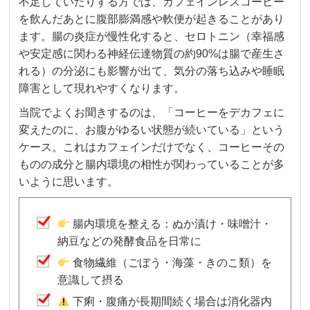
不足していたりする方では、カフェインレスコーヒー
を飲んだあとに腹部膨満感や軟便が起きることがあり
ます。腸の炎症が慢性化すると、セロトニン（幸福感
や安定感に関わる神経伝達物質の約90%は腸で産生さ
れる）の分泌にも影響が出て、気分の落ち込みや睡眠
障害として現れやすくなります。
当院でよくお聞きするのは、「コーヒーをデカフェに
変えたのに、お腹がゆるい状態が続いている」という
ケース。これはカフェインだけでなく、コーヒーその
ものの成分と腸内環境の相性が関わっていることが多
いように思います。
腸内環境を整える：ぬか漬け・味噌汁・
納豆などの発酵食品を日常に
食物繊維（ごぼう・海藻・きのこ類）を
意識して摂る
下痢・腹痛が長期間続く場合は消化器内