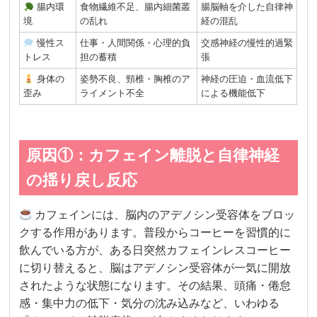
腸内環
食物繊維不足、腸内細菌叢
腸脳軸を介した自律神
境
の乱れ
経の混乱
慢性ス
仕事・人間関係・心理的負
交感神経の慢性的過緊
トレス
担の蓄積
張
身体の
姿勢不良、頸椎・胸椎のア
神経の圧迫・血流低下
歪み
ライメント不全
による機能低下
原因①：カフェイン離脱と自律神経
の揺り戻し反応
カフェインには、脳内のアデノシン受容体をブロッ
クする作用があります。普段からコーヒーを習慣的に
飲んでいる方が、ある日突然カフェインレスコーヒー
に切り替えると、脳はアデノシン受容体が一気に開放
されたような状態になります。その結果、頭痛・倦怠
感・集中力の低下・気分の沈み込みなど、いわゆる