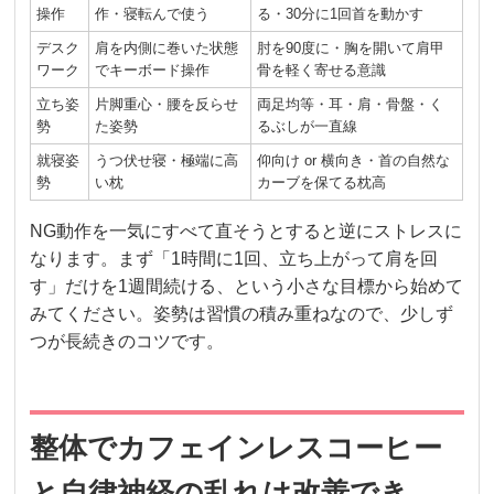
操作
作・寝転んで使う
る・30分に1回首を動かす
デスク
肩を内側に巻いた状態
肘を90度に・胸を開いて肩甲
ワーク
でキーボード操作
骨を軽く寄せる意識
立ち姿
片脚重心・腰を反らせ
両足均等・耳・肩・骨盤・く
勢
た姿勢
るぶしが一直線
就寝姿
うつ伏せ寝・極端に高
仰向け or 横向き・首の自然な
勢
い枕
カーブを保てる枕高
NG動作を一気にすべて直そうとすると逆にストレスに
なります。まず「1時間に1回、立ち上がって肩を回
す」だけを1週間続ける、という小さな目標から始めて
みてください。姿勢は習慣の積み重ねなので、少しず
つが長続きのコツです。
整体でカフェインレスコーヒー
と自律神経の乱れは改善でき