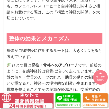
も、カフェインレスコーヒーと自律神経に関するご相
談をお受けする際は、この「構造と神経の関係」を大
切にしています。
整体の効果とメカニズム
整体が自律神経に作用するルートは、大きく3つあると
考えています。
ひとつ目は
脊柱・骨格へのアプローチ
です。前述の
ように、交感神経幹は背骨に沿って走っています。骨
盤の傾き・背骨のカーブの乱れ・肋骨の動きの制限な
ページの
先頭へ
どが重なると、神経への慢性的な刺激が生まれます。
骨格を整えることでその刺激が軽減され、交感神経の
過剰な興奮がおさまりやすくなるのです。
ふたつ目は
筋膜・筋肉へのアプローチ
。筋膜は全身を