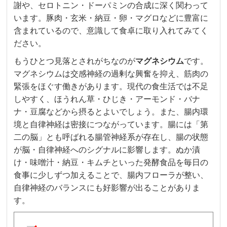
謝や、セロトニン・ドーパミンの合成に深く関わって
います。豚肉・玄米・納豆・卵・マグロなどに豊富に
含まれているので、意識して食卓に取り入れてみてく
ださい。
もうひとつ見落とされがちなのが
マグネシウム
です。
マグネシウムは交感神経の過剰な興奮を抑え、筋肉の
緊張をほぐす働きがあります。現代の食生活では不足
しやすく、ほうれん草・ひじき・アーモンド・バナ
ナ・豆腐などから摂るとよいでしょう。また、腸内環
境と自律神経は密接につながっています。腸には「第
二の脳」とも呼ばれる腸管神経系が存在し、腸の状態
が脳・自律神経へのシグナルに影響します。ぬか漬
け・味噌汁・納豆・キムチといった発酵食品を毎日の
食事に少しずつ加えることで、腸内フローラが整い、
自律神経のバランスにも好影響が出ることがありま
す。