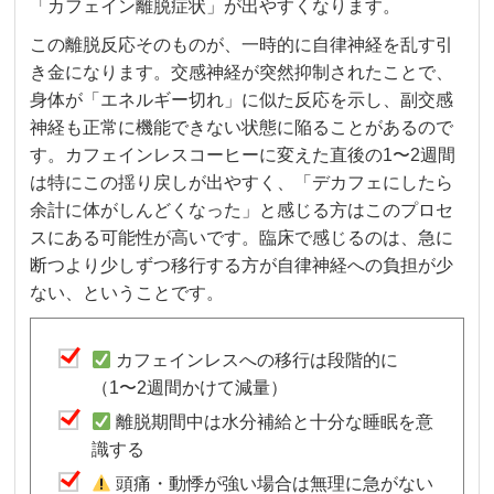
「カフェイン離脱症状」が出やすくなります。
この離脱反応そのものが、一時的に自律神経を乱す引
き金になります。交感神経が突然抑制されたことで、
身体が「エネルギー切れ」に似た反応を示し、副交感
神経も正常に機能できない状態に陥ることがあるので
す。カフェインレスコーヒーに変えた直後の1〜2週間
は特にこの揺り戻しが出やすく、「デカフェにしたら
余計に体がしんどくなった」と感じる方はこのプロセ
スにある可能性が高いです。臨床で感じるのは、急に
断つより少しずつ移行する方が自律神経への負担が少
ない、ということです。
カフェインレスへの移行は段階的に
（1〜2週間かけて減量）
離脱期間中は水分補給と十分な睡眠を意
識する
頭痛・動悸が強い場合は無理に急がない