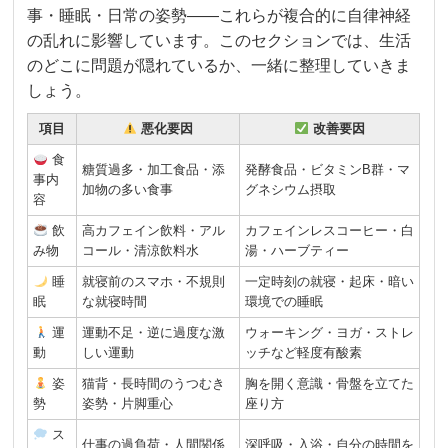
事・睡眠・日常の姿勢——これらが複合的に自律神経
の乱れに影響しています。このセクションでは、生活
のどこに問題が隠れているか、一緒に整理していきま
しょう。
項目
悪化要因
改善要因
食
糖質過多・加工食品・添
発酵食品・ビタミンB群・マ
事内
加物の多い食事
グネシウム摂取
容
飲
高カフェイン飲料・アル
カフェインレスコーヒー・白
み物
コール・清涼飲料水
湯・ハーブティー
睡
就寝前のスマホ・不規則
一定時刻の就寝・起床・暗い
眠
な就寝時間
環境での睡眠
運
運動不足・逆に過度な激
ウォーキング・ヨガ・ストレ
動
しい運動
ッチなど軽度有酸素
姿
猫背・長時間のうつむき
胸を開く意識・骨盤を立てた
勢
姿勢・片脚重心
座り方
ス
仕事の過負荷・人間関係
深呼吸・入浴・自分の時間を