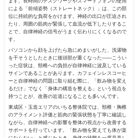
ます。長時間のデスクワークやスマートフォンの使用
による「前傾姿勢（ストレートネック）」は、この部
位に持続的な負荷をかけます。神経の出口が圧迫され
たり、周囲の筋肉が緊張して血流が低下したりするこ
とで、自律神経の信号がうまく伝わりにくくなるので
す。
パソコンから顔を上げたら急にめまいがした、洗濯物
を干そうとしたときに後頭部が重くなった——こうい
った症状は、頸椎への負担が自律神経に波及している
サインであることがあります。カフェインレスコーヒ
ーと自律神経の問題に取り組む際に、「飲み物を変え
るだけ」でなく「身体の構造を整える」という視点を
持つことが、改善の近道になることも多いんです。
東成区・玉造エリアのいちる整体院では、頸椎・胸椎
のアライメント評価と筋肉の緊張状態を丁寧に確認し
ながら、自律神経への影響を整体の視点から改善する
サポートを行っています。「飲み物を変えても体が楽
にならない」と感じたとき、身体の状態を一度見直し