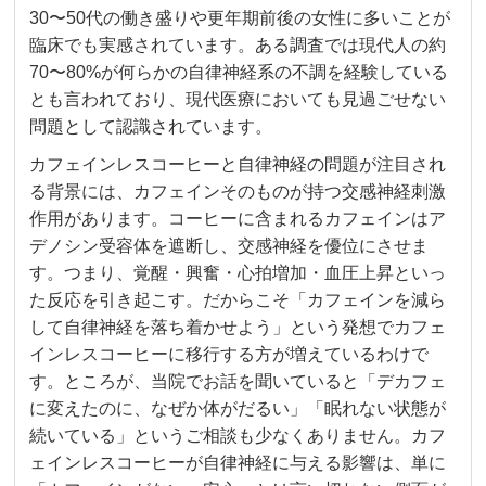
30〜50代の働き盛りや更年期前後の女性に多いことが
臨床でも実感されています。ある調査では現代人の約
70〜80%が何らかの自律神経系の不調を経験している
とも言われており、現代医療においても見過ごせない
問題として認識されています。
カフェインレスコーヒーと自律神経の問題が注目され
る背景には、カフェインそのものが持つ交感神経刺激
作用があります。コーヒーに含まれるカフェインはア
デノシン受容体を遮断し、交感神経を優位にさせま
す。つまり、覚醒・興奮・心拍増加・血圧上昇といっ
た反応を引き起こす。だからこそ「カフェインを減ら
して自律神経を落ち着かせよう」という発想でカフェ
インレスコーヒーに移行する方が増えているわけで
す。ところが、当院でお話を聞いていると「デカフェ
に変えたのに、なぜか体がだるい」「眠れない状態が
続いている」というご相談も少なくありません。カフ
ェインレスコーヒーが自律神経に与える影響は、単に