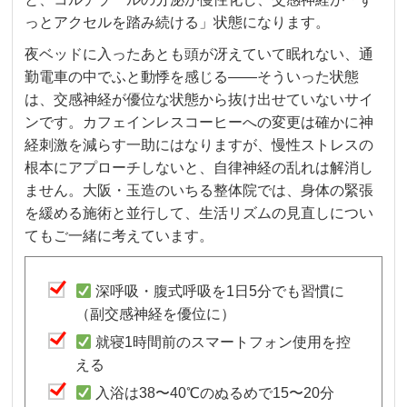
っとアクセルを踏み続ける」状態になります。
夜ベッドに入ったあとも頭が冴えていて眠れない、通
勤電車の中でふと動悸を感じる——そういった状態
は、交感神経が優位な状態から抜け出せていないサイ
ンです。カフェインレスコーヒーへの変更は確かに神
経刺激を減らす一助にはなりますが、慢性ストレスの
根本にアプローチしないと、自律神経の乱れは解消し
ません。大阪・玉造のいちる整体院では、身体の緊張
を緩める施術と並行して、生活リズムの見直しについ
てもご一緒に考えています。
深呼吸・腹式呼吸を1日5分でも習慣に
（副交感神経を優位に）
就寝1時間前のスマートフォン使用を控
える
入浴は38〜40℃のぬるめで15〜20分