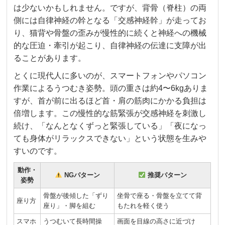
は少ないかもしれません。ですが、背骨（脊柱）の両
側には自律神経の幹となる「交感神経幹」が走ってお
り、猫背や骨盤の歪みが慢性的に続くと神経への機械
的な圧迫・牽引が起こり、自律神経の伝達に支障が出
ることがあります。
とくに現代人に多いのが、スマートフォンやパソコン
作業によるうつむき姿勢。頭の重さは約4〜6kgありま
すが、首が前に出るほど首・肩の筋肉にかかる負担は
倍増します。この慢性的な筋緊張が交感神経を刺激し
続け、「なんとなくずっと緊張している」「夜になっ
ても身体がリラックスできない」という状態を生みや
すいのです。
動作・
NGパターン
推奨パターン
姿勢
骨盤が後傾した「ずり
坐骨で座る・骨盤を立てて背
座り方
座り」・脚を組む
もたれを軽く使う
スマホ
うつむいて長時間操
画面を目線の高さに近づけ